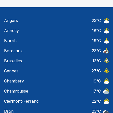
Angers
23
°C
Ciel 
Annecy
18
°C
Ciel 
Biarritz
19
°C
Ciel 
Bordeaux
23
°C
Temps
Bruxelles
13
°C
Ciel 
Cannes
27
°C
Ciel 
Chambery
19
°C
Ciel 
Chamrousse
17
°C
Ciel 
Clermont-Ferrand
22
°C
Ciel 
Dijon
23
°C