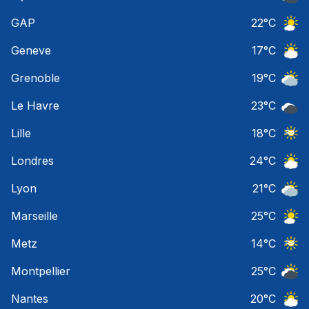
Ciel 
GAP
22
°C
Ciel 
Geneve
17
°C
Ciel 
Grenoble
19
°C
Ciel 
Le Havre
23
°C
Ciel 
Lille
18
°C
Ciel 
Londres
24
°C
Ciel 
Lyon
21
°C
Ciel 
Marseille
25
°C
Ciel 
Metz
14
°C
Ciel 
Montpellier
25
°C
Ciel 
Nantes
20
°C