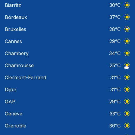
Ciel 
Biarritz
30
°C
Ciel 
Bordeaux
37
°C
Ciel 
Bruxelles
28
°C
Ciel 
Cannes
29
°C
Ciel 
Chambery
34
°C
Ciel 
Chamrousse
25
°C
Ciel 
Clermont-Ferrand
31
°C
Ciel 
Dijon
31
°C
Ciel 
GAP
29
°C
Ciel 
Geneve
33
°C
Ciel 
Grenoble
36
°C
Ciel 