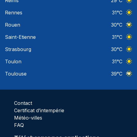
Reims
29
°C
Ciel 
Rennes
31
°C
Ciel 
Rouen
30
°C
Ciel 
Saint-Etienne
31
°C
Ciel 
Strasbourg
30
°C
Ciel 
Toulon
31
°C
Ciel 
Toulouse
39
°C
Ciel 
Contact
Certificat d’intempérie
Météo-villes
FAQ