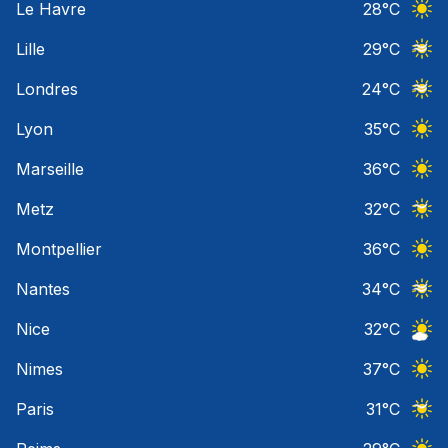
Le Havre
28
°C
Ciel 
Lille
29
°C
Ciel 
Londres
24
°C
Ciel 
Lyon
35
°C
Ciel 
Marseille
36
°C
Ciel 
Metz
32
°C
Ciel 
Montpellier
36
°C
Ciel 
Nantes
34
°C
Ciel 
Nice
32
°C
Ciel 
Nimes
37
°C
Ciel 
Paris
31
°C
Ciel 