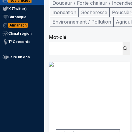
Nos articles
Douceur / Forte chaleur / Incendie
X (Twitter)
Inondation
Sécheresse
Poussièr
Chronique
Environnement / Pollution
Agricul
Almanach
Climat région
Mot-clé
T°C records
Faire un don