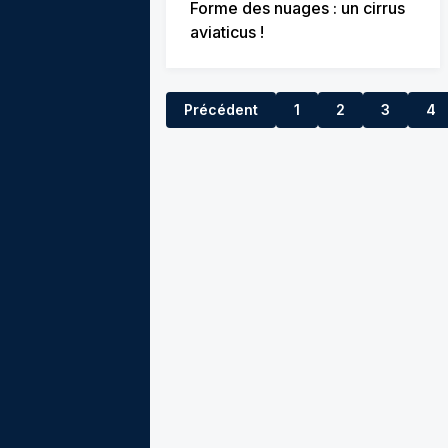
Forme des nuages : un cirrus
aviaticus !
Précédent
1
2
3
4