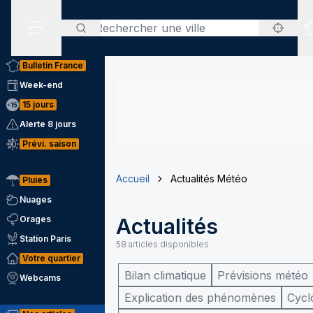
Rechercher
Menu secondaire
Bulletin France
Week-end
15 jours
Alerte 8 jours
Prévi. saison
Accueil
Actualités Météo
Pluies
Nuages
Orages
Actualités
Station Paris
58
articles disponibles
Votre quartier
Bilan climatique
Prévisions météo
Webcams
Explication des phénomènes
Cycl