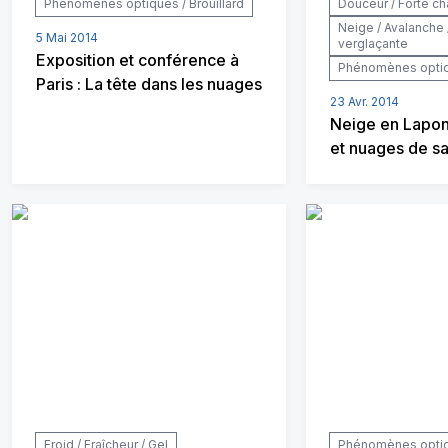
Phénomènes optiques / Brouillard
Douceur / Forte ch
Neige / Avalanche 
5 Mai 2014
verglaçante
Exposition et conférence à
Phénomènes optiqu
Paris : La tête dans les nuages
23 Avr. 2014
Neige en Lapon
et nuages de sa
Froid / Fraîcheur / Gel
Phénomènes optiqu