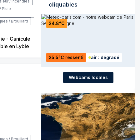
aleur / Incendies
cliquables
/ Pluie
es / Brouillard
24.8°C
ie - Canicule
ble en Lybie
25.5°C ressenti
air : dégradé
Webcams locales
es / Brouillard