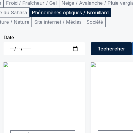
s
Froid / Fraîcheur / Gel
Neige / Avalanche / Pluie vergl
e du Sahara
Phénomènes optiques / Brouillard
ture / Nature
Site internet / Médias
Société
Date
Rechercher