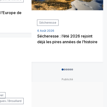
 l'Europe de
Sécheresse
6 Août 2026
Sécheresse : l’été 2026 rejoint
déjà les pires années de l’histoire
0
1
2
3
4
5
Gel
es / Brouillard