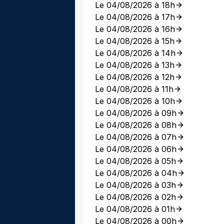
Le 04/08/2026 à 18h
Le 04/08/2026 à 17h
Le 04/08/2026 à 16h
Le 04/08/2026 à 15h
Le 04/08/2026 à 14h
Le 04/08/2026 à 13h
Le 04/08/2026 à 12h
Le 04/08/2026 à 11h
Le 04/08/2026 à 10h
Le 04/08/2026 à 09h
Le 04/08/2026 à 08h
Le 04/08/2026 à 07h
Le 04/08/2026 à 06h
Le 04/08/2026 à 05h
Le 04/08/2026 à 04h
Le 04/08/2026 à 03h
Le 04/08/2026 à 02h
Le 04/08/2026 à 01h
Le 04/08/2026 à 00h