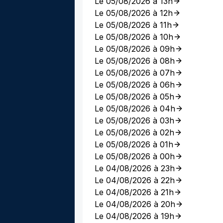
Le 05/08/2026 à 13h
Le 05/08/2026 à 12h
Le 05/08/2026 à 11h
Le 05/08/2026 à 10h
Le 05/08/2026 à 09h
Le 05/08/2026 à 08h
Le 05/08/2026 à 07h
Le 05/08/2026 à 06h
Le 05/08/2026 à 05h
Le 05/08/2026 à 04h
Le 05/08/2026 à 03h
Le 05/08/2026 à 02h
Le 05/08/2026 à 01h
Le 05/08/2026 à 00h
Le 04/08/2026 à 23h
Le 04/08/2026 à 22h
Le 04/08/2026 à 21h
Le 04/08/2026 à 20h
Le 04/08/2026 à 19h