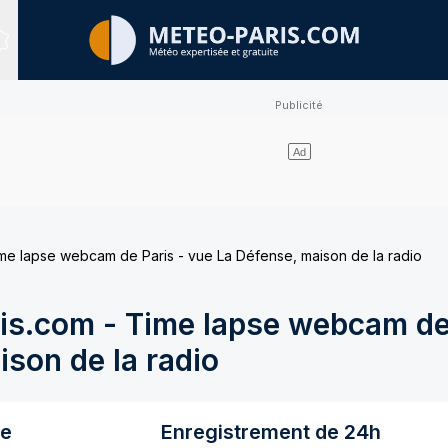
Sites expertisés
e lapse webcam de Paris - vue La Défense, maison de la radio
s.com - Time lapse webcam de 
son de la radio
re
Enregistrement de 24h