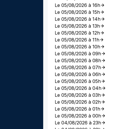
Le 05/08/2026 à 16h
Le 05/08/2026 à 15h
Le 05/08/2026 à 14h
Le 05/08/2026 à 13h
Le 05/08/2026 à 12h
Le 05/08/2026 à 11h
Le 05/08/2026 à 10h
Le 05/08/2026 à 09h
Le 05/08/2026 à 08h
Le 05/08/2026 à 07h
Le 05/08/2026 à 06h
Le 05/08/2026 à 05h
Le 05/08/2026 à 04h
Le 05/08/2026 à 03h
Le 05/08/2026 à 02h
Le 05/08/2026 à 01h
Le 05/08/2026 à 00h
Le 04/08/2026 à 23h