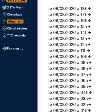
Nos articles
X (Twitter)
Le 08/08/2026 à 18h
Le 08/08/2026 à 17h
Chronique
Le 08/08/2026 à 16h
Almanach
Le 08/08/2026 à 15h
Climat région
Le 08/08/2026 à 14h
T°C records
Le 08/08/2026 à 13h
Le 08/08/2026 à 12h
Faire un don
Le 08/08/2026 à 11h
Le 08/08/2026 à 10h
Le 08/08/2026 à 09h
Le 08/08/2026 à 08h
Le 08/08/2026 à 07h
Le 08/08/2026 à 06h
Le 08/08/2026 à 05h
Le 08/08/2026 à 04h
Le 08/08/2026 à 03h
Le 08/08/2026 à 02h
Le 08/08/2026 à 01h