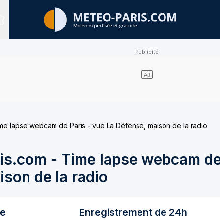
Sites expertisés
e lapse webcam de Paris - vue La Défense, maison de la radio
s.com - Time lapse webcam de 
son de la radio
re
Enregistrement de 24h