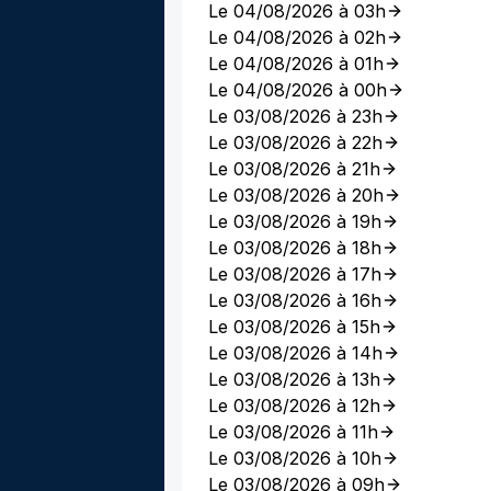
Le 04/08/2026 à 03h
Le 04/08/2026 à 02h
Le 04/08/2026 à 01h
Le 04/08/2026 à 00h
Le 03/08/2026 à 23h
Le 03/08/2026 à 22h
Le 03/08/2026 à 21h
Le 03/08/2026 à 20h
Le 03/08/2026 à 19h
Le 03/08/2026 à 18h
Le 03/08/2026 à 17h
Le 03/08/2026 à 16h
Le 03/08/2026 à 15h
Le 03/08/2026 à 14h
Le 03/08/2026 à 13h
Le 03/08/2026 à 12h
Le 03/08/2026 à 11h
Le 03/08/2026 à 10h
Le 03/08/2026 à 09h