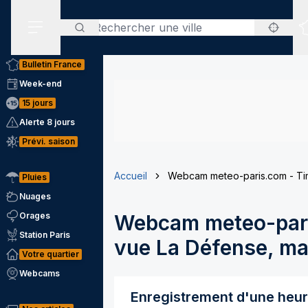
Rechercher
Menu secondaire
Bulletin France
Week-end
15 jours
Alerte 8 jours
Prévi. saison
Accueil
Webcam meteo-paris.com - Tim
Pluies
Nuages
Orages
Webcam meteo-pari
Station Paris
vue La Défense, mai
Votre quartier
Webcams
Enregistrement d'une heu