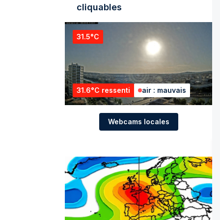
cliquables
31.5°C
31.6°C ressenti
air : mauvais
Webcams locales