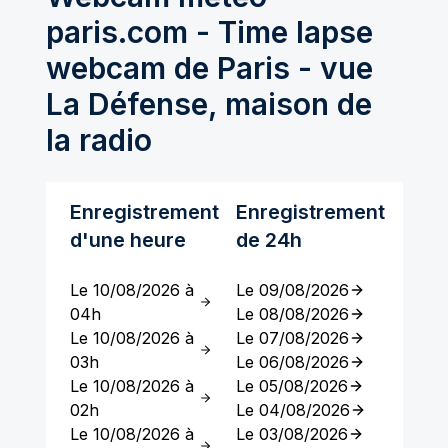
paris.com - Time lapse
webcam de Paris - vue
La Défense, maison de
la radio
Enregistrement
Enregistrement
d'une heure
de 24h
Le 10/08/2026 à
Le 09/08/2026
04h
Le 08/08/2026
Le 10/08/2026 à
Le 07/08/2026
03h
Le 06/08/2026
Le 10/08/2026 à
Le 05/08/2026
02h
Le 04/08/2026
Le 10/08/2026 à
Le 03/08/2026