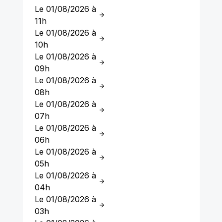
Le 01/08/2026 à
11h
Le 01/08/2026 à
10h
Le 01/08/2026 à
09h
Le 01/08/2026 à
08h
Le 01/08/2026 à
07h
Le 01/08/2026 à
06h
Le 01/08/2026 à
05h
Le 01/08/2026 à
04h
Le 01/08/2026 à
03h