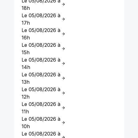
Le 05/08/2026 à
18h
Le 05/08/2026 à
17h
Le 05/08/2026 à
16h
Le 05/08/2026 à
15h
Le 05/08/2026 à
14h
Le 05/08/2026 à
13h
Le 05/08/2026 à
12h
Le 05/08/2026 à
11h
Le 05/08/2026 à
10h
Le 05/08/2026 à