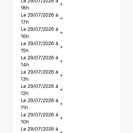
Le 29/07/2026 à
18h
Le 29/07/2026 à
17h
Le 29/07/2026 à
16h
Le 29/07/2026 à
15h
Le 29/07/2026 à
14h
Le 29/07/2026 à
13h
Le 29/07/2026 à
12h
Le 29/07/2026 à
11h
Le 29/07/2026 à
10h
Le 29/07/2026 à