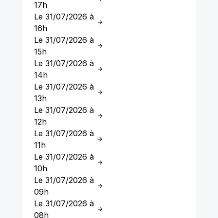
17h
Le 31/07/2026 à
16h
Le 31/07/2026 à
15h
Le 31/07/2026 à
14h
Le 31/07/2026 à
13h
Le 31/07/2026 à
12h
Le 31/07/2026 à
11h
Le 31/07/2026 à
10h
Le 31/07/2026 à
09h
Le 31/07/2026 à
08h