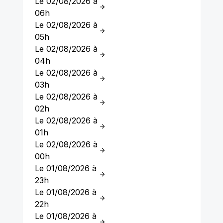
Le 02/08/2026 à
06h
Le 02/08/2026 à
05h
Le 02/08/2026 à
04h
Le 02/08/2026 à
03h
Le 02/08/2026 à
02h
Le 02/08/2026 à
01h
Le 02/08/2026 à
00h
Le 01/08/2026 à
23h
Le 01/08/2026 à
22h
Le 01/08/2026 à