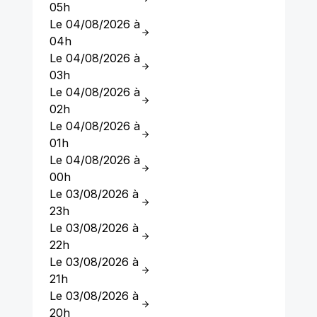
05h
Le 04/08/2026 à
04h
Le 04/08/2026 à
03h
Le 04/08/2026 à
02h
Le 04/08/2026 à
01h
Le 04/08/2026 à
00h
Le 03/08/2026 à
23h
Le 03/08/2026 à
22h
Le 03/08/2026 à
21h
Le 03/08/2026 à
20h