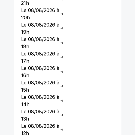
21h
Le 08/08/2026 à
20h
Le 08/08/2026 à
19h
Le 08/08/2026 à
18h
Le 08/08/2026 à
17h
Le 08/08/2026 à
16h
Le 08/08/2026 à
15h
Le 08/08/2026 à
14h
Le 08/08/2026 à
13h
Le 08/08/2026 à
12h