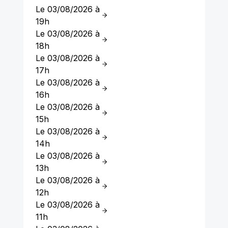
Le 03/08/2026 à
19h
Le 03/08/2026 à
18h
Le 03/08/2026 à
17h
Le 03/08/2026 à
16h
Le 03/08/2026 à
15h
Le 03/08/2026 à
14h
Le 03/08/2026 à
13h
Le 03/08/2026 à
12h
Le 03/08/2026 à
11h