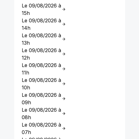
Le 09/08/2026 à
15h
Le 09/08/2026 à
14h
Le 09/08/2026 à
13h
Le 09/08/2026 à
12h
Le 09/08/2026 à
11h
Le 09/08/2026 à
10h
Le 09/08/2026 à
09h
Le 09/08/2026 à
08h
Le 09/08/2026 à
07h