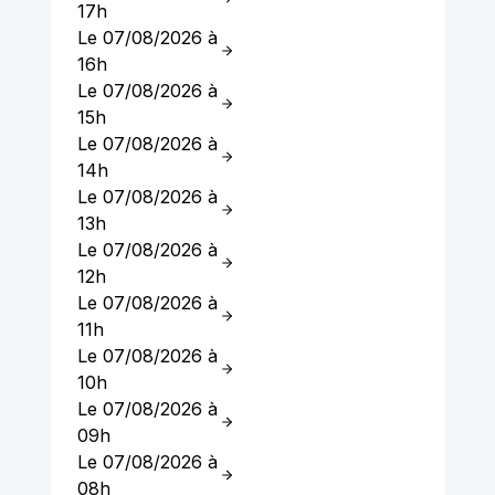
17h
Le 07/08/2026 à
16h
Le 07/08/2026 à
15h
Le 07/08/2026 à
14h
Le 07/08/2026 à
13h
Le 07/08/2026 à
12h
Le 07/08/2026 à
11h
Le 07/08/2026 à
10h
Le 07/08/2026 à
09h
Le 07/08/2026 à
08h