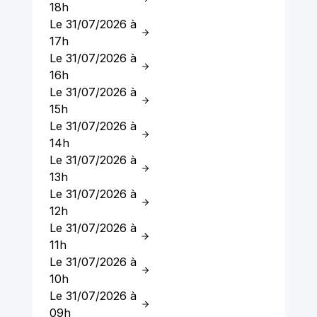
18h
Le 31/07/2026 à
17h
Le 31/07/2026 à
16h
Le 31/07/2026 à
15h
Le 31/07/2026 à
14h
Le 31/07/2026 à
13h
Le 31/07/2026 à
12h
Le 31/07/2026 à
11h
Le 31/07/2026 à
10h
Le 31/07/2026 à
09h