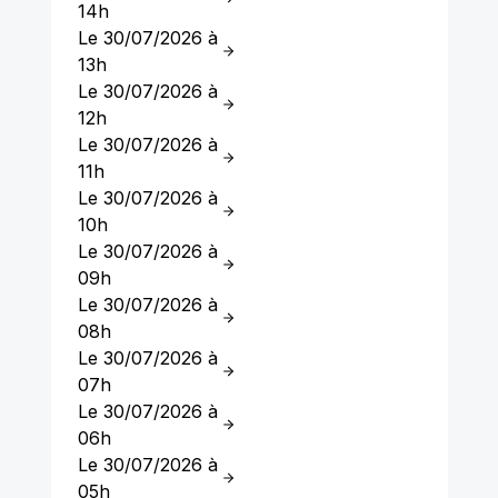
14h
Le 30/07/2026 à
13h
Le 30/07/2026 à
12h
Le 30/07/2026 à
11h
Le 30/07/2026 à
10h
Le 30/07/2026 à
09h
Le 30/07/2026 à
08h
Le 30/07/2026 à
07h
Le 30/07/2026 à
06h
Le 30/07/2026 à
05h