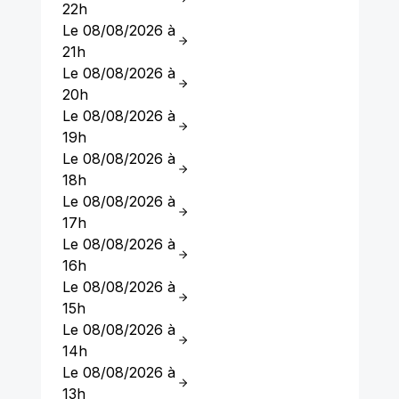
22h
Le 08/08/2026 à
21h
Le 08/08/2026 à
20h
Le 08/08/2026 à
19h
Le 08/08/2026 à
18h
Le 08/08/2026 à
17h
Le 08/08/2026 à
16h
Le 08/08/2026 à
15h
Le 08/08/2026 à
14h
Le 08/08/2026 à
13h