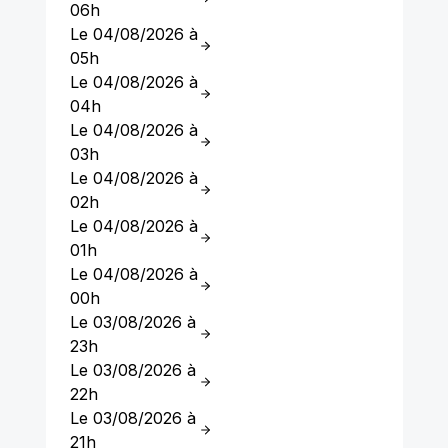
06h
Le 04/08/2026 à
05h
Le 04/08/2026 à
04h
Le 04/08/2026 à
03h
Le 04/08/2026 à
02h
Le 04/08/2026 à
01h
Le 04/08/2026 à
00h
Le 03/08/2026 à
23h
Le 03/08/2026 à
22h
Le 03/08/2026 à
21h