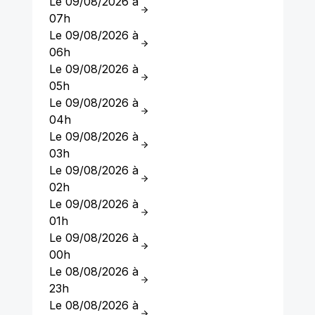
Le 09/08/2026 à
07h
Le 09/08/2026 à
06h
Le 09/08/2026 à
05h
Le 09/08/2026 à
04h
Le 09/08/2026 à
03h
Le 09/08/2026 à
02h
Le 09/08/2026 à
01h
Le 09/08/2026 à
00h
Le 08/08/2026 à
23h
Le 08/08/2026 à