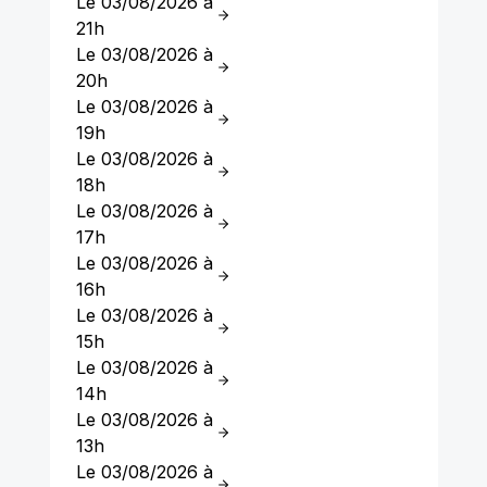
Le 03/08/2026 à
21h
Le 03/08/2026 à
20h
Le 03/08/2026 à
19h
Le 03/08/2026 à
18h
Le 03/08/2026 à
17h
Le 03/08/2026 à
16h
Le 03/08/2026 à
15h
Le 03/08/2026 à
14h
Le 03/08/2026 à
13h
Le 03/08/2026 à