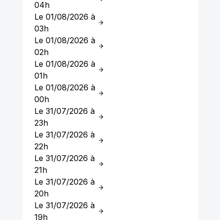
04h
Le 01/08/2026 à
03h
Le 01/08/2026 à
02h
Le 01/08/2026 à
01h
Le 01/08/2026 à
00h
Le 31/07/2026 à
23h
Le 31/07/2026 à
22h
Le 31/07/2026 à
21h
Le 31/07/2026 à
20h
Le 31/07/2026 à
19h