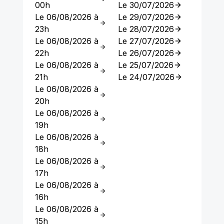
00h
Le 30/07/2026
Le 06/08/2026 à
Le 29/07/2026
23h
Le 28/07/2026
Le 06/08/2026 à
Le 27/07/2026
22h
Le 26/07/2026
Le 06/08/2026 à
Le 25/07/2026
21h
Le 24/07/2026
Le 06/08/2026 à
20h
Le 06/08/2026 à
19h
Le 06/08/2026 à
18h
Le 06/08/2026 à
17h
Le 06/08/2026 à
16h
Le 06/08/2026 à
15h