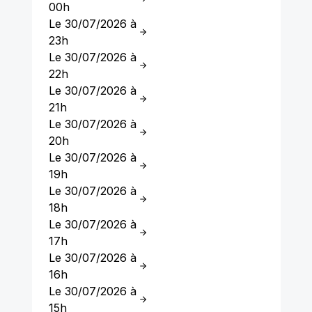
00h
Le 30/07/2026 à
23h
Le 30/07/2026 à
22h
Le 30/07/2026 à
21h
Le 30/07/2026 à
20h
Le 30/07/2026 à
19h
Le 30/07/2026 à
18h
Le 30/07/2026 à
17h
Le 30/07/2026 à
16h
Le 30/07/2026 à
15h