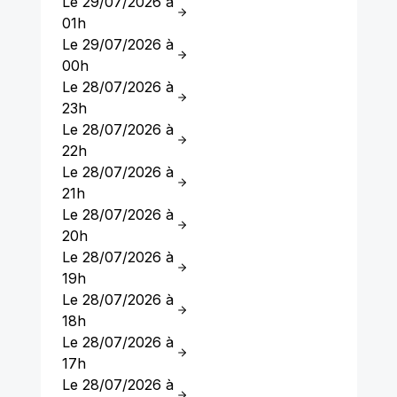
Le 29/07/2026 à
01h
Le 29/07/2026 à
00h
Le 28/07/2026 à
23h
Le 28/07/2026 à
22h
Le 28/07/2026 à
21h
Le 28/07/2026 à
20h
Le 28/07/2026 à
19h
Le 28/07/2026 à
18h
Le 28/07/2026 à
17h
Le 28/07/2026 à