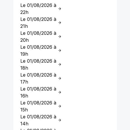
Le 01/08/2026 à
22h
Le 01/08/2026 à
21h
Le 01/08/2026 à
20h
Le 01/08/2026 à
19h
Le 01/08/2026 à
18h
Le 01/08/2026 à
17h
Le 01/08/2026 à
16h
Le 01/08/2026 à
15h
Le 01/08/2026 à
14h