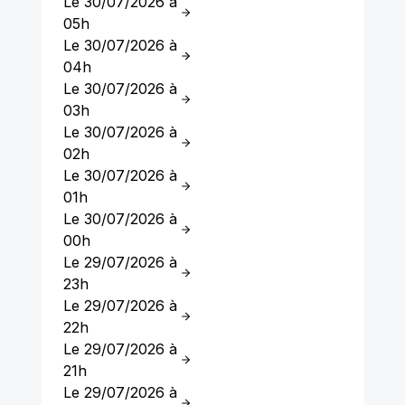
Le 30/07/2026 à
05h
Le 30/07/2026 à
04h
Le 30/07/2026 à
03h
Le 30/07/2026 à
02h
Le 30/07/2026 à
01h
Le 30/07/2026 à
00h
Le 29/07/2026 à
23h
Le 29/07/2026 à
22h
Le 29/07/2026 à
21h
Le 29/07/2026 à