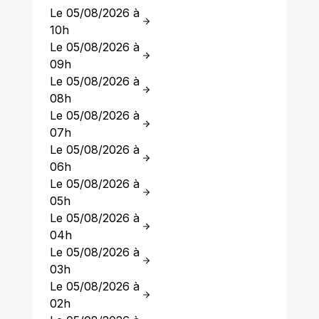
Le 05/08/2026 à
10h
Le 05/08/2026 à
09h
Le 05/08/2026 à
08h
Le 05/08/2026 à
07h
Le 05/08/2026 à
06h
Le 05/08/2026 à
05h
Le 05/08/2026 à
04h
Le 05/08/2026 à
03h
Le 05/08/2026 à
02h