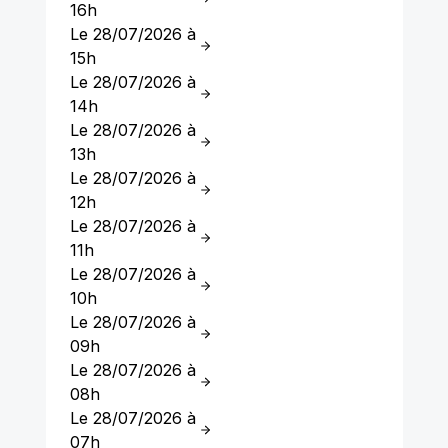
16h
Le 28/07/2026 à
15h
Le 28/07/2026 à
14h
Le 28/07/2026 à
13h
Le 28/07/2026 à
12h
Le 28/07/2026 à
11h
Le 28/07/2026 à
10h
Le 28/07/2026 à
09h
Le 28/07/2026 à
08h
Le 28/07/2026 à
07h