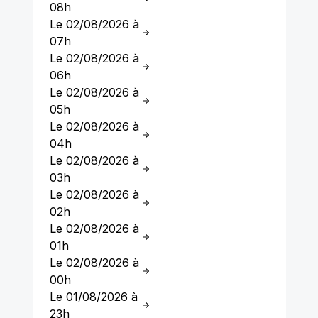
08h
Le 02/08/2026 à
07h
Le 02/08/2026 à
06h
Le 02/08/2026 à
05h
Le 02/08/2026 à
04h
Le 02/08/2026 à
03h
Le 02/08/2026 à
02h
Le 02/08/2026 à
01h
Le 02/08/2026 à
00h
Le 01/08/2026 à
23h