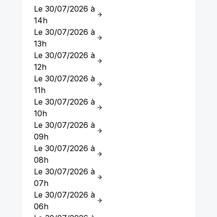
Le 30/07/2026 à
14h
Le 30/07/2026 à
13h
Le 30/07/2026 à
12h
Le 30/07/2026 à
11h
Le 30/07/2026 à
10h
Le 30/07/2026 à
09h
Le 30/07/2026 à
08h
Le 30/07/2026 à
07h
Le 30/07/2026 à
06h