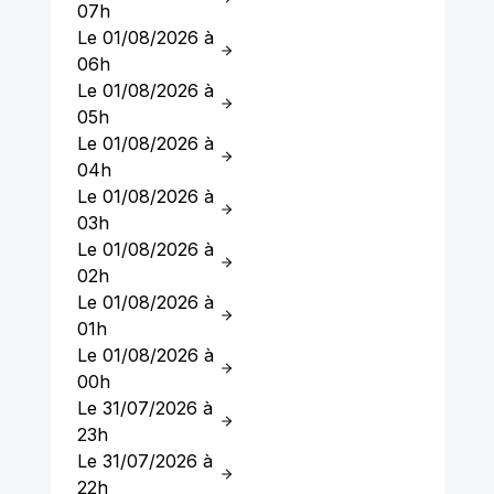
07h
Le 01/08/2026 à
06h
Le 01/08/2026 à
05h
Le 01/08/2026 à
04h
Le 01/08/2026 à
03h
Le 01/08/2026 à
02h
Le 01/08/2026 à
01h
Le 01/08/2026 à
00h
Le 31/07/2026 à
23h
Le 31/07/2026 à
22h