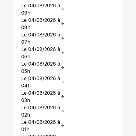
Le 04/08/2026 à
09h
Le 04/08/2026 à
08h
Le 04/08/2026 à
07h
Le 04/08/2026 à
06h
Le 04/08/2026 à
05h
Le 04/08/2026 à
04h
Le 04/08/2026 à
03h
Le 04/08/2026 à
02h
Le 04/08/2026 à
01h