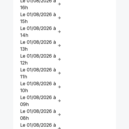
Le 01/08/2026 à
16h
Le 01/08/2026 à
15h
Le 01/08/2026 à
14h
Le 01/08/2026 à
13h
Le 01/08/2026 à
12h
Le 01/08/2026 à
11h
Le 01/08/2026 à
10h
Le 01/08/2026 à
09h
Le 01/08/2026 à
08h
Le 01/08/2026 à