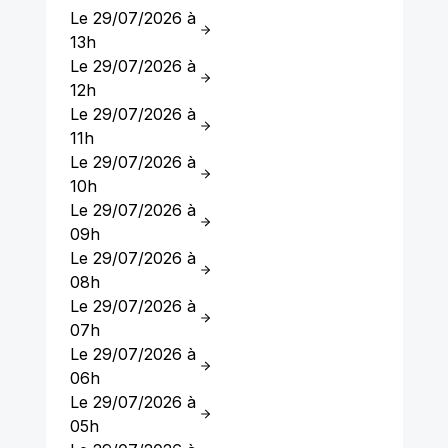
Le 29/07/2026 à
13h
Le 29/07/2026 à
12h
Le 29/07/2026 à
11h
Le 29/07/2026 à
10h
Le 29/07/2026 à
09h
Le 29/07/2026 à
08h
Le 29/07/2026 à
07h
Le 29/07/2026 à
06h
Le 29/07/2026 à
05h