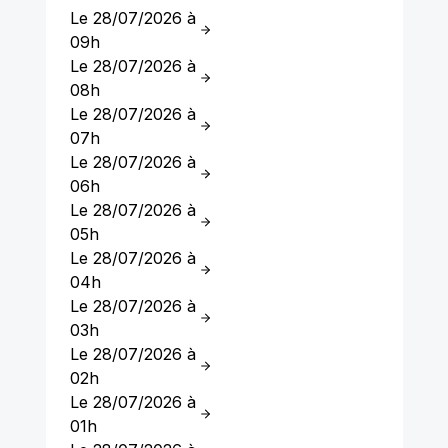
Le 28/07/2026 à
09h
Le 28/07/2026 à
08h
Le 28/07/2026 à
07h
Le 28/07/2026 à
06h
Le 28/07/2026 à
05h
Le 28/07/2026 à
04h
Le 28/07/2026 à
03h
Le 28/07/2026 à
02h
Le 28/07/2026 à
01h