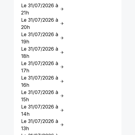
Le 31/07/2026 à
21h
Le 31/07/2026 à
20h
Le 31/07/2026 à
19h
Le 31/07/2026 à
18h
Le 31/07/2026 à
17h
Le 31/07/2026 à
16h
Le 31/07/2026 à
15h
Le 31/07/2026 à
14h
Le 31/07/2026 à
13h