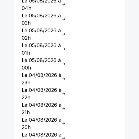
Le 05/08/2026 à
04h
Le 05/08/2026 à
03h
Le 05/08/2026 à
02h
Le 05/08/2026 à
01h
Le 05/08/2026 à
00h
Le 04/08/2026 à
23h
Le 04/08/2026 à
22h
Le 04/08/2026 à
21h
Le 04/08/2026 à
20h
Le 04/08/2026 à