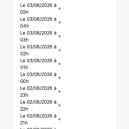
Le 03/08/2026 à
05h
Le 03/08/2026 à
04h
Le 03/08/2026 à
03h
Le 03/08/2026 à
02h
Le 03/08/2026 à
01h
Le 03/08/2026 à
00h
Le 02/08/2026 à
23h
Le 02/08/2026 à
22h
Le 02/08/2026 à
21h