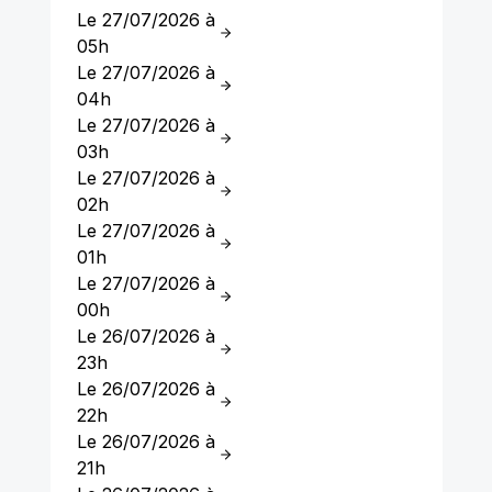
Le 27/07/2026 à
05h
Le 27/07/2026 à
04h
Le 27/07/2026 à
03h
Le 27/07/2026 à
02h
Le 27/07/2026 à
01h
Le 27/07/2026 à
00h
Le 26/07/2026 à
23h
Le 26/07/2026 à
22h
Le 26/07/2026 à
21h