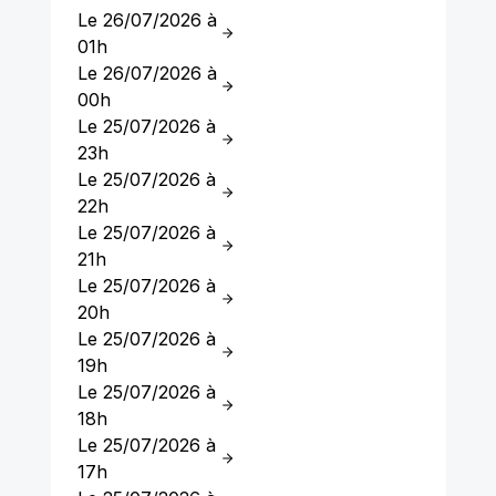
Le 26/07/2026 à
01h
Le 26/07/2026 à
00h
Le 25/07/2026 à
23h
Le 25/07/2026 à
22h
Le 25/07/2026 à
21h
Le 25/07/2026 à
20h
Le 25/07/2026 à
19h
Le 25/07/2026 à
18h
Le 25/07/2026 à
17h