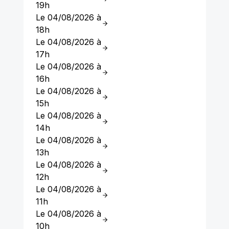
19h
Le 04/08/2026 à
18h
Le 04/08/2026 à
17h
Le 04/08/2026 à
16h
Le 04/08/2026 à
15h
Le 04/08/2026 à
14h
Le 04/08/2026 à
13h
Le 04/08/2026 à
12h
Le 04/08/2026 à
11h
Le 04/08/2026 à
10h