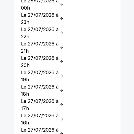
Le 28/07/2026 à
00h
Le 27/07/2026 à
23h
Le 27/07/2026 à
22h
Le 27/07/2026 à
21h
Le 27/07/2026 à
20h
Le 27/07/2026 à
19h
Le 27/07/2026 à
18h
Le 27/07/2026 à
17h
Le 27/07/2026 à
16h
Le 27/07/2026 à