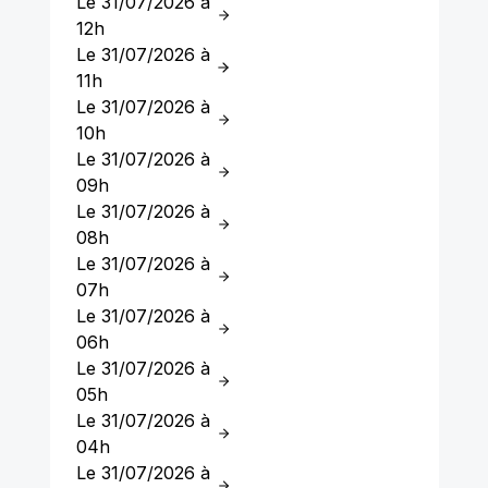
Le 31/07/2026 à
12h
Le 31/07/2026 à
11h
Le 31/07/2026 à
10h
Le 31/07/2026 à
09h
Le 31/07/2026 à
08h
Le 31/07/2026 à
07h
Le 31/07/2026 à
06h
Le 31/07/2026 à
05h
Le 31/07/2026 à
04h
Le 31/07/2026 à