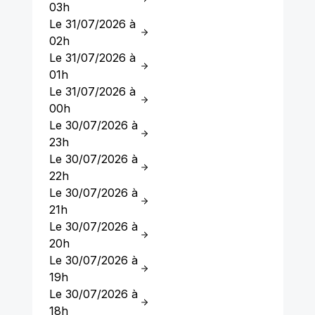
03h
Le 31/07/2026 à
02h
Le 31/07/2026 à
01h
Le 31/07/2026 à
00h
Le 30/07/2026 à
23h
Le 30/07/2026 à
22h
Le 30/07/2026 à
21h
Le 30/07/2026 à
20h
Le 30/07/2026 à
19h
Le 30/07/2026 à
18h