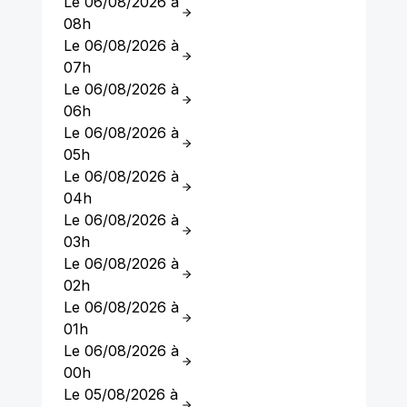
Le 06/08/2026 à
08h
Le 06/08/2026 à
07h
Le 06/08/2026 à
06h
Le 06/08/2026 à
05h
Le 06/08/2026 à
04h
Le 06/08/2026 à
03h
Le 06/08/2026 à
02h
Le 06/08/2026 à
01h
Le 06/08/2026 à
00h
Le 05/08/2026 à