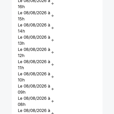
Le 08/08/2026 à
16h
Le 08/08/2026 à
15h
Le 08/08/2026 à
14h
Le 08/08/2026 à
13h
Le 08/08/2026 à
12h
Le 08/08/2026 à
11h
Le 08/08/2026 à
10h
Le 08/08/2026 à
09h
Le 08/08/2026 à
08h
Le 08/08/2026 à