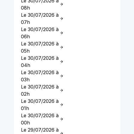
Le 30/07/2026 à
08h
Le 30/07/2026 à
07h
Le 30/07/2026 à
06h
Le 30/07/2026 à
05h
Le 30/07/2026 à
04h
Le 30/07/2026 à
03h
Le 30/07/2026 à
02h
Le 30/07/2026 à
01h
Le 30/07/2026 à
00h
Le 29/07/2026 à