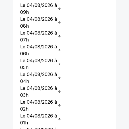
Le 04/08/2026 à
09h
Le 04/08/2026 à
08h
Le 04/08/2026 à
07h
Le 04/08/2026 à
06h
Le 04/08/2026 à
05h
Le 04/08/2026 à
04h
Le 04/08/2026 à
03h
Le 04/08/2026 à
02h
Le 04/08/2026 à
01h