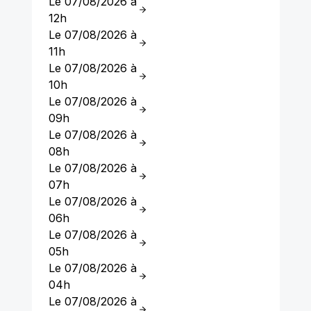
Le 07/08/2026 à
12h
Le 07/08/2026 à
11h
Le 07/08/2026 à
10h
Le 07/08/2026 à
09h
Le 07/08/2026 à
08h
Le 07/08/2026 à
07h
Le 07/08/2026 à
06h
Le 07/08/2026 à
05h
Le 07/08/2026 à
04h
Le 07/08/2026 à