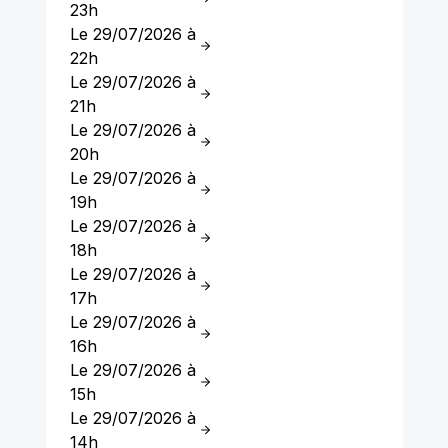
23h
Le 29/07/2026 à
22h
Le 29/07/2026 à
21h
Le 29/07/2026 à
20h
Le 29/07/2026 à
19h
Le 29/07/2026 à
18h
Le 29/07/2026 à
17h
Le 29/07/2026 à
16h
Le 29/07/2026 à
15h
Le 29/07/2026 à
14h