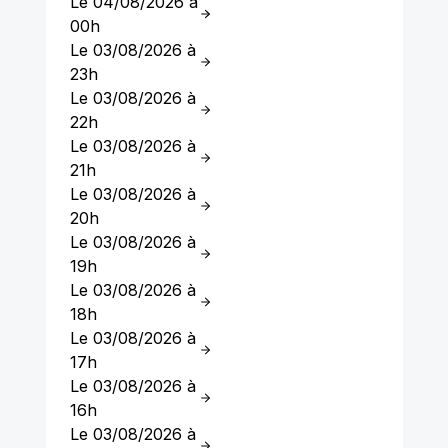
Le 04/08/2026 à
00h
Le 03/08/2026 à
23h
Le 03/08/2026 à
22h
Le 03/08/2026 à
21h
Le 03/08/2026 à
20h
Le 03/08/2026 à
19h
Le 03/08/2026 à
18h
Le 03/08/2026 à
17h
Le 03/08/2026 à
16h
Le 03/08/2026 à