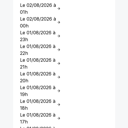
Le 02/08/2026 à
01h
Le 02/08/2026 à
00h
Le 01/08/2026 à
23h
Le 01/08/2026 à
22h
Le 01/08/2026 à
21h
Le 01/08/2026 à
20h
Le 01/08/2026 à
19h
Le 01/08/2026 à
18h
Le 01/08/2026 à
17h