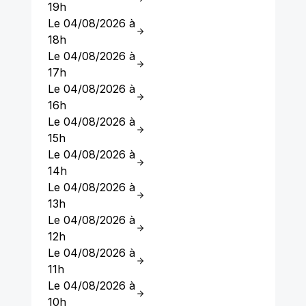
19h
Le 04/08/2026 à
18h
Le 04/08/2026 à
17h
Le 04/08/2026 à
16h
Le 04/08/2026 à
15h
Le 04/08/2026 à
14h
Le 04/08/2026 à
13h
Le 04/08/2026 à
12h
Le 04/08/2026 à
11h
Le 04/08/2026 à
10h