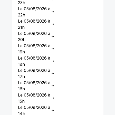
23h
Le 05/08/2026 à
22h
Le 05/08/2026 à
21h
Le 05/08/2026 à
20h
Le 05/08/2026 à
19h
Le 05/08/2026 à
18h
Le 05/08/2026 à
17h
Le 05/08/2026 à
16h
Le 05/08/2026 à
15h
Le 05/08/2026 à
14h