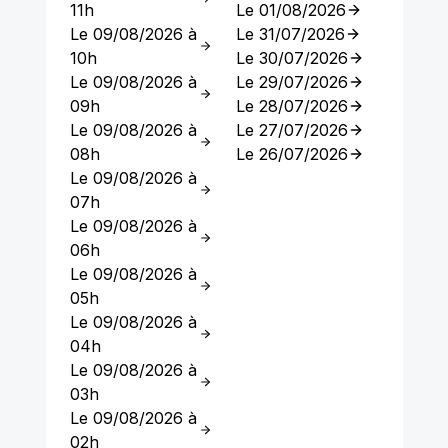
11h
Le 01/08/2026
Le 09/08/2026 à
Le 31/07/2026
10h
Le 30/07/2026
Le 09/08/2026 à
Le 29/07/2026
09h
Le 28/07/2026
Le 09/08/2026 à
Le 27/07/2026
08h
Le 26/07/2026
Le 09/08/2026 à
07h
Le 09/08/2026 à
06h
Le 09/08/2026 à
05h
Le 09/08/2026 à
04h
Le 09/08/2026 à
03h
Le 09/08/2026 à
02h