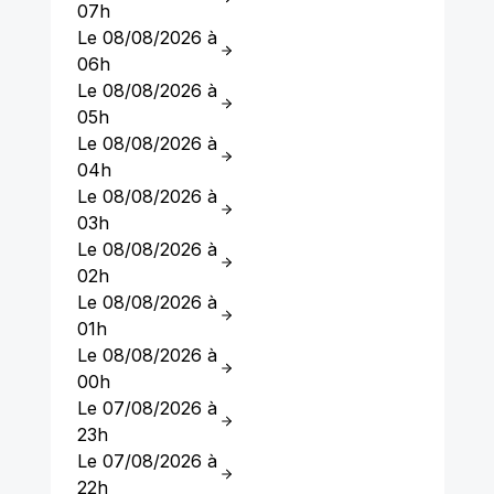
07h
Le 08/08/2026 à
06h
Le 08/08/2026 à
05h
Le 08/08/2026 à
04h
Le 08/08/2026 à
03h
Le 08/08/2026 à
02h
Le 08/08/2026 à
01h
Le 08/08/2026 à
00h
Le 07/08/2026 à
23h
Le 07/08/2026 à
22h