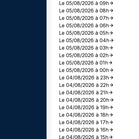
Le 05/08/2026 à 09h
Le 05/08/2026 à 08h
Le 05/08/2026 à 07h
Le 05/08/2026 à 06h
Le 05/08/2026 à 05h
Le 05/08/2026 à 04h
Le 05/08/2026 à 03h
Le 05/08/2026 à 02h
Le 05/08/2026 à 01h
Le 05/08/2026 à 00h
Le 04/08/2026 à 23h
Le 04/08/2026 à 22h
Le 04/08/2026 à 21h
Le 04/08/2026 à 20h
Le 04/08/2026 à 19h
Le 04/08/2026 à 18h
Le 04/08/2026 à 17h
Le 04/08/2026 à 16h
Le 04/08/2026 à 15h