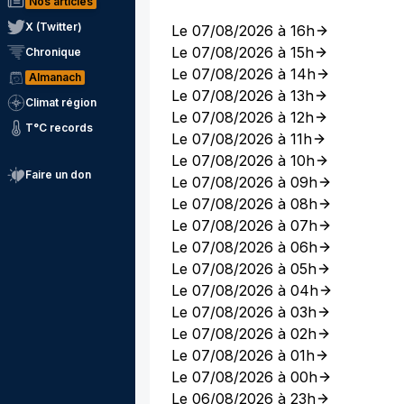
Nos articles
X (Twitter)
Le 07/08/2026 à 16h
Le 07/08/2026 à 15h
Chronique
Le 07/08/2026 à 14h
Almanach
Le 07/08/2026 à 13h
Climat région
Le 07/08/2026 à 12h
T°C records
Le 07/08/2026 à 11h
Le 07/08/2026 à 10h
Faire un don
Le 07/08/2026 à 09h
Le 07/08/2026 à 08h
Le 07/08/2026 à 07h
Le 07/08/2026 à 06h
Le 07/08/2026 à 05h
Le 07/08/2026 à 04h
Le 07/08/2026 à 03h
Le 07/08/2026 à 02h
Le 07/08/2026 à 01h
Le 07/08/2026 à 00h
Le 06/08/2026 à 23h