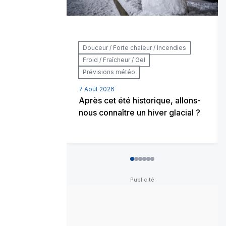
Douceur / Forte chaleur / Incendies
Froid / Fraîcheur / Gel
Prévisions météo
7 Août 2026
Après cet été historique, allons-
nous connaître un hiver glacial ?
0
1
2
3
4
5