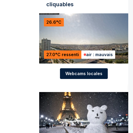
cliquables
26.6°C
27.0°C ressenti
air : mauvais
Webcams locales