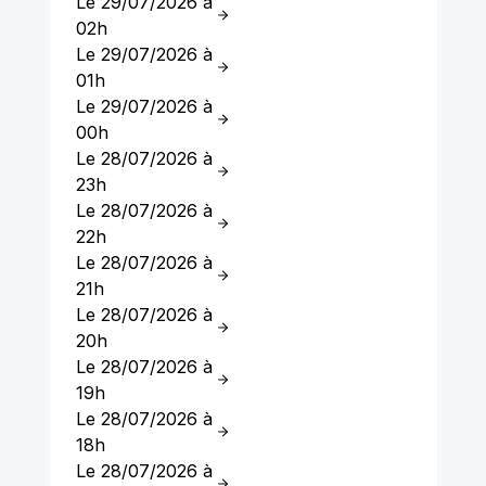
Le 29/07/2026 à
02h
Le 29/07/2026 à
01h
Le 29/07/2026 à
00h
Le 28/07/2026 à
23h
Le 28/07/2026 à
22h
Le 28/07/2026 à
21h
Le 28/07/2026 à
20h
Le 28/07/2026 à
19h
Le 28/07/2026 à
18h
Le 28/07/2026 à