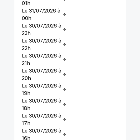
01h
Le 31/07/2026 à
00h
Le 30/07/2026 à
23h
Le 30/07/2026 à
22h
Le 30/07/2026 à
21h
Le 30/07/2026 à
20h
Le 30/07/2026 à
19h
Le 30/07/2026 à
18h
Le 30/07/2026 à
17h
Le 30/07/2026 à
16h