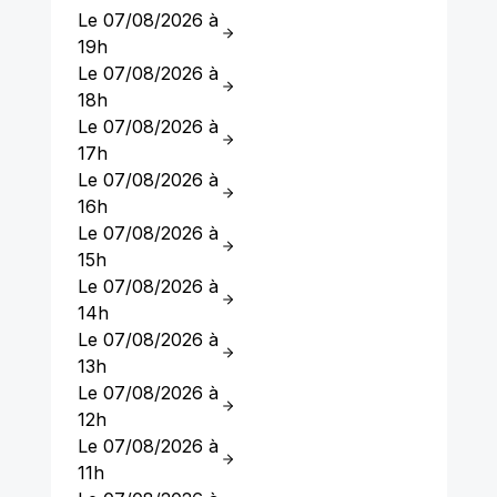
Le 07/08/2026 à
19h
Le 07/08/2026 à
18h
Le 07/08/2026 à
17h
Le 07/08/2026 à
16h
Le 07/08/2026 à
15h
Le 07/08/2026 à
14h
Le 07/08/2026 à
13h
Le 07/08/2026 à
12h
Le 07/08/2026 à
11h