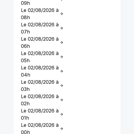
09h
Le 02/08/2026 à
08h
Le 02/08/2026 à
07h
Le 02/08/2026 à
06h
Le 02/08/2026 à
05h
Le 02/08/2026 à
04h
Le 02/08/2026 à
03h
Le 02/08/2026 à
02h
Le 02/08/2026 à
01h
Le 02/08/2026 à
00h