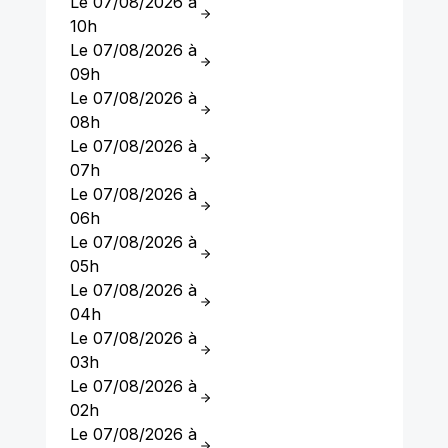
Le 07/08/2026 à
10h
Le 07/08/2026 à
09h
Le 07/08/2026 à
08h
Le 07/08/2026 à
07h
Le 07/08/2026 à
06h
Le 07/08/2026 à
05h
Le 07/08/2026 à
04h
Le 07/08/2026 à
03h
Le 07/08/2026 à
02h
Le 07/08/2026 à