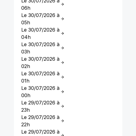
Le 30/07/2026 à
06h
Le 30/07/2026 à
05h
Le 30/07/2026 à
04h
Le 30/07/2026 à
03h
Le 30/07/2026 à
02h
Le 30/07/2026 à
01h
Le 30/07/2026 à
00h
Le 29/07/2026 à
23h
Le 29/07/2026 à
22h
Le 29/07/2026 à