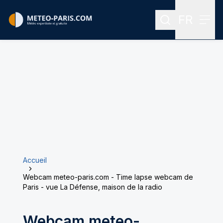
FR
Rechercher
Menu
Menu des
Accueil
Webcam meteo-paris.com - Time lapse webcam de
Paris - vue La Défense, maison de la radio
Webcam meteo-