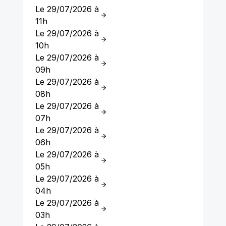
Le 29/07/2026 à
11h
Le 29/07/2026 à
10h
Le 29/07/2026 à
09h
Le 29/07/2026 à
08h
Le 29/07/2026 à
07h
Le 29/07/2026 à
06h
Le 29/07/2026 à
05h
Le 29/07/2026 à
04h
Le 29/07/2026 à
03h