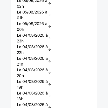
Le 05/08/2026 à
02h
Le 05/08/2026 à
01h
Le 05/08/2026 à
00h
Le 04/08/2026 à
23h
Le 04/08/2026 à
22h
Le 04/08/2026 à
21h
Le 04/08/2026 à
20h
Le 04/08/2026 à
19h
Le 04/08/2026 à
18h
Le 04/08/2026 à