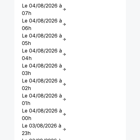
Le 04/08/2026 à
07h
Le 04/08/2026 à
06h
Le 04/08/2026 à
05h
Le 04/08/2026 à
04h
Le 04/08/2026 à
03h
Le 04/08/2026 à
02h
Le 04/08/2026 à
01h
Le 04/08/2026 à
00h
Le 03/08/2026 à
23h