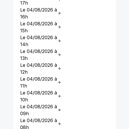
17h
Le 04/08/2026 à
16h
Le 04/08/2026 à
15h
Le 04/08/2026 à
14h
Le 04/08/2026 à
13h
Le 04/08/2026 à
12h
Le 04/08/2026 à
11h
Le 04/08/2026 à
10h
Le 04/08/2026 à
09h
Le 04/08/2026 à
08h