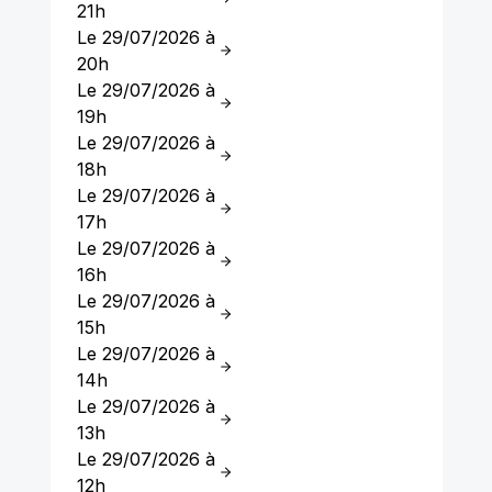
21h
Le 29/07/2026 à
20h
Le 29/07/2026 à
19h
Le 29/07/2026 à
18h
Le 29/07/2026 à
17h
Le 29/07/2026 à
16h
Le 29/07/2026 à
15h
Le 29/07/2026 à
14h
Le 29/07/2026 à
13h
Le 29/07/2026 à
12h