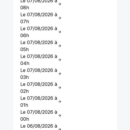
Le 07/08/2026 à
08h
Le 07/08/2026 à
07h
Le 07/08/2026 à
06h
Le 07/08/2026 à
05h
Le 07/08/2026 à
04h
Le 07/08/2026 à
03h
Le 07/08/2026 à
02h
Le 07/08/2026 à
01h
Le 07/08/2026 à
00h
Le 06/08/2026 à