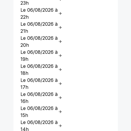
23h
Le 06/08/2026 à
22h
Le 06/08/2026 à
21h
Le 06/08/2026 à
20h
Le 06/08/2026 à
19h
Le 06/08/2026 à
18h
Le 06/08/2026 à
17h
Le 06/08/2026 à
16h
Le 06/08/2026 à
15h
Le 06/08/2026 à
14h