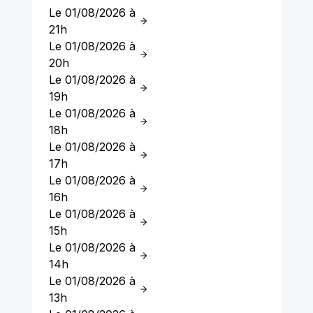
Le 01/08/2026 à
21h
Le 01/08/2026 à
20h
Le 01/08/2026 à
19h
Le 01/08/2026 à
18h
Le 01/08/2026 à
17h
Le 01/08/2026 à
16h
Le 01/08/2026 à
15h
Le 01/08/2026 à
14h
Le 01/08/2026 à
13h