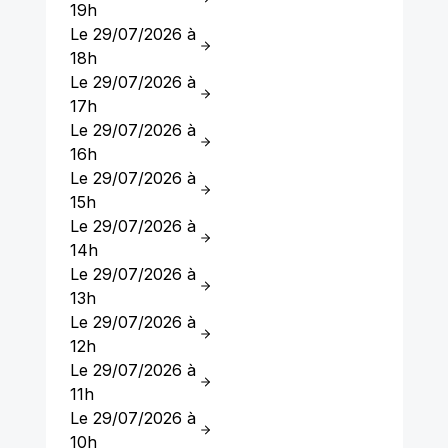
19h
Le 29/07/2026 à
18h
Le 29/07/2026 à
17h
Le 29/07/2026 à
16h
Le 29/07/2026 à
15h
Le 29/07/2026 à
14h
Le 29/07/2026 à
13h
Le 29/07/2026 à
12h
Le 29/07/2026 à
11h
Le 29/07/2026 à
10h