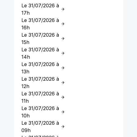
Le 31/07/2026 à
17h
Le 31/07/2026 à
16h
Le 31/07/2026 à
15h
Le 31/07/2026 à
14h
Le 31/07/2026 à
13h
Le 31/07/2026 à
12h
Le 31/07/2026 à
11h
Le 31/07/2026 à
10h
Le 31/07/2026 à
09h