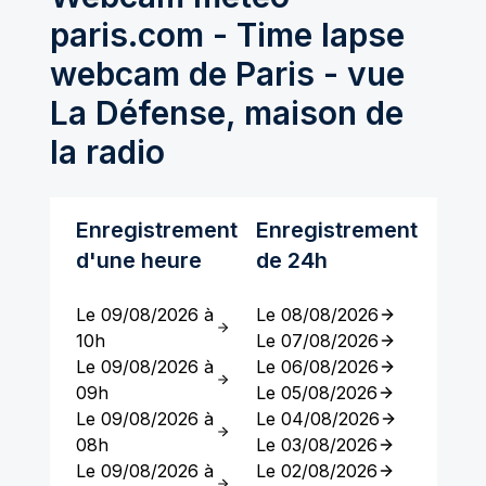
paris.com - Time lapse
webcam de Paris - vue
La Défense, maison de
la radio
Enregistrement
Enregistrement
d'une heure
de 24h
Le 09/08/2026 à
Le 08/08/2026
10h
Le 07/08/2026
Le 09/08/2026 à
Le 06/08/2026
09h
Le 05/08/2026
Le 09/08/2026 à
Le 04/08/2026
08h
Le 03/08/2026
Le 09/08/2026 à
Le 02/08/2026