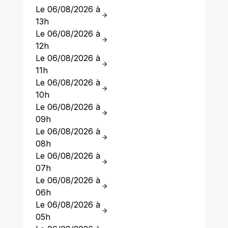
Le 06/08/2026 à
13h
Le 06/08/2026 à
12h
Le 06/08/2026 à
11h
Le 06/08/2026 à
10h
Le 06/08/2026 à
09h
Le 06/08/2026 à
08h
Le 06/08/2026 à
07h
Le 06/08/2026 à
06h
Le 06/08/2026 à
05h