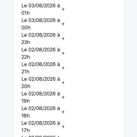
Le 03/08/2026 à
01h
Le 03/08/2026 à
00h
Le 02/08/2026 à
23h
Le 02/08/2026 à
22h
Le 02/08/2026 à
21h
Le 02/08/2026 à
20h
Le 02/08/2026 à
19h
Le 02/08/2026 à
18h
Le 02/08/2026 à
17h