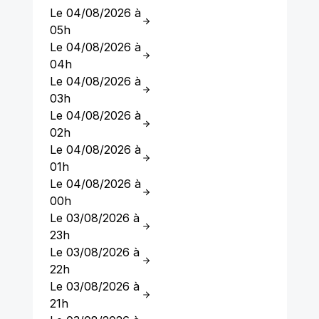
Le 04/08/2026 à
05h
Le 04/08/2026 à
04h
Le 04/08/2026 à
03h
Le 04/08/2026 à
02h
Le 04/08/2026 à
01h
Le 04/08/2026 à
00h
Le 03/08/2026 à
23h
Le 03/08/2026 à
22h
Le 03/08/2026 à
21h