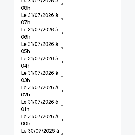
Le 31/07/2026 à
08h
Le 31/07/2026 à
07h
Le 31/07/2026 à
06h
Le 31/07/2026 à
05h
Le 31/07/2026 à
04h
Le 31/07/2026 à
03h
Le 31/07/2026 à
02h
Le 31/07/2026 à
01h
Le 31/07/2026 à
00h
Le 30/07/2026 à