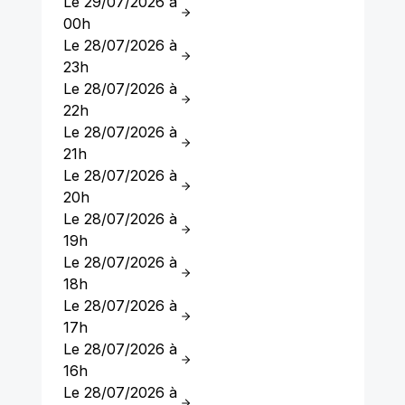
Le 29/07/2026 à
00h
Le 28/07/2026 à
23h
Le 28/07/2026 à
22h
Le 28/07/2026 à
21h
Le 28/07/2026 à
20h
Le 28/07/2026 à
19h
Le 28/07/2026 à
18h
Le 28/07/2026 à
17h
Le 28/07/2026 à
16h
Le 28/07/2026 à