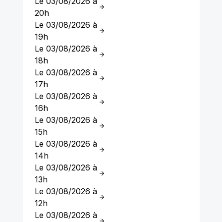
Le 03/08/2026 à
20h
Le 03/08/2026 à
19h
Le 03/08/2026 à
18h
Le 03/08/2026 à
17h
Le 03/08/2026 à
16h
Le 03/08/2026 à
15h
Le 03/08/2026 à
14h
Le 03/08/2026 à
13h
Le 03/08/2026 à
12h
Le 03/08/2026 à