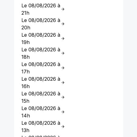
Le 08/08/2026 à
21h
Le 08/08/2026 à
20h
Le 08/08/2026 à
19h
Le 08/08/2026 à
18h
Le 08/08/2026 à
17h
Le 08/08/2026 à
16h
Le 08/08/2026 à
15h
Le 08/08/2026 à
14h
Le 08/08/2026 à
13h