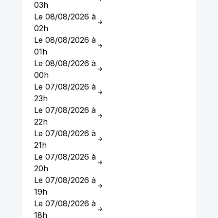
03h
Le 08/08/2026 à
02h
Le 08/08/2026 à
01h
Le 08/08/2026 à
00h
Le 07/08/2026 à
23h
Le 07/08/2026 à
22h
Le 07/08/2026 à
21h
Le 07/08/2026 à
20h
Le 07/08/2026 à
19h
Le 07/08/2026 à
18h