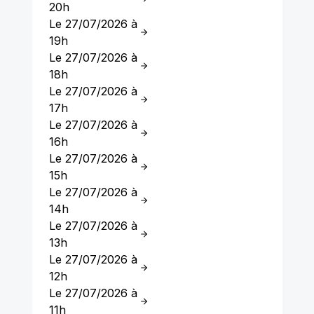
20h
Le 27/07/2026 à
19h
Le 27/07/2026 à
18h
Le 27/07/2026 à
17h
Le 27/07/2026 à
16h
Le 27/07/2026 à
15h
Le 27/07/2026 à
14h
Le 27/07/2026 à
13h
Le 27/07/2026 à
12h
Le 27/07/2026 à
11h