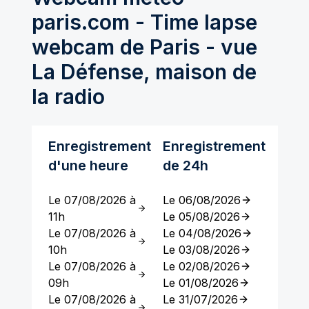
paris.com - Time lapse
webcam de Paris - vue
La Défense, maison de
la radio
Enregistrement
Enregistrement
d'une heure
de 24h
Le 07/08/2026 à
Le 06/08/2026
11h
Le 05/08/2026
Le 07/08/2026 à
Le 04/08/2026
10h
Le 03/08/2026
Le 07/08/2026 à
Le 02/08/2026
09h
Le 01/08/2026
Le 07/08/2026 à
Le 31/07/2026