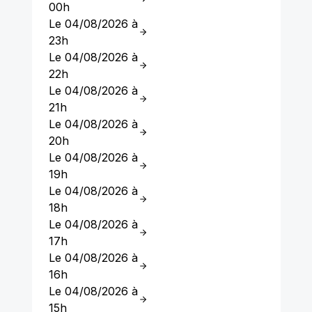
00h
Le 04/08/2026 à
23h
Le 04/08/2026 à
22h
Le 04/08/2026 à
21h
Le 04/08/2026 à
20h
Le 04/08/2026 à
19h
Le 04/08/2026 à
18h
Le 04/08/2026 à
17h
Le 04/08/2026 à
16h
Le 04/08/2026 à
15h