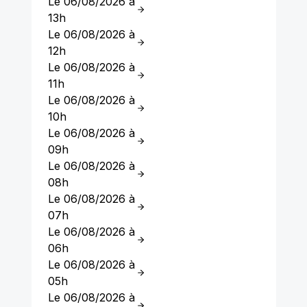
Le 06/08/2026 à
13h
Le 06/08/2026 à
12h
Le 06/08/2026 à
11h
Le 06/08/2026 à
10h
Le 06/08/2026 à
09h
Le 06/08/2026 à
08h
Le 06/08/2026 à
07h
Le 06/08/2026 à
06h
Le 06/08/2026 à
05h
Le 06/08/2026 à