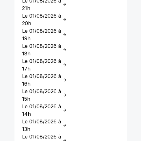
Le 01/08/2026 à
21h
Le 01/08/2026 à
20h
Le 01/08/2026 à
19h
Le 01/08/2026 à
18h
Le 01/08/2026 à
17h
Le 01/08/2026 à
16h
Le 01/08/2026 à
15h
Le 01/08/2026 à
14h
Le 01/08/2026 à
13h
Le 01/08/2026 à