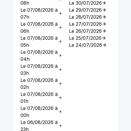
08h
Le 30/07/2026
Le 07/08/2026 à
Le 29/07/2026
07h
Le 28/07/2026
Le 07/08/2026 à
Le 27/07/2026
06h
Le 26/07/2026
Le 07/08/2026 à
Le 25/07/2026
05h
Le 24/07/2026
Le 07/08/2026 à
04h
Le 07/08/2026 à
03h
Le 07/08/2026 à
02h
Le 07/08/2026 à
01h
Le 07/08/2026 à
00h
Le 06/08/2026 à
23h