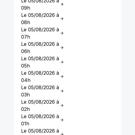
Le 05/08/2026 à
09h
Le 05/08/2026 à
08h
Le 05/08/2026 à
07h
Le 05/08/2026 à
06h
Le 05/08/2026 à
05h
Le 05/08/2026 à
04h
Le 05/08/2026 à
03h
Le 05/08/2026 à
02h
Le 05/08/2026 à
01h
Le 05/08/2026 à