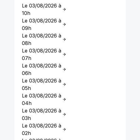
Le 03/08/2026 à
10h
Le 03/08/2026 à
09h
Le 03/08/2026 à
08h
Le 03/08/2026 à
07h
Le 03/08/2026 à
06h
Le 03/08/2026 à
05h
Le 03/08/2026 à
04h
Le 03/08/2026 à
03h
Le 03/08/2026 à
02h