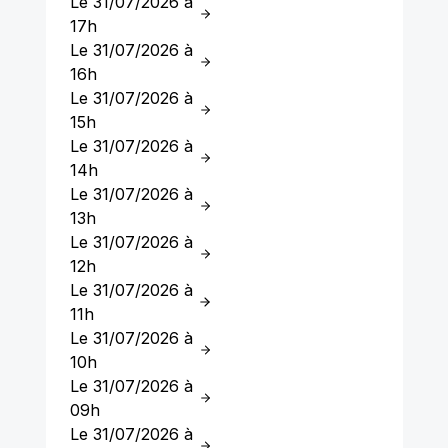
Le 31/07/2026 à
17h
Le 31/07/2026 à
16h
Le 31/07/2026 à
15h
Le 31/07/2026 à
14h
Le 31/07/2026 à
13h
Le 31/07/2026 à
12h
Le 31/07/2026 à
11h
Le 31/07/2026 à
10h
Le 31/07/2026 à
09h
Le 31/07/2026 à