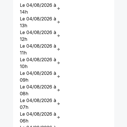
Le 04/08/2026 à
14h
Le 04/08/2026 à
13h
Le 04/08/2026 à
12h
Le 04/08/2026 à
11h
Le 04/08/2026 à
10h
Le 04/08/2026 à
09h
Le 04/08/2026 à
08h
Le 04/08/2026 à
07h
Le 04/08/2026 à
06h