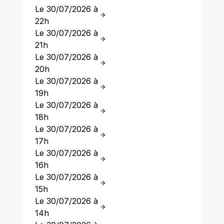
Le 30/07/2026 à
22h
Le 30/07/2026 à
21h
Le 30/07/2026 à
20h
Le 30/07/2026 à
19h
Le 30/07/2026 à
18h
Le 30/07/2026 à
17h
Le 30/07/2026 à
16h
Le 30/07/2026 à
15h
Le 30/07/2026 à
14h