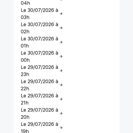
04h
Le 30/07/2026 à
03h
Le 30/07/2026 à
02h
Le 30/07/2026 à
01h
Le 30/07/2026 à
00h
Le 29/07/2026 à
23h
Le 29/07/2026 à
22h
Le 29/07/2026 à
21h
Le 29/07/2026 à
20h
Le 29/07/2026 à
19h