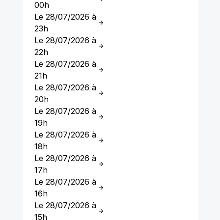
00h
Le 28/07/2026 à
23h
Le 28/07/2026 à
22h
Le 28/07/2026 à
21h
Le 28/07/2026 à
20h
Le 28/07/2026 à
19h
Le 28/07/2026 à
18h
Le 28/07/2026 à
17h
Le 28/07/2026 à
16h
Le 28/07/2026 à
15h