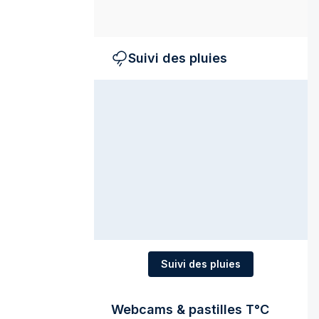
Suivi des pluies
Suivi des pluies
Webcams & pastilles T°C