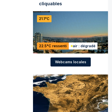
cliquables
21.1°C
22.5°C ressenti
air : dégradé
Webcams locales