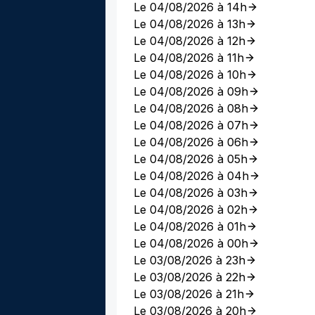
Le 04/08/2026 à 14h
Le 04/08/2026 à 13h
Le 04/08/2026 à 12h
Le 04/08/2026 à 11h
Le 04/08/2026 à 10h
Le 04/08/2026 à 09h
Le 04/08/2026 à 08h
Le 04/08/2026 à 07h
Le 04/08/2026 à 06h
Le 04/08/2026 à 05h
Le 04/08/2026 à 04h
Le 04/08/2026 à 03h
Le 04/08/2026 à 02h
Le 04/08/2026 à 01h
Le 04/08/2026 à 00h
Le 03/08/2026 à 23h
Le 03/08/2026 à 22h
Le 03/08/2026 à 21h
Le 03/08/2026 à 20h