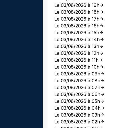
Le 03/08/2026 à 19h
Le 03/08/2026 à 18h
Le 03/08/2026 à 17h
Le 03/08/2026 à 16h
Le 03/08/2026 à 15h
Le 03/08/2026 à 14h
Le 03/08/2026 à 13h
Le 03/08/2026 à 12h
Le 03/08/2026 à 11h
Le 03/08/2026 à 10h
Le 03/08/2026 à 09h
Le 03/08/2026 à 08h
Le 03/08/2026 à 07h
Le 03/08/2026 à 06h
Le 03/08/2026 à 05h
Le 03/08/2026 à 04h
Le 03/08/2026 à 03h
Le 03/08/2026 à 02h