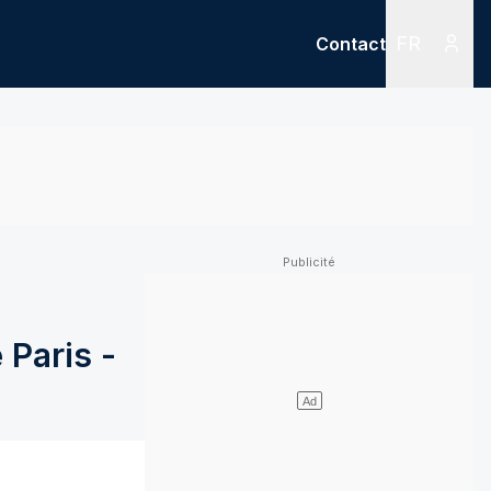
FR
Contact
Menu
Menu des
Paris -