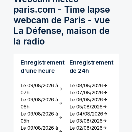
paris.com - Time lapse
webcam de Paris - vue
La Défense, maison de
la radio
Enregistrement
Enregistrement
d'une heure
de 24h
Le 09/08/2026 à
Le 08/08/2026
07h
Le 07/08/2026
Le 09/08/2026 à
Le 06/08/2026
06h
Le 05/08/2026
Le 09/08/2026 à
Le 04/08/2026
05h
Le 03/08/2026
Le 09/08/2026 à
Le 02/08/2026