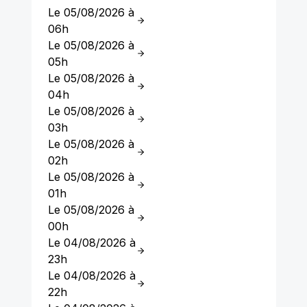
Le 05/08/2026 à
06h
Le 05/08/2026 à
05h
Le 05/08/2026 à
04h
Le 05/08/2026 à
03h
Le 05/08/2026 à
02h
Le 05/08/2026 à
01h
Le 05/08/2026 à
00h
Le 04/08/2026 à
23h
Le 04/08/2026 à
22h