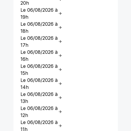
20h
Le 06/08/2026 à
19h
Le 06/08/2026 à
18h
Le 06/08/2026 à
17h
Le 06/08/2026 à
16h
Le 06/08/2026 à
15h
Le 06/08/2026 à
14h
Le 06/08/2026 à
13h
Le 06/08/2026 à
12h
Le 06/08/2026 à
11h