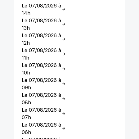
Le 07/08/2026 à
14h
Le 07/08/2026 à
13h
Le 07/08/2026 à
12h
Le 07/08/2026 à
11h
Le 07/08/2026 à
10h
Le 07/08/2026 à
09h
Le 07/08/2026 à
08h
Le 07/08/2026 à
07h
Le 07/08/2026 à
06h