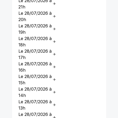
Le 28/07/2026 à
21h
Le 28/07/2026 à
20h
Le 28/07/2026 à
19h
Le 28/07/2026 à
18h
Le 28/07/2026 à
17h
Le 28/07/2026 à
16h
Le 28/07/2026 à
15h
Le 28/07/2026 à
14h
Le 28/07/2026 à
13h
Le 28/07/2026 à