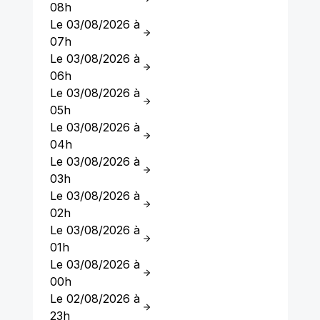
08h
Le 03/08/2026 à
07h
Le 03/08/2026 à
06h
Le 03/08/2026 à
05h
Le 03/08/2026 à
04h
Le 03/08/2026 à
03h
Le 03/08/2026 à
02h
Le 03/08/2026 à
01h
Le 03/08/2026 à
00h
Le 02/08/2026 à
23h