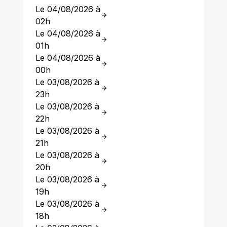
Le 04/08/2026 à
02h
Le 04/08/2026 à
01h
Le 04/08/2026 à
00h
Le 03/08/2026 à
23h
Le 03/08/2026 à
22h
Le 03/08/2026 à
21h
Le 03/08/2026 à
20h
Le 03/08/2026 à
19h
Le 03/08/2026 à
18h