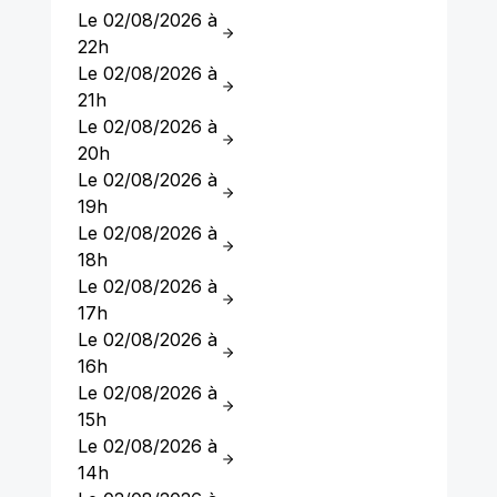
Le 02/08/2026 à
22h
Le 02/08/2026 à
21h
Le 02/08/2026 à
20h
Le 02/08/2026 à
19h
Le 02/08/2026 à
18h
Le 02/08/2026 à
17h
Le 02/08/2026 à
16h
Le 02/08/2026 à
15h
Le 02/08/2026 à
14h