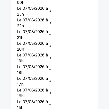
00h
Le 07/08/2026 à
23h
Le 07/08/2026 à
22h
Le 07/08/2026 à
21h
Le 07/08/2026 à
20h
Le 07/08/2026 à
19h
Le 07/08/2026 à
18h
Le 07/08/2026 à
17h
Le 07/08/2026 à
16h
Le 07/08/2026 à
15h