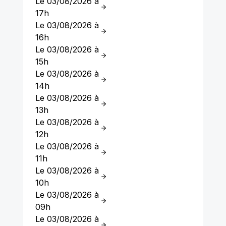
Le 03/08/2026 à
17h
Le 03/08/2026 à
16h
Le 03/08/2026 à
15h
Le 03/08/2026 à
14h
Le 03/08/2026 à
13h
Le 03/08/2026 à
12h
Le 03/08/2026 à
11h
Le 03/08/2026 à
10h
Le 03/08/2026 à
09h
Le 03/08/2026 à