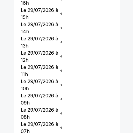
16h
Le 29/07/2026 à
15h
Le 29/07/2026 à
14h
Le 29/07/2026 à
13h
Le 29/07/2026 à
12h
Le 29/07/2026 à
11h
Le 29/07/2026 à
10h
Le 29/07/2026 à
09h
Le 29/07/2026 à
08h
Le 29/07/2026 à
07h