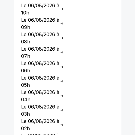
Le 06/08/2026 à
10h
Le 06/08/2026 à
09h
Le 06/08/2026 à
08h
Le 06/08/2026 à
07h
Le 06/08/2026 à
06h
Le 06/08/2026 à
05h
Le 06/08/2026 à
04h
Le 06/08/2026 à
03h
Le 06/08/2026 à
02h