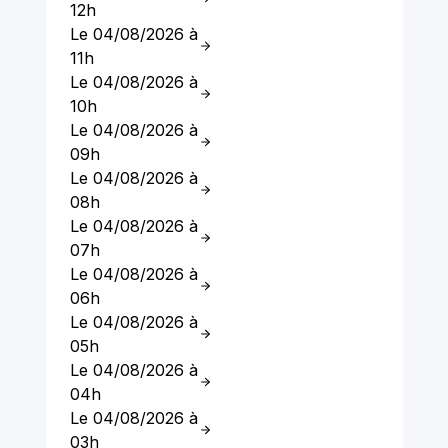
12h
Le 04/08/2026 à
11h
Le 04/08/2026 à
10h
Le 04/08/2026 à
09h
Le 04/08/2026 à
08h
Le 04/08/2026 à
07h
Le 04/08/2026 à
06h
Le 04/08/2026 à
05h
Le 04/08/2026 à
04h
Le 04/08/2026 à
03h