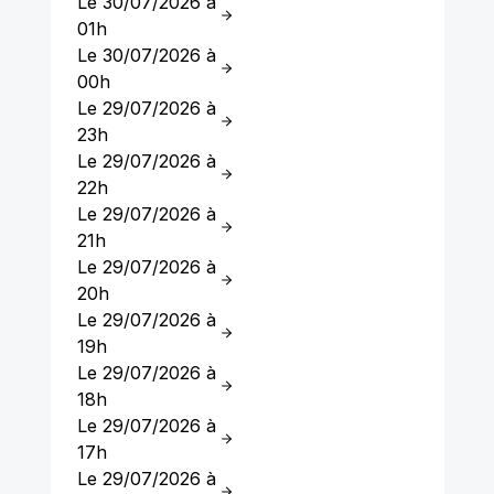
Le 30/07/2026 à
01h
Le 30/07/2026 à
00h
Le 29/07/2026 à
23h
Le 29/07/2026 à
22h
Le 29/07/2026 à
21h
Le 29/07/2026 à
20h
Le 29/07/2026 à
19h
Le 29/07/2026 à
18h
Le 29/07/2026 à
17h
Le 29/07/2026 à