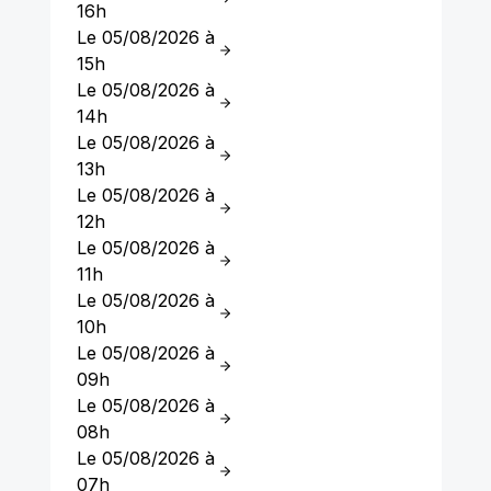
16h
Le 05/08/2026 à
15h
Le 05/08/2026 à
14h
Le 05/08/2026 à
13h
Le 05/08/2026 à
12h
Le 05/08/2026 à
11h
Le 05/08/2026 à
10h
Le 05/08/2026 à
09h
Le 05/08/2026 à
08h
Le 05/08/2026 à
07h