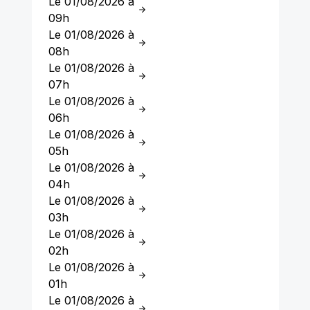
Le 01/08/2026 à
09h
Le 01/08/2026 à
08h
Le 01/08/2026 à
07h
Le 01/08/2026 à
06h
Le 01/08/2026 à
05h
Le 01/08/2026 à
04h
Le 01/08/2026 à
03h
Le 01/08/2026 à
02h
Le 01/08/2026 à
01h
Le 01/08/2026 à