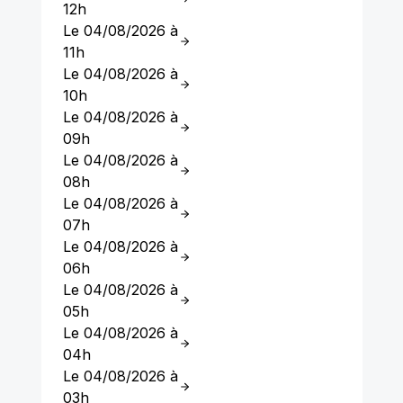
12h
Le 04/08/2026 à
11h
Le 04/08/2026 à
10h
Le 04/08/2026 à
09h
Le 04/08/2026 à
08h
Le 04/08/2026 à
07h
Le 04/08/2026 à
06h
Le 04/08/2026 à
05h
Le 04/08/2026 à
04h
Le 04/08/2026 à
03h