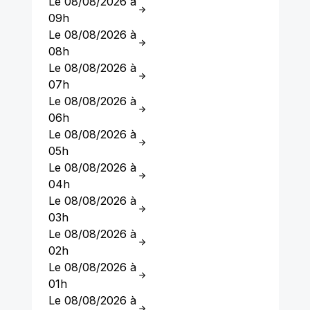
Le 08/08/2026 à
09h
Le 08/08/2026 à
08h
Le 08/08/2026 à
07h
Le 08/08/2026 à
06h
Le 08/08/2026 à
05h
Le 08/08/2026 à
04h
Le 08/08/2026 à
03h
Le 08/08/2026 à
02h
Le 08/08/2026 à
01h
Le 08/08/2026 à