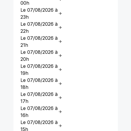
00h
Le 07/08/2026 à
23h
Le 07/08/2026 à
22h
Le 07/08/2026 à
21h
Le 07/08/2026 à
20h
Le 07/08/2026 à
19h
Le 07/08/2026 à
18h
Le 07/08/2026 à
17h
Le 07/08/2026 à
16h
Le 07/08/2026 à
15h