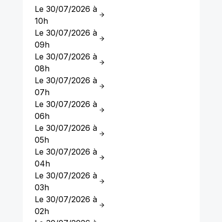
Le 30/07/2026 à
10h
Le 30/07/2026 à
09h
Le 30/07/2026 à
08h
Le 30/07/2026 à
07h
Le 30/07/2026 à
06h
Le 30/07/2026 à
05h
Le 30/07/2026 à
04h
Le 30/07/2026 à
03h
Le 30/07/2026 à
02h