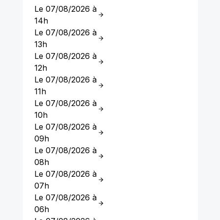
Le 07/08/2026 à
14h
Le 07/08/2026 à
13h
Le 07/08/2026 à
12h
Le 07/08/2026 à
11h
Le 07/08/2026 à
10h
Le 07/08/2026 à
09h
Le 07/08/2026 à
08h
Le 07/08/2026 à
07h
Le 07/08/2026 à
06h