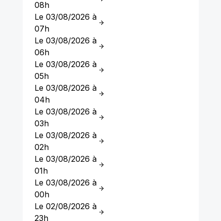
08h
Le 03/08/2026 à
07h
Le 03/08/2026 à
06h
Le 03/08/2026 à
05h
Le 03/08/2026 à
04h
Le 03/08/2026 à
03h
Le 03/08/2026 à
02h
Le 03/08/2026 à
01h
Le 03/08/2026 à
00h
Le 02/08/2026 à
23h