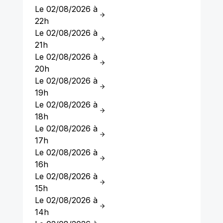
Le 02/08/2026 à
22h
Le 02/08/2026 à
21h
Le 02/08/2026 à
20h
Le 02/08/2026 à
19h
Le 02/08/2026 à
18h
Le 02/08/2026 à
17h
Le 02/08/2026 à
16h
Le 02/08/2026 à
15h
Le 02/08/2026 à
14h