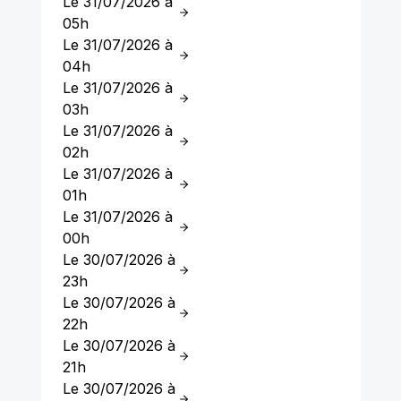
Le 31/07/2026 à
05h
Le 31/07/2026 à
04h
Le 31/07/2026 à
03h
Le 31/07/2026 à
02h
Le 31/07/2026 à
01h
Le 31/07/2026 à
00h
Le 30/07/2026 à
23h
Le 30/07/2026 à
22h
Le 30/07/2026 à
21h
Le 30/07/2026 à