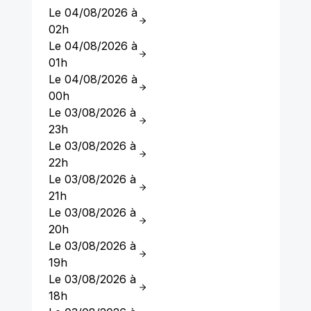
Le 04/08/2026 à
02h
Le 04/08/2026 à
01h
Le 04/08/2026 à
00h
Le 03/08/2026 à
23h
Le 03/08/2026 à
22h
Le 03/08/2026 à
21h
Le 03/08/2026 à
20h
Le 03/08/2026 à
19h
Le 03/08/2026 à
18h