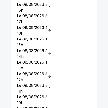
Le 08/08/2026 à
18h
Le 08/08/2026 à
17h
Le 08/08/2026 à
16h
Le 08/08/2026 à
15h
Le 08/08/2026 à
14h
Le 08/08/2026 à
13h
Le 08/08/2026 à
12h
Le 08/08/2026 à
11h
Le 08/08/2026 à
10h