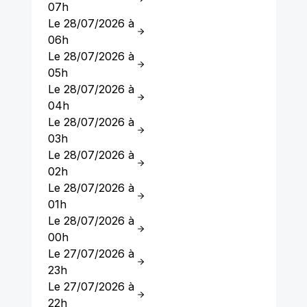
07h
Le 28/07/2026 à
06h
Le 28/07/2026 à
05h
Le 28/07/2026 à
04h
Le 28/07/2026 à
03h
Le 28/07/2026 à
02h
Le 28/07/2026 à
01h
Le 28/07/2026 à
00h
Le 27/07/2026 à
23h
Le 27/07/2026 à
22h