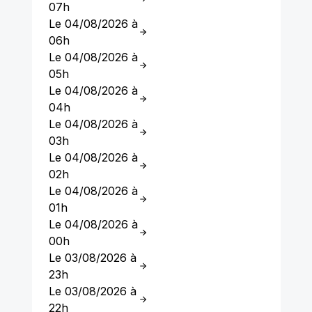
07h
Le 04/08/2026 à
06h
Le 04/08/2026 à
05h
Le 04/08/2026 à
04h
Le 04/08/2026 à
03h
Le 04/08/2026 à
02h
Le 04/08/2026 à
01h
Le 04/08/2026 à
00h
Le 03/08/2026 à
23h
Le 03/08/2026 à
22h