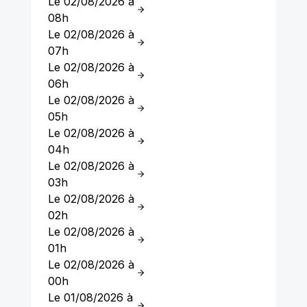
Le 02/08/2026 à
08h
Le 02/08/2026 à
07h
Le 02/08/2026 à
06h
Le 02/08/2026 à
05h
Le 02/08/2026 à
04h
Le 02/08/2026 à
03h
Le 02/08/2026 à
02h
Le 02/08/2026 à
01h
Le 02/08/2026 à
00h
Le 01/08/2026 à