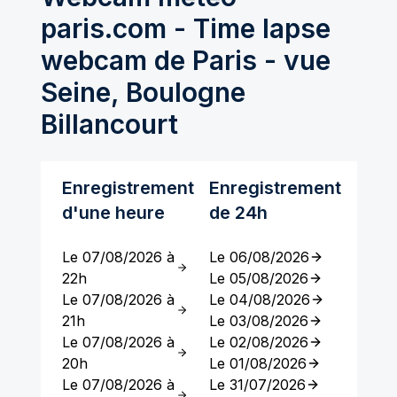
paris.com - Time lapse
webcam de Paris - vue
Seine, Boulogne
Billancourt
Enregistrement
Enregistrement
d'une heure
de 24h
Le 07/08/2026 à
Le 06/08/2026
22h
Le 05/08/2026
Le 07/08/2026 à
Le 04/08/2026
21h
Le 03/08/2026
Le 07/08/2026 à
Le 02/08/2026
20h
Le 01/08/2026
Le 07/08/2026 à
Le 31/07/2026