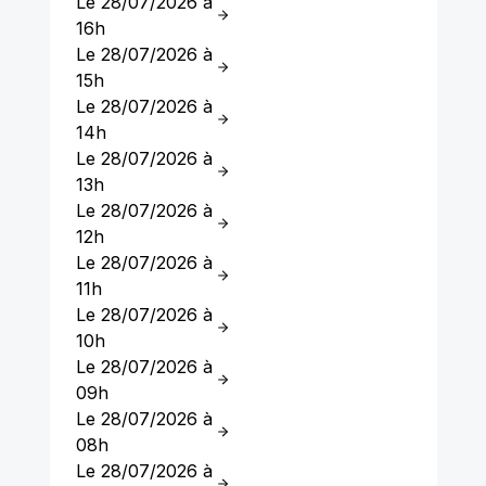
Le 28/07/2026 à
16h
Le 28/07/2026 à
15h
Le 28/07/2026 à
14h
Le 28/07/2026 à
13h
Le 28/07/2026 à
12h
Le 28/07/2026 à
11h
Le 28/07/2026 à
10h
Le 28/07/2026 à
09h
Le 28/07/2026 à
08h
Le 28/07/2026 à