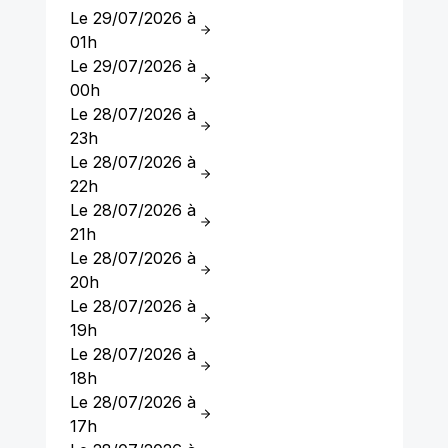
Le 29/07/2026 à
01h
Le 29/07/2026 à
00h
Le 28/07/2026 à
23h
Le 28/07/2026 à
22h
Le 28/07/2026 à
21h
Le 28/07/2026 à
20h
Le 28/07/2026 à
19h
Le 28/07/2026 à
18h
Le 28/07/2026 à
17h