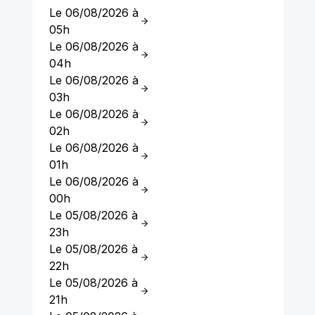
Le 06/08/2026 à
05h
Le 06/08/2026 à
04h
Le 06/08/2026 à
03h
Le 06/08/2026 à
02h
Le 06/08/2026 à
01h
Le 06/08/2026 à
00h
Le 05/08/2026 à
23h
Le 05/08/2026 à
22h
Le 05/08/2026 à
21h