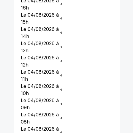
Le 04/08/2026 à
16h
Le 04/08/2026 à
15h
Le 04/08/2026 à
14h
Le 04/08/2026 à
13h
Le 04/08/2026 à
12h
Le 04/08/2026 à
11h
Le 04/08/2026 à
10h
Le 04/08/2026 à
09h
Le 04/08/2026 à
08h
Le 04/08/2026 à