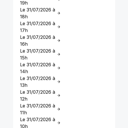
19h
Le 31/07/2026 à
18h
Le 31/07/2026 à
17h
Le 31/07/2026 à
16h
Le 31/07/2026 à
15h
Le 31/07/2026 à
14h
Le 31/07/2026 à
13h
Le 31/07/2026 à
12h
Le 31/07/2026 à
11h
Le 31/07/2026 à
10h