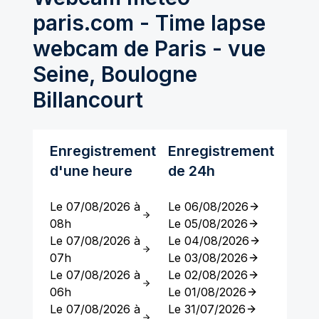
paris.com - Time lapse
webcam de Paris - vue
Seine, Boulogne
Billancourt
Enregistrement
Enregistrement
d'une heure
de 24h
Le 07/08/2026 à
Le 06/08/2026
08h
Le 05/08/2026
Le 07/08/2026 à
Le 04/08/2026
07h
Le 03/08/2026
Le 07/08/2026 à
Le 02/08/2026
06h
Le 01/08/2026
Le 07/08/2026 à
Le 31/07/2026