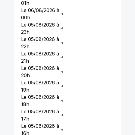
01h
Le 06/08/2026 à
00h
Le 05/08/2026 à
23h
Le 05/08/2026 à
22h
Le 05/08/2026 à
21h
Le 05/08/2026 à
20h
Le 05/08/2026 à
19h
Le 05/08/2026 à
18h
Le 05/08/2026 à
17h
Le 05/08/2026 à
16h