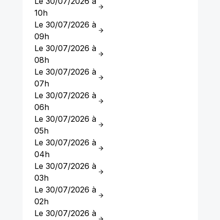
Le 30/07/2026 à
10h
Le 30/07/2026 à
09h
Le 30/07/2026 à
08h
Le 30/07/2026 à
07h
Le 30/07/2026 à
06h
Le 30/07/2026 à
05h
Le 30/07/2026 à
04h
Le 30/07/2026 à
03h
Le 30/07/2026 à
02h
Le 30/07/2026 à