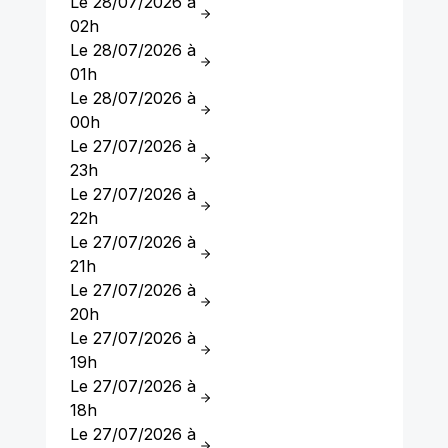
Le 28/07/2026 à
02h
Le 28/07/2026 à
01h
Le 28/07/2026 à
00h
Le 27/07/2026 à
23h
Le 27/07/2026 à
22h
Le 27/07/2026 à
21h
Le 27/07/2026 à
20h
Le 27/07/2026 à
19h
Le 27/07/2026 à
18h
Le 27/07/2026 à