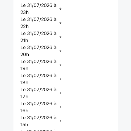
Le 31/07/2026 à
23h
Le 31/07/2026 à
22h
Le 31/07/2026 à
21h
Le 31/07/2026 à
20h
Le 31/07/2026 à
19h
Le 31/07/2026 à
18h
Le 31/07/2026 à
17h
Le 31/07/2026 à
16h
Le 31/07/2026 à
15h