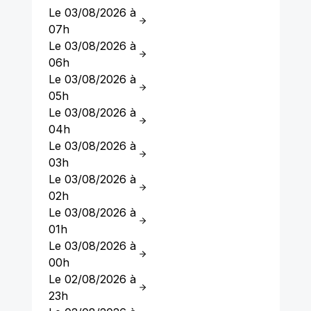
Le 03/08/2026 à
07h
Le 03/08/2026 à
06h
Le 03/08/2026 à
05h
Le 03/08/2026 à
04h
Le 03/08/2026 à
03h
Le 03/08/2026 à
02h
Le 03/08/2026 à
01h
Le 03/08/2026 à
00h
Le 02/08/2026 à
23h