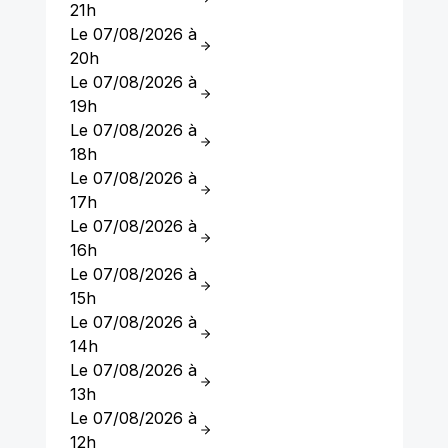
21h
Le 07/08/2026 à
20h
Le 07/08/2026 à
19h
Le 07/08/2026 à
18h
Le 07/08/2026 à
17h
Le 07/08/2026 à
16h
Le 07/08/2026 à
15h
Le 07/08/2026 à
14h
Le 07/08/2026 à
13h
Le 07/08/2026 à
12h