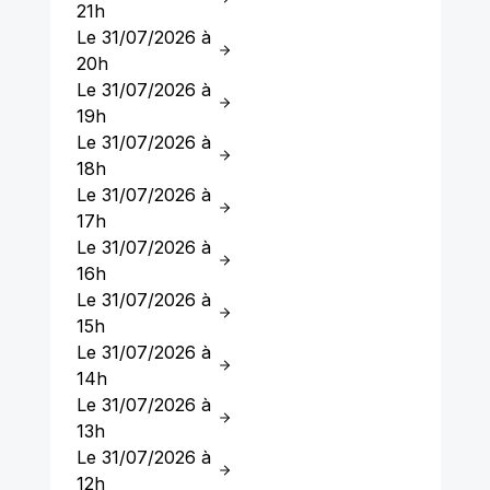
21h
Le 31/07/2026 à
20h
Le 31/07/2026 à
19h
Le 31/07/2026 à
18h
Le 31/07/2026 à
17h
Le 31/07/2026 à
16h
Le 31/07/2026 à
15h
Le 31/07/2026 à
14h
Le 31/07/2026 à
13h
Le 31/07/2026 à
12h