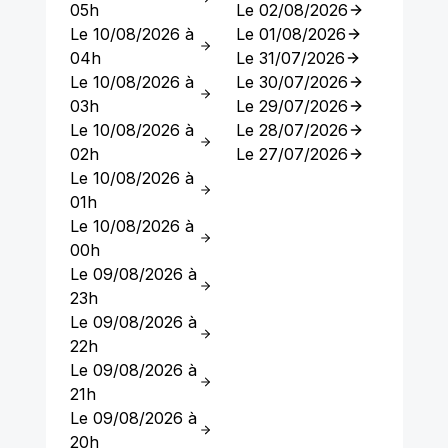
05h
Le 02/08/2026
Le 10/08/2026 à
Le 01/08/2026
04h
Le 31/07/2026
Le 10/08/2026 à
Le 30/07/2026
03h
Le 29/07/2026
Le 10/08/2026 à
Le 28/07/2026
02h
Le 27/07/2026
Le 10/08/2026 à
01h
Le 10/08/2026 à
00h
Le 09/08/2026 à
23h
Le 09/08/2026 à
22h
Le 09/08/2026 à
21h
Le 09/08/2026 à
20h