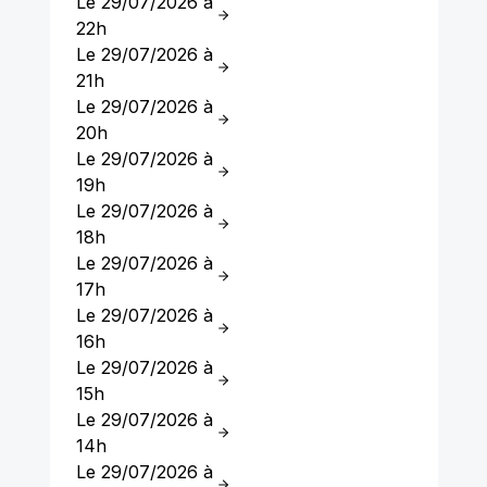
Le 29/07/2026 à
22h
Le 29/07/2026 à
21h
Le 29/07/2026 à
20h
Le 29/07/2026 à
19h
Le 29/07/2026 à
18h
Le 29/07/2026 à
17h
Le 29/07/2026 à
16h
Le 29/07/2026 à
15h
Le 29/07/2026 à
14h
Le 29/07/2026 à