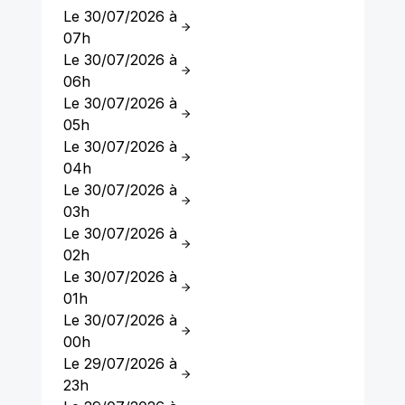
Le 30/07/2026 à
07h
Le 30/07/2026 à
06h
Le 30/07/2026 à
05h
Le 30/07/2026 à
04h
Le 30/07/2026 à
03h
Le 30/07/2026 à
02h
Le 30/07/2026 à
01h
Le 30/07/2026 à
00h
Le 29/07/2026 à
23h