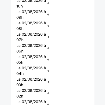
Le 02/08/2026 à
10h
Le 02/08/2026 à
09h
Le 02/08/2026 à
08h
Le 02/08/2026 à
07h
Le 02/08/2026 à
06h
Le 02/08/2026 à
05h
Le 02/08/2026 à
04h
Le 02/08/2026 à
03h
Le 02/08/2026 à
02h
Le 02/08/2026 à