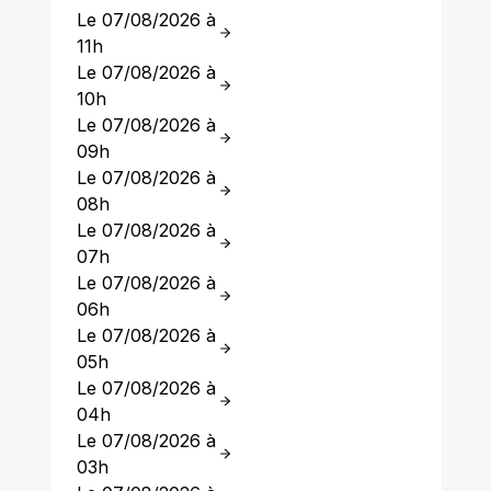
Le 07/08/2026 à
11h
Le 07/08/2026 à
10h
Le 07/08/2026 à
09h
Le 07/08/2026 à
08h
Le 07/08/2026 à
07h
Le 07/08/2026 à
06h
Le 07/08/2026 à
05h
Le 07/08/2026 à
04h
Le 07/08/2026 à
03h