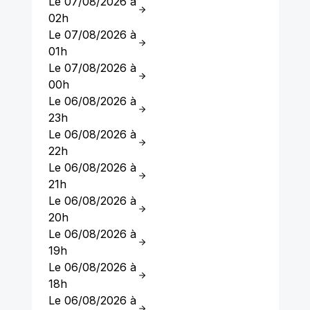
Le 07/08/2026 à
02h
Le 07/08/2026 à
01h
Le 07/08/2026 à
00h
Le 06/08/2026 à
23h
Le 06/08/2026 à
22h
Le 06/08/2026 à
21h
Le 06/08/2026 à
20h
Le 06/08/2026 à
19h
Le 06/08/2026 à
18h
Le 06/08/2026 à