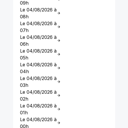
09h
Le 04/08/2026 à
08h
Le 04/08/2026 à
07h
Le 04/08/2026 à
06h
Le 04/08/2026 à
05h
Le 04/08/2026 à
04h
Le 04/08/2026 à
03h
Le 04/08/2026 à
02h
Le 04/08/2026 à
01h
Le 04/08/2026 à
00h