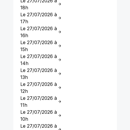
Le 27/07/2026 à
18h
Le 27/07/2026 à
17h
Le 27/07/2026 à
16h
Le 27/07/2026 à
15h
Le 27/07/2026 à
14h
Le 27/07/2026 à
13h
Le 27/07/2026 à
12h
Le 27/07/2026 à
11h
Le 27/07/2026 à
10h
Le 27/07/2026 à