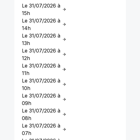
Le 31/07/2026 à
15h
Le 31/07/2026 à
14h
Le 31/07/2026 à
13h
Le 31/07/2026 à
12h
Le 31/07/2026 à
11h
Le 31/07/2026 à
10h
Le 31/07/2026 à
09h
Le 31/07/2026 à
08h
Le 31/07/2026 à
07h