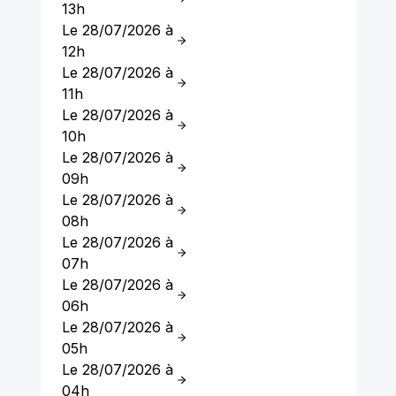
13h
Le 28/07/2026 à
12h
Le 28/07/2026 à
11h
Le 28/07/2026 à
10h
Le 28/07/2026 à
09h
Le 28/07/2026 à
08h
Le 28/07/2026 à
07h
Le 28/07/2026 à
06h
Le 28/07/2026 à
05h
Le 28/07/2026 à
04h