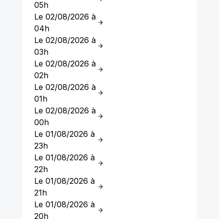
05h
Le 02/08/2026 à
04h
Le 02/08/2026 à
03h
Le 02/08/2026 à
02h
Le 02/08/2026 à
01h
Le 02/08/2026 à
00h
Le 01/08/2026 à
23h
Le 01/08/2026 à
22h
Le 01/08/2026 à
21h
Le 01/08/2026 à
20h