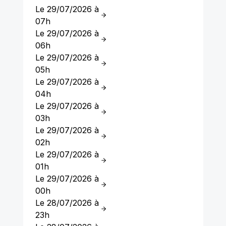
Le 29/07/2026 à
07h
Le 29/07/2026 à
06h
Le 29/07/2026 à
05h
Le 29/07/2026 à
04h
Le 29/07/2026 à
03h
Le 29/07/2026 à
02h
Le 29/07/2026 à
01h
Le 29/07/2026 à
00h
Le 28/07/2026 à
23h