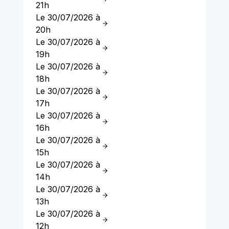
21h
Le 30/07/2026 à
20h
Le 30/07/2026 à
19h
Le 30/07/2026 à
18h
Le 30/07/2026 à
17h
Le 30/07/2026 à
16h
Le 30/07/2026 à
15h
Le 30/07/2026 à
14h
Le 30/07/2026 à
13h
Le 30/07/2026 à
12h