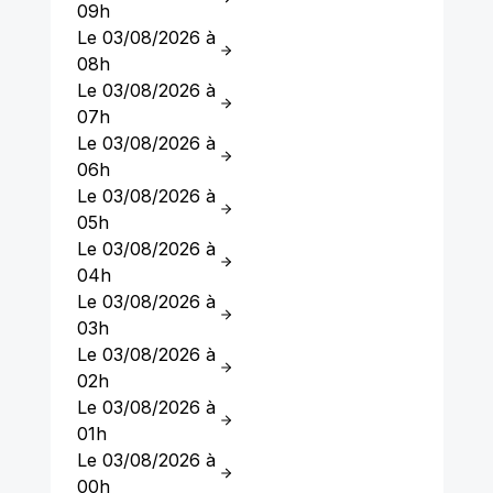
09h
Le 03/08/2026 à
08h
Le 03/08/2026 à
07h
Le 03/08/2026 à
06h
Le 03/08/2026 à
05h
Le 03/08/2026 à
04h
Le 03/08/2026 à
03h
Le 03/08/2026 à
02h
Le 03/08/2026 à
01h
Le 03/08/2026 à
00h