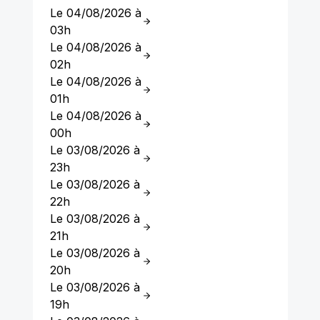
Le 04/08/2026 à
03h
Le 04/08/2026 à
02h
Le 04/08/2026 à
01h
Le 04/08/2026 à
00h
Le 03/08/2026 à
23h
Le 03/08/2026 à
22h
Le 03/08/2026 à
21h
Le 03/08/2026 à
20h
Le 03/08/2026 à
19h