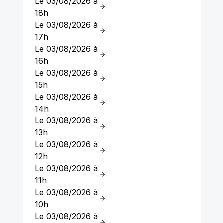
Le 03/08/2026 à
18h
Le 03/08/2026 à
17h
Le 03/08/2026 à
16h
Le 03/08/2026 à
15h
Le 03/08/2026 à
14h
Le 03/08/2026 à
13h
Le 03/08/2026 à
12h
Le 03/08/2026 à
11h
Le 03/08/2026 à
10h
Le 03/08/2026 à