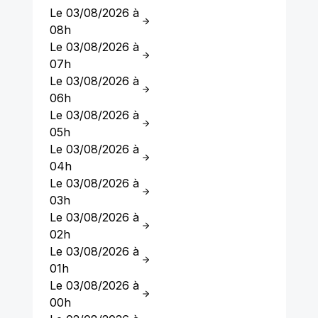
Le 03/08/2026 à
08h
Le 03/08/2026 à
07h
Le 03/08/2026 à
06h
Le 03/08/2026 à
05h
Le 03/08/2026 à
04h
Le 03/08/2026 à
03h
Le 03/08/2026 à
02h
Le 03/08/2026 à
01h
Le 03/08/2026 à
00h