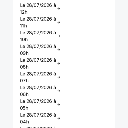
Le 28/07/2026 à
12h
Le 28/07/2026 à
11h
Le 28/07/2026 à
10h
Le 28/07/2026 à
09h
Le 28/07/2026 à
08h
Le 28/07/2026 à
07h
Le 28/07/2026 à
06h
Le 28/07/2026 à
05h
Le 28/07/2026 à
04h