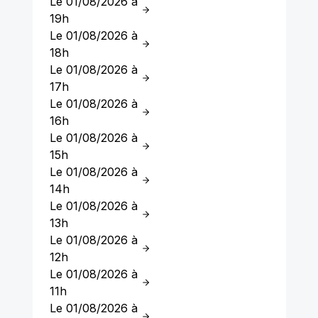
Le 01/08/2026 à
19h
Le 01/08/2026 à
18h
Le 01/08/2026 à
17h
Le 01/08/2026 à
16h
Le 01/08/2026 à
15h
Le 01/08/2026 à
14h
Le 01/08/2026 à
13h
Le 01/08/2026 à
12h
Le 01/08/2026 à
11h
Le 01/08/2026 à