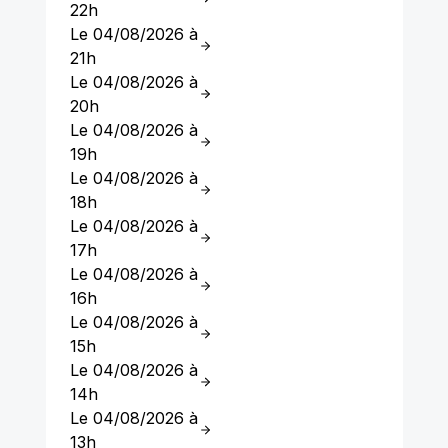
22h
Le 04/08/2026 à
21h
Le 04/08/2026 à
20h
Le 04/08/2026 à
19h
Le 04/08/2026 à
18h
Le 04/08/2026 à
17h
Le 04/08/2026 à
16h
Le 04/08/2026 à
15h
Le 04/08/2026 à
14h
Le 04/08/2026 à
13h