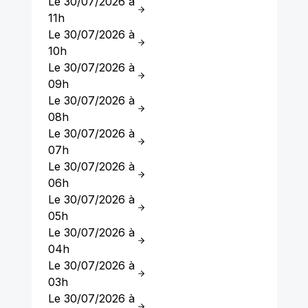
Le 30/07/2026 à
11h
Le 30/07/2026 à
10h
Le 30/07/2026 à
09h
Le 30/07/2026 à
08h
Le 30/07/2026 à
07h
Le 30/07/2026 à
06h
Le 30/07/2026 à
05h
Le 30/07/2026 à
04h
Le 30/07/2026 à
03h
Le 30/07/2026 à