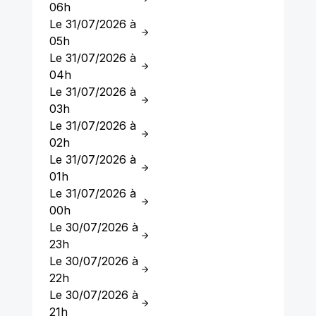
06h
Le 31/07/2026 à
05h
Le 31/07/2026 à
04h
Le 31/07/2026 à
03h
Le 31/07/2026 à
02h
Le 31/07/2026 à
01h
Le 31/07/2026 à
00h
Le 30/07/2026 à
23h
Le 30/07/2026 à
22h
Le 30/07/2026 à
21h