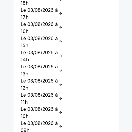
18h
Le 03/08/2026 à
17h
Le 03/08/2026 à
16h
Le 03/08/2026 à
15h
Le 03/08/2026 à
14h
Le 03/08/2026 à
13h
Le 03/08/2026 à
12h
Le 03/08/2026 à
11h
Le 03/08/2026 à
10h
Le 03/08/2026 à
09h