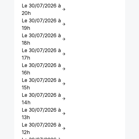
Le 30/07/2026 à
20h
Le 30/07/2026 à
19h
Le 30/07/2026 à
18h
Le 30/07/2026 à
17h
Le 30/07/2026 à
16h
Le 30/07/2026 à
15h
Le 30/07/2026 à
14h
Le 30/07/2026 à
13h
Le 30/07/2026 à
12h