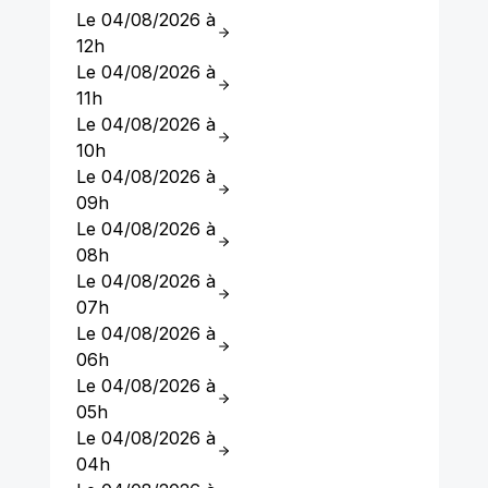
Le 04/08/2026 à
12h
Le 04/08/2026 à
11h
Le 04/08/2026 à
10h
Le 04/08/2026 à
09h
Le 04/08/2026 à
08h
Le 04/08/2026 à
07h
Le 04/08/2026 à
06h
Le 04/08/2026 à
05h
Le 04/08/2026 à
04h