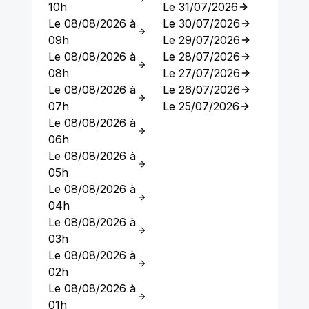
10h
Le 31/07/2026
Le 08/08/2026 à
Le 30/07/2026
09h
Le 29/07/2026
Le 08/08/2026 à
Le 28/07/2026
08h
Le 27/07/2026
Le 08/08/2026 à
Le 26/07/2026
07h
Le 25/07/2026
Le 08/08/2026 à
06h
Le 08/08/2026 à
05h
Le 08/08/2026 à
04h
Le 08/08/2026 à
03h
Le 08/08/2026 à
02h
Le 08/08/2026 à
01h