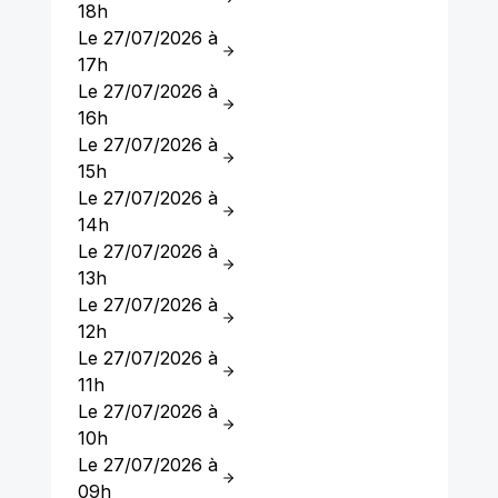
18h
Le 27/07/2026 à
17h
Le 27/07/2026 à
16h
Le 27/07/2026 à
15h
Le 27/07/2026 à
14h
Le 27/07/2026 à
13h
Le 27/07/2026 à
12h
Le 27/07/2026 à
11h
Le 27/07/2026 à
10h
Le 27/07/2026 à
09h