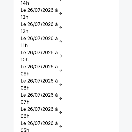
14h
Le 26/07/2026 à
13h
Le 26/07/2026 à
12h
Le 26/07/2026 à
11h
Le 26/07/2026 à
10h
Le 26/07/2026 à
09h
Le 26/07/2026 à
08h
Le 26/07/2026 à
07h
Le 26/07/2026 à
06h
Le 26/07/2026 à
05h