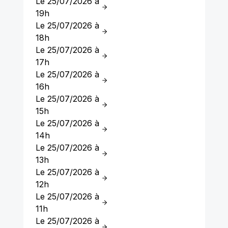
Le 25/07/2026 à
19h
Le 25/07/2026 à
18h
Le 25/07/2026 à
17h
Le 25/07/2026 à
16h
Le 25/07/2026 à
15h
Le 25/07/2026 à
14h
Le 25/07/2026 à
13h
Le 25/07/2026 à
12h
Le 25/07/2026 à
11h
Le 25/07/2026 à