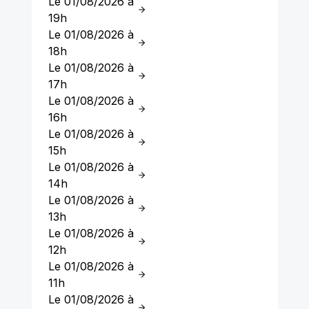
Le 01/08/2026 à
19h
Le 01/08/2026 à
18h
Le 01/08/2026 à
17h
Le 01/08/2026 à
16h
Le 01/08/2026 à
15h
Le 01/08/2026 à
14h
Le 01/08/2026 à
13h
Le 01/08/2026 à
12h
Le 01/08/2026 à
11h
Le 01/08/2026 à