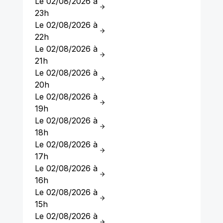
Le 02/08/2026 à
23h
Le 02/08/2026 à
22h
Le 02/08/2026 à
21h
Le 02/08/2026 à
20h
Le 02/08/2026 à
19h
Le 02/08/2026 à
18h
Le 02/08/2026 à
17h
Le 02/08/2026 à
16h
Le 02/08/2026 à
15h
Le 02/08/2026 à