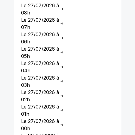
Le 27/07/2026 à
08h
Le 27/07/2026 à
07h
Le 27/07/2026 à
06h
Le 27/07/2026 à
05h
Le 27/07/2026 à
04h
Le 27/07/2026 à
03h
Le 27/07/2026 à
02h
Le 27/07/2026 à
01h
Le 27/07/2026 à
00h