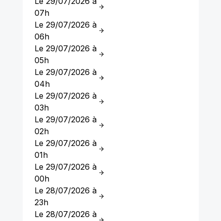
Le 29/07/2026 à
07h
Le 29/07/2026 à
06h
Le 29/07/2026 à
05h
Le 29/07/2026 à
04h
Le 29/07/2026 à
03h
Le 29/07/2026 à
02h
Le 29/07/2026 à
01h
Le 29/07/2026 à
00h
Le 28/07/2026 à
23h
Le 28/07/2026 à