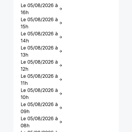
Le 05/08/2026 à
16h
Le 05/08/2026 à
15h
Le 05/08/2026 à
14h
Le 05/08/2026 à
13h
Le 05/08/2026 à
12h
Le 05/08/2026 à
11h
Le 05/08/2026 à
10h
Le 05/08/2026 à
09h
Le 05/08/2026 à
08h