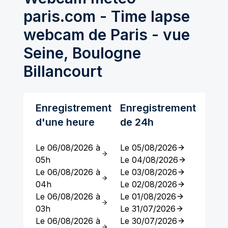
paris.com - Time lapse
webcam de Paris - vue
Seine, Boulogne
Billancourt
Enregistrement
Enregistrement
d'une heure
de 24h
Le 06/08/2026 à
Le 05/08/2026
05h
Le 04/08/2026
Le 06/08/2026 à
Le 03/08/2026
04h
Le 02/08/2026
Le 06/08/2026 à
Le 01/08/2026
03h
Le 31/07/2026
Le 06/08/2026 à
Le 30/07/2026