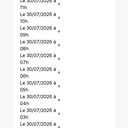
Le 30/07/2026 à
11h
Le 30/07/2026 à
10h
Le 30/07/2026 à
09h
Le 30/07/2026 à
08h
Le 30/07/2026 à
07h
Le 30/07/2026 à
06h
Le 30/07/2026 à
05h
Le 30/07/2026 à
04h
Le 30/07/2026 à
03h
Le 30/07/2026 à