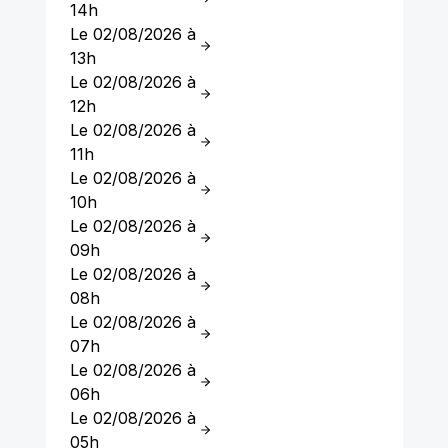
14h
Le 02/08/2026 à
13h
Le 02/08/2026 à
12h
Le 02/08/2026 à
11h
Le 02/08/2026 à
10h
Le 02/08/2026 à
09h
Le 02/08/2026 à
08h
Le 02/08/2026 à
07h
Le 02/08/2026 à
06h
Le 02/08/2026 à
05h