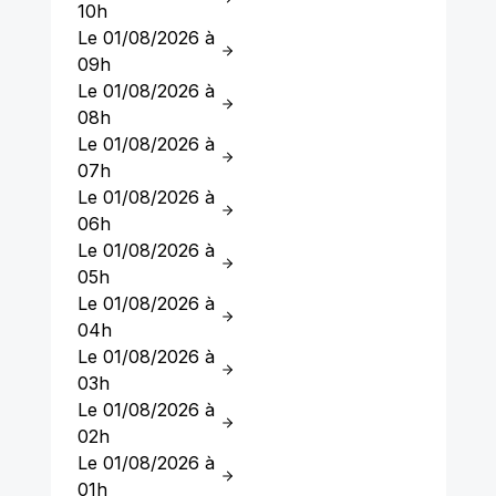
10h
Le 01/08/2026 à
09h
Le 01/08/2026 à
08h
Le 01/08/2026 à
07h
Le 01/08/2026 à
06h
Le 01/08/2026 à
05h
Le 01/08/2026 à
04h
Le 01/08/2026 à
03h
Le 01/08/2026 à
02h
Le 01/08/2026 à
01h