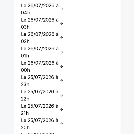
Le 26/07/2026 à
04h
Le 26/07/2026 à
03h
Le 26/07/2026 à
02h
Le 26/07/2026 à
01h
Le 26/07/2026 à
00h
Le 25/07/2026 à
23h
Le 25/07/2026 à
22h
Le 25/07/2026 à
21h
Le 25/07/2026 à
20h