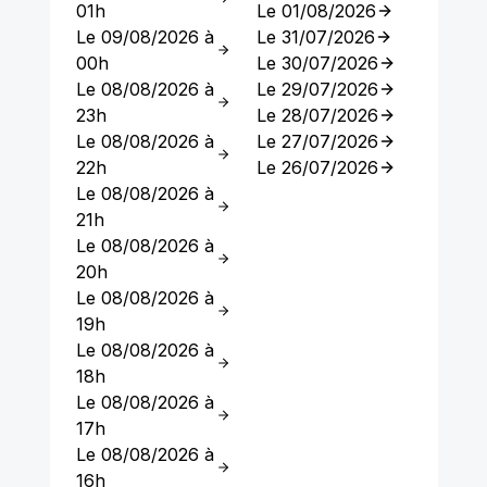
01h
Le 01/08/2026
Le 09/08/2026 à
Le 31/07/2026
00h
Le 30/07/2026
Le 08/08/2026 à
Le 29/07/2026
23h
Le 28/07/2026
Le 08/08/2026 à
Le 27/07/2026
22h
Le 26/07/2026
Le 08/08/2026 à
21h
Le 08/08/2026 à
20h
Le 08/08/2026 à
19h
Le 08/08/2026 à
18h
Le 08/08/2026 à
17h
Le 08/08/2026 à
16h