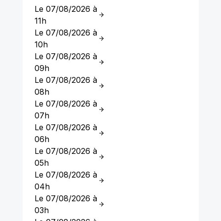
Le 07/08/2026 à
11h
Le 07/08/2026 à
10h
Le 07/08/2026 à
09h
Le 07/08/2026 à
08h
Le 07/08/2026 à
07h
Le 07/08/2026 à
06h
Le 07/08/2026 à
05h
Le 07/08/2026 à
04h
Le 07/08/2026 à
03h