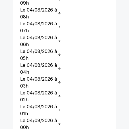
09h
Le 04/08/2026 à
08h
Le 04/08/2026 à
07h
Le 04/08/2026 à
06h
Le 04/08/2026 à
05h
Le 04/08/2026 à
04h
Le 04/08/2026 à
03h
Le 04/08/2026 à
02h
Le 04/08/2026 à
01h
Le 04/08/2026 à
00h