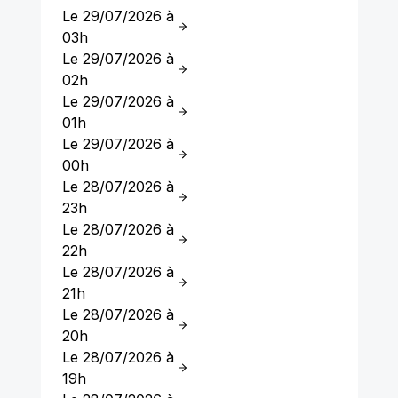
Le 29/07/2026 à
03h
Le 29/07/2026 à
02h
Le 29/07/2026 à
01h
Le 29/07/2026 à
00h
Le 28/07/2026 à
23h
Le 28/07/2026 à
22h
Le 28/07/2026 à
21h
Le 28/07/2026 à
20h
Le 28/07/2026 à
19h