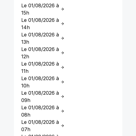
Le 01/08/2026 à
15h
Le 01/08/2026 à
14h
Le 01/08/2026 à
13h
Le 01/08/2026 à
12h
Le 01/08/2026 à
11h
Le 01/08/2026 à
10h
Le 01/08/2026 à
09h
Le 01/08/2026 à
08h
Le 01/08/2026 à
07h