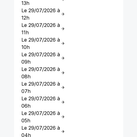
13h
Le 29/07/2026 à
12h
Le 29/07/2026 à
11h
Le 29/07/2026 à
10h
Le 29/07/2026 à
09h
Le 29/07/2026 à
08h
Le 29/07/2026 à
07h
Le 29/07/2026 à
06h
Le 29/07/2026 à
05h
Le 29/07/2026 à
04h