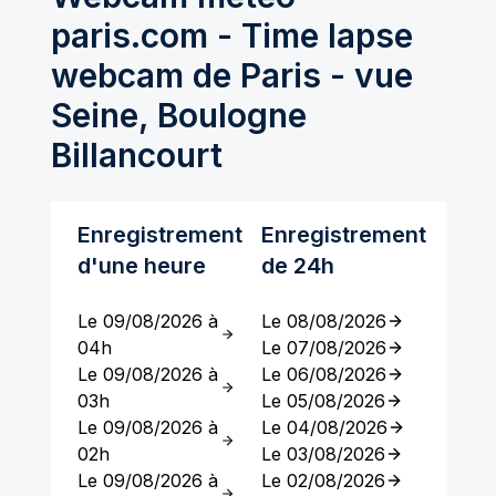
paris.com - Time lapse
webcam de Paris - vue
Seine, Boulogne
Billancourt
Enregistrement
Enregistrement
d'une heure
de 24h
Le 09/08/2026 à
Le 08/08/2026
04h
Le 07/08/2026
Le 09/08/2026 à
Le 06/08/2026
03h
Le 05/08/2026
Le 09/08/2026 à
Le 04/08/2026
02h
Le 03/08/2026
Le 09/08/2026 à
Le 02/08/2026