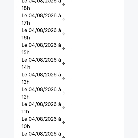
Le 04/08/2026 à
18h
Le 04/08/2026 à
17h
Le 04/08/2026 à
16h
Le 04/08/2026 à
15h
Le 04/08/2026 à
14h
Le 04/08/2026 à
13h
Le 04/08/2026 à
12h
Le 04/08/2026 à
11h
Le 04/08/2026 à
10h
Le 04/08/2026 à