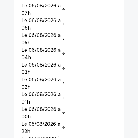
Le 06/08/2026 à
07h
Le 06/08/2026 à
06h
Le 06/08/2026 à
05h
Le 06/08/2026 à
04h
Le 06/08/2026 à
03h
Le 06/08/2026 à
02h
Le 06/08/2026 à
01h
Le 06/08/2026 à
00h
Le 05/08/2026 à
23h