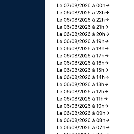
Le 07/08/2026 à 00h
Le 06/08/2026 à 23h
Le 06/08/2026 à 22h
Le 06/08/2026 à 21h
Le 06/08/2026 à 20h
Le 06/08/2026 à 19h
Le 06/08/2026 à 18h
Le 06/08/2026 à 17h
Le 06/08/2026 à 16h
Le 06/08/2026 à 15h
Le 06/08/2026 à 14h
Le 06/08/2026 à 13h
Le 06/08/2026 à 12h
Le 06/08/2026 à 11h
Le 06/08/2026 à 10h
Le 06/08/2026 à 09h
Le 06/08/2026 à 08h
Le 06/08/2026 à 07h