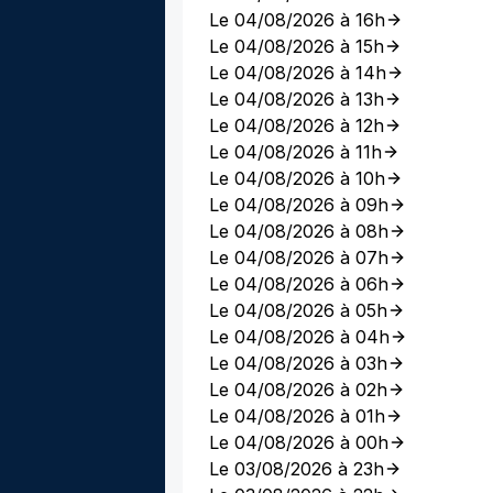
Le 04/08/2026 à 16h
Le 04/08/2026 à 15h
Le 04/08/2026 à 14h
Le 04/08/2026 à 13h
Le 04/08/2026 à 12h
Le 04/08/2026 à 11h
Le 04/08/2026 à 10h
Le 04/08/2026 à 09h
Le 04/08/2026 à 08h
Le 04/08/2026 à 07h
Le 04/08/2026 à 06h
Le 04/08/2026 à 05h
Le 04/08/2026 à 04h
Le 04/08/2026 à 03h
Le 04/08/2026 à 02h
Le 04/08/2026 à 01h
Le 04/08/2026 à 00h
Le 03/08/2026 à 23h