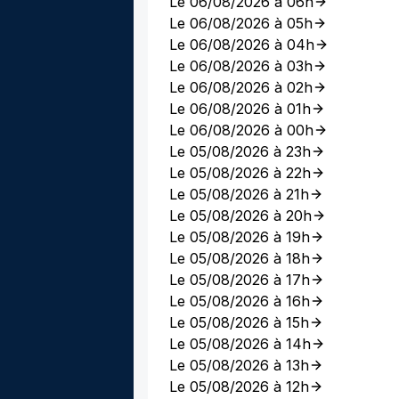
Le 06/08/2026 à 06h
Le 06/08/2026 à 05h
Le 06/08/2026 à 04h
Le 06/08/2026 à 03h
Le 06/08/2026 à 02h
Le 06/08/2026 à 01h
Le 06/08/2026 à 00h
Le 05/08/2026 à 23h
Le 05/08/2026 à 22h
Le 05/08/2026 à 21h
Le 05/08/2026 à 20h
Le 05/08/2026 à 19h
Le 05/08/2026 à 18h
Le 05/08/2026 à 17h
Le 05/08/2026 à 16h
Le 05/08/2026 à 15h
Le 05/08/2026 à 14h
Le 05/08/2026 à 13h
Le 05/08/2026 à 12h