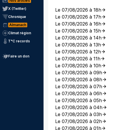
Nos articles
X (Twitter)
Le 07/08/2026 à 18h
Le 07/08/2026 à 17h
Chronique
Le 07/08/2026 à 16h
Almanach
Le 07/08/2026 à 15h
Climat région
Le 07/08/2026 à 14h
T°C records
Le 07/08/2026 à 13h
Le 07/08/2026 à 12h
Faire un don
Le 07/08/2026 à 11h
Le 07/08/2026 à 10h
Le 07/08/2026 à 09h
Le 07/08/2026 à 08h
Le 07/08/2026 à 07h
Le 07/08/2026 à 06h
Le 07/08/2026 à 05h
Le 07/08/2026 à 04h
Le 07/08/2026 à 03h
Le 07/08/2026 à 02h
Le 07/08/2026 à 01h