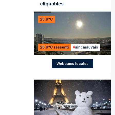
cliquables
25.9°C
25.9°C ressenti
air : mauvais
Webcams locales