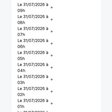
Le 31/07/2026 à
09h
Le 31/07/2026 à
08h
Le 31/07/2026 à
07h
Le 31/07/2026 à
06h
Le 31/07/2026 à
05h
Le 31/07/2026 à
04h
Le 31/07/2026 à
03h
Le 31/07/2026 à
02h
Le 31/07/2026 à
01h