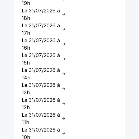
19h
Le 31/07/2026 à
18h
Le 31/07/2026 à
17h
Le 31/07/2026 à
16h
Le 31/07/2026 à
15h
Le 31/07/2026 à
14h
Le 31/07/2026 à
13h
Le 31/07/2026 à
12h
Le 31/07/2026 à
11h
Le 31/07/2026 à
10h