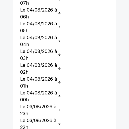
07h
Le 04/08/2026 à
06h
Le 04/08/2026 à
05h
Le 04/08/2026 à
04h
Le 04/08/2026 à
03h
Le 04/08/2026 à
02h
Le 04/08/2026 à
01h
Le 04/08/2026 à
00h
Le 03/08/2026 à
23h
Le 03/08/2026 à
22h