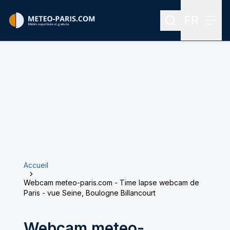
FR
Rechercher
Menu
Menu des
Accueil
Webcam meteo-paris.com - Time lapse webcam de
Paris - vue Seine, Boulogne Billancourt
Webcam meteo-