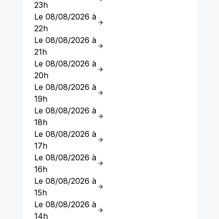
23h
Le 08/08/2026 à
22h
Le 08/08/2026 à
21h
Le 08/08/2026 à
20h
Le 08/08/2026 à
19h
Le 08/08/2026 à
18h
Le 08/08/2026 à
17h
Le 08/08/2026 à
16h
Le 08/08/2026 à
15h
Le 08/08/2026 à
14h