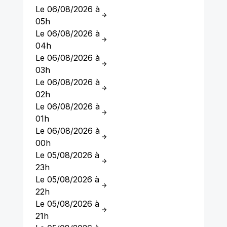
Le 06/08/2026 à
05h
Le 06/08/2026 à
04h
Le 06/08/2026 à
03h
Le 06/08/2026 à
02h
Le 06/08/2026 à
01h
Le 06/08/2026 à
00h
Le 05/08/2026 à
23h
Le 05/08/2026 à
22h
Le 05/08/2026 à
21h