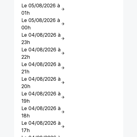
Le 05/08/2026 à
01h
Le 05/08/2026 à
00h
Le 04/08/2026 à
23h
Le 04/08/2026 à
22h
Le 04/08/2026 à
21h
Le 04/08/2026 à
20h
Le 04/08/2026 à
19h
Le 04/08/2026 à
18h
Le 04/08/2026 à
17h