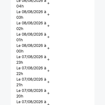
Le 08/08/2026 à
04h
Le 08/08/2026 à
03h
Le 08/08/2026 à
02h
Le 08/08/2026 à
01h
Le 08/08/2026 à
00h
Le 07/08/2026 à
23h
Le 07/08/2026 à
22h
Le 07/08/2026 à
21h
Le 07/08/2026 à
20h
Le 07/08/2026 à