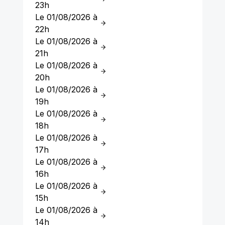
23h
Le 01/08/2026 à
22h
Le 01/08/2026 à
21h
Le 01/08/2026 à
20h
Le 01/08/2026 à
19h
Le 01/08/2026 à
18h
Le 01/08/2026 à
17h
Le 01/08/2026 à
16h
Le 01/08/2026 à
15h
Le 01/08/2026 à
14h