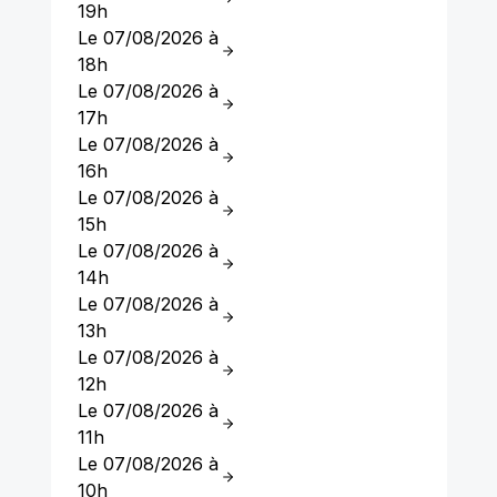
19h
Le 07/08/2026 à
18h
Le 07/08/2026 à
17h
Le 07/08/2026 à
16h
Le 07/08/2026 à
15h
Le 07/08/2026 à
14h
Le 07/08/2026 à
13h
Le 07/08/2026 à
12h
Le 07/08/2026 à
11h
Le 07/08/2026 à
10h