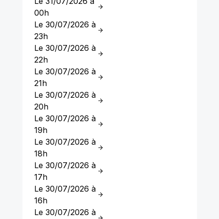
Le 31/07/2026 à
00h
Le 30/07/2026 à
23h
Le 30/07/2026 à
22h
Le 30/07/2026 à
21h
Le 30/07/2026 à
20h
Le 30/07/2026 à
19h
Le 30/07/2026 à
18h
Le 30/07/2026 à
17h
Le 30/07/2026 à
16h
Le 30/07/2026 à