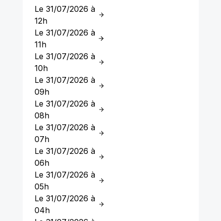
Le 31/07/2026 à
12h
Le 31/07/2026 à
11h
Le 31/07/2026 à
10h
Le 31/07/2026 à
09h
Le 31/07/2026 à
08h
Le 31/07/2026 à
07h
Le 31/07/2026 à
06h
Le 31/07/2026 à
05h
Le 31/07/2026 à
04h