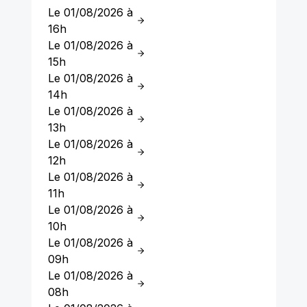
Le 01/08/2026 à
16h
Le 01/08/2026 à
15h
Le 01/08/2026 à
14h
Le 01/08/2026 à
13h
Le 01/08/2026 à
12h
Le 01/08/2026 à
11h
Le 01/08/2026 à
10h
Le 01/08/2026 à
09h
Le 01/08/2026 à
08h