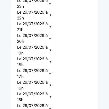
Le 29/07/2026 à
23h
Le 29/07/2026 à
22h
Le 29/07/2026 à
21h
Le 29/07/2026 à
20h
Le 29/07/2026 à
19h
Le 29/07/2026 à
18h
Le 29/07/2026 à
17h
Le 29/07/2026 à
16h
Le 29/07/2026 à
15h
Le 29/07/2026 à