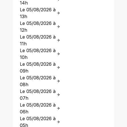
14h
Le 05/08/2026 à
13h
Le 05/08/2026 à
12h
Le 05/08/2026 à
11h
Le 05/08/2026 à
10h
Le 05/08/2026 à
09h
Le 05/08/2026 à
08h
Le 05/08/2026 à
07h
Le 05/08/2026 à
06h
Le 05/08/2026 à
05h