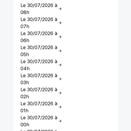
Le 30/07/2026 à
08h
Le 30/07/2026 à
07h
Le 30/07/2026 à
06h
Le 30/07/2026 à
05h
Le 30/07/2026 à
04h
Le 30/07/2026 à
03h
Le 30/07/2026 à
02h
Le 30/07/2026 à
01h
Le 30/07/2026 à
00h