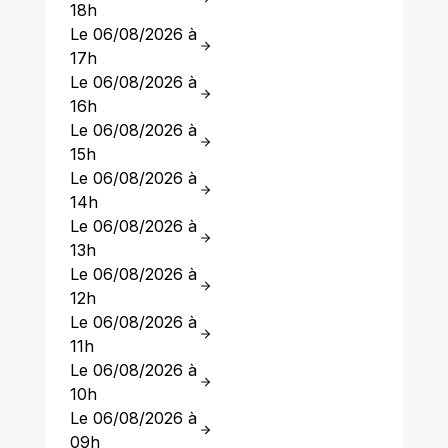
18h
Le 06/08/2026 à
17h
Le 06/08/2026 à
16h
Le 06/08/2026 à
15h
Le 06/08/2026 à
14h
Le 06/08/2026 à
13h
Le 06/08/2026 à
12h
Le 06/08/2026 à
11h
Le 06/08/2026 à
10h
Le 06/08/2026 à
09h