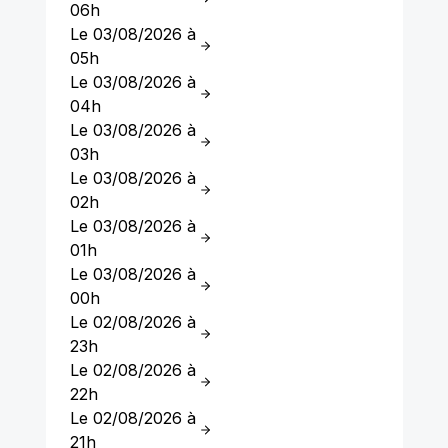
06h
Le 03/08/2026 à
05h
Le 03/08/2026 à
04h
Le 03/08/2026 à
03h
Le 03/08/2026 à
02h
Le 03/08/2026 à
01h
Le 03/08/2026 à
00h
Le 02/08/2026 à
23h
Le 02/08/2026 à
22h
Le 02/08/2026 à
21h