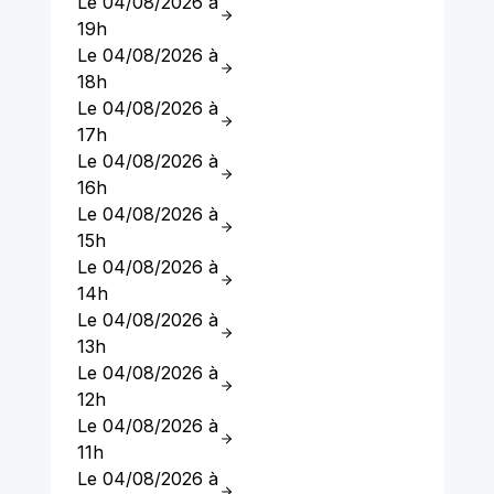
Le 04/08/2026 à
19h
Le 04/08/2026 à
18h
Le 04/08/2026 à
17h
Le 04/08/2026 à
16h
Le 04/08/2026 à
15h
Le 04/08/2026 à
14h
Le 04/08/2026 à
13h
Le 04/08/2026 à
12h
Le 04/08/2026 à
11h
Le 04/08/2026 à