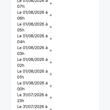
Le 01/08/2026 à
07h
Le 01/08/2026 à
06h
Le 01/08/2026 à
05h
Le 01/08/2026 à
04h
Le 01/08/2026 à
03h
Le 01/08/2026 à
02h
Le 01/08/2026 à
01h
Le 01/08/2026 à
00h
Le 31/07/2026 à
23h
Le 31/07/2026 à