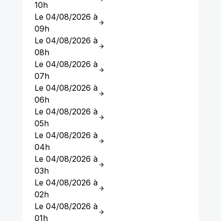
10h
Le 04/08/2026 à
09h
Le 04/08/2026 à
08h
Le 04/08/2026 à
07h
Le 04/08/2026 à
06h
Le 04/08/2026 à
05h
Le 04/08/2026 à
04h
Le 04/08/2026 à
03h
Le 04/08/2026 à
02h
Le 04/08/2026 à
01h