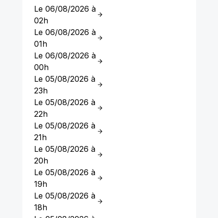
Le 06/08/2026 à
02h
Le 06/08/2026 à
01h
Le 06/08/2026 à
00h
Le 05/08/2026 à
23h
Le 05/08/2026 à
22h
Le 05/08/2026 à
21h
Le 05/08/2026 à
20h
Le 05/08/2026 à
19h
Le 05/08/2026 à
18h