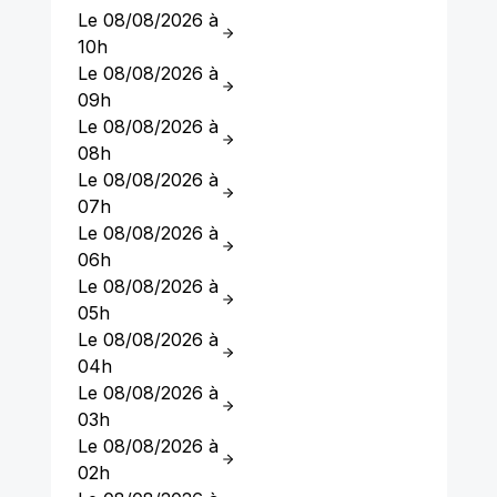
Le 08/08/2026 à
10h
Le 08/08/2026 à
09h
Le 08/08/2026 à
08h
Le 08/08/2026 à
07h
Le 08/08/2026 à
06h
Le 08/08/2026 à
05h
Le 08/08/2026 à
04h
Le 08/08/2026 à
03h
Le 08/08/2026 à
02h