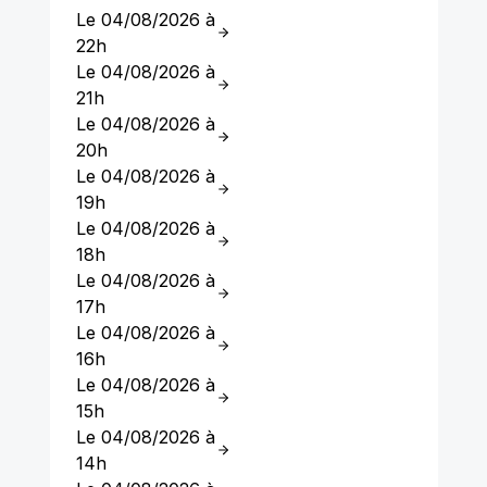
Le 04/08/2026 à
22h
Le 04/08/2026 à
21h
Le 04/08/2026 à
20h
Le 04/08/2026 à
19h
Le 04/08/2026 à
18h
Le 04/08/2026 à
17h
Le 04/08/2026 à
16h
Le 04/08/2026 à
15h
Le 04/08/2026 à
14h