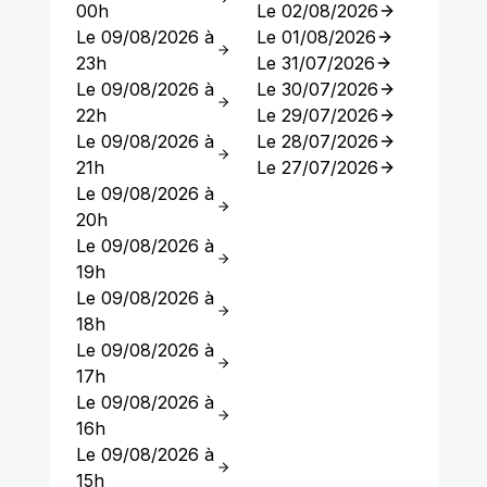
00h
Le 02/08/2026
Le 09/08/2026 à
Le 01/08/2026
23h
Le 31/07/2026
Le 09/08/2026 à
Le 30/07/2026
22h
Le 29/07/2026
Le 09/08/2026 à
Le 28/07/2026
21h
Le 27/07/2026
Le 09/08/2026 à
20h
Le 09/08/2026 à
19h
Le 09/08/2026 à
18h
Le 09/08/2026 à
17h
Le 09/08/2026 à
16h
Le 09/08/2026 à
15h