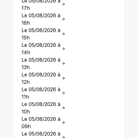
Le 05/08/2026 à
17h
Le 05/08/2026 à
16h
Le 05/08/2026 à
15h
Le 05/08/2026 à
14h
Le 05/08/2026 à
13h
Le 05/08/2026 à
12h
Le 05/08/2026 à
11h
Le 05/08/2026 à
10h
Le 05/08/2026 à
09h
Le 05/08/2026 à