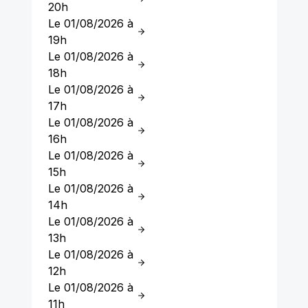
20h
Le 01/08/2026 à
19h
Le 01/08/2026 à
18h
Le 01/08/2026 à
17h
Le 01/08/2026 à
16h
Le 01/08/2026 à
15h
Le 01/08/2026 à
14h
Le 01/08/2026 à
13h
Le 01/08/2026 à
12h
Le 01/08/2026 à
11h