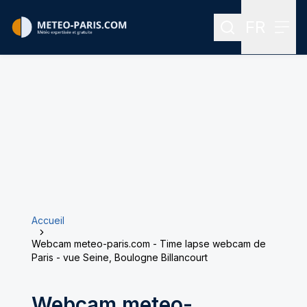
FR
Rechercher
Menu
Menu des
Accueil
Webcam meteo-paris.com - Time lapse webcam de
Paris - vue Seine, Boulogne Billancourt
Webcam meteo-