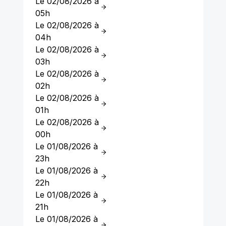
Le 02/08/2026 à
05h
Le 02/08/2026 à
04h
Le 02/08/2026 à
03h
Le 02/08/2026 à
02h
Le 02/08/2026 à
01h
Le 02/08/2026 à
00h
Le 01/08/2026 à
23h
Le 01/08/2026 à
22h
Le 01/08/2026 à
21h
Le 01/08/2026 à