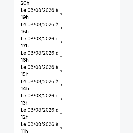
20h
Le 08/08/2026 à
19h
Le 08/08/2026 à
18h
Le 08/08/2026 à
17h
Le 08/08/2026 à
16h
Le 08/08/2026 à
15h
Le 08/08/2026 à
14h
Le 08/08/2026 à
13h
Le 08/08/2026 à
12h
Le 08/08/2026 à
11h