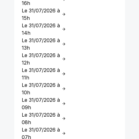
16h
Le 31/07/2026 à
15h
Le 31/07/2026 à
14h
Le 31/07/2026 à
13h
Le 31/07/2026 à
12h
Le 31/07/2026 à
11h
Le 31/07/2026 à
10h
Le 31/07/2026 à
09h
Le 31/07/2026 à
08h
Le 31/07/2026 à
07h