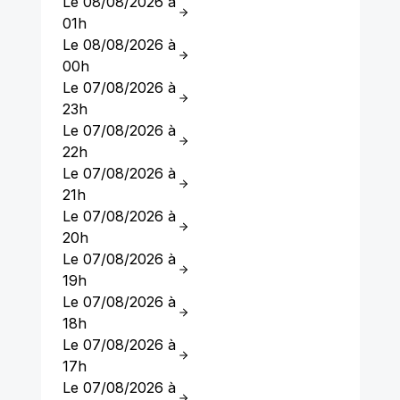
Le 08/08/2026 à
01h
Le 08/08/2026 à
00h
Le 07/08/2026 à
23h
Le 07/08/2026 à
22h
Le 07/08/2026 à
21h
Le 07/08/2026 à
20h
Le 07/08/2026 à
19h
Le 07/08/2026 à
18h
Le 07/08/2026 à
17h
Le 07/08/2026 à