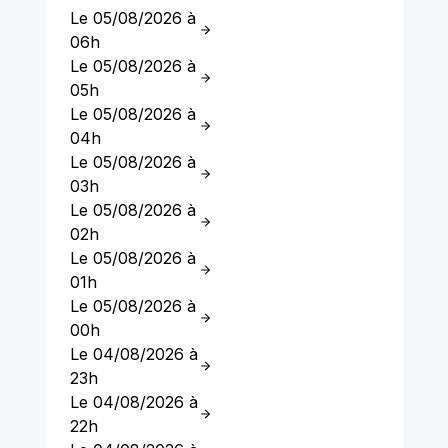
Le 05/08/2026 à
06h
Le 05/08/2026 à
05h
Le 05/08/2026 à
04h
Le 05/08/2026 à
03h
Le 05/08/2026 à
02h
Le 05/08/2026 à
01h
Le 05/08/2026 à
00h
Le 04/08/2026 à
23h
Le 04/08/2026 à
22h