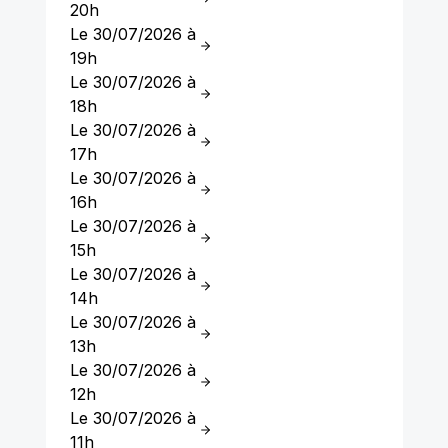
20h
Le 30/07/2026 à
19h
Le 30/07/2026 à
18h
Le 30/07/2026 à
17h
Le 30/07/2026 à
16h
Le 30/07/2026 à
15h
Le 30/07/2026 à
14h
Le 30/07/2026 à
13h
Le 30/07/2026 à
12h
Le 30/07/2026 à
11h