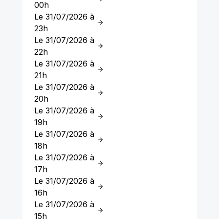
00h
Le 31/07/2026 à
23h
Le 31/07/2026 à
22h
Le 31/07/2026 à
21h
Le 31/07/2026 à
20h
Le 31/07/2026 à
19h
Le 31/07/2026 à
18h
Le 31/07/2026 à
17h
Le 31/07/2026 à
16h
Le 31/07/2026 à
15h