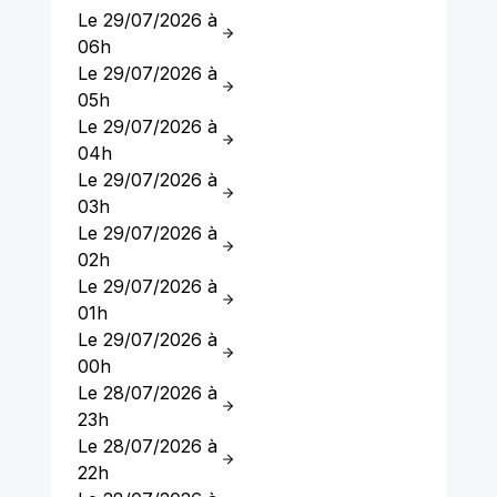
Le 29/07/2026 à
06h
Le 29/07/2026 à
05h
Le 29/07/2026 à
04h
Le 29/07/2026 à
03h
Le 29/07/2026 à
02h
Le 29/07/2026 à
01h
Le 29/07/2026 à
00h
Le 28/07/2026 à
23h
Le 28/07/2026 à
22h