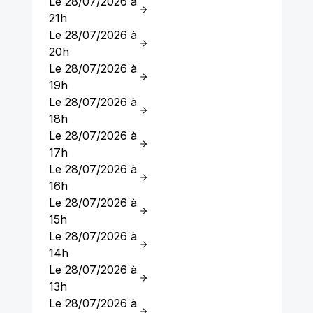
Le 28/07/2026 à
21h
Le 28/07/2026 à
20h
Le 28/07/2026 à
19h
Le 28/07/2026 à
18h
Le 28/07/2026 à
17h
Le 28/07/2026 à
16h
Le 28/07/2026 à
15h
Le 28/07/2026 à
14h
Le 28/07/2026 à
13h
Le 28/07/2026 à