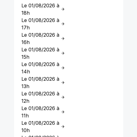
Le 01/08/2026 à
18h
Le 01/08/2026 à
17h
Le 01/08/2026 à
16h
Le 01/08/2026 à
15h
Le 01/08/2026 à
14h
Le 01/08/2026 à
13h
Le 01/08/2026 à
12h
Le 01/08/2026 à
11h
Le 01/08/2026 à
10h