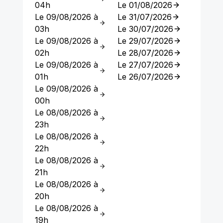
04h
Le 01/08/2026
Le 09/08/2026 à
Le 31/07/2026
03h
Le 30/07/2026
Le 09/08/2026 à
Le 29/07/2026
02h
Le 28/07/2026
Le 09/08/2026 à
Le 27/07/2026
01h
Le 26/07/2026
Le 09/08/2026 à
00h
Le 08/08/2026 à
23h
Le 08/08/2026 à
22h
Le 08/08/2026 à
21h
Le 08/08/2026 à
20h
Le 08/08/2026 à
19h