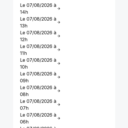
Le 07/08/2026 à
14h
Le 07/08/2026 à
13h
Le 07/08/2026 à
12h
Le 07/08/2026 à
11h
Le 07/08/2026 à
10h
Le 07/08/2026 à
09h
Le 07/08/2026 à
08h
Le 07/08/2026 à
07h
Le 07/08/2026 à
06h