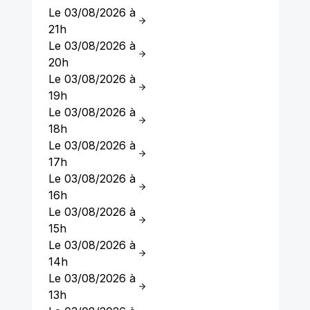
Le 03/08/2026 à
21h
Le 03/08/2026 à
20h
Le 03/08/2026 à
19h
Le 03/08/2026 à
18h
Le 03/08/2026 à
17h
Le 03/08/2026 à
16h
Le 03/08/2026 à
15h
Le 03/08/2026 à
14h
Le 03/08/2026 à
13h