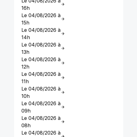
Le 04/08/2026 à
16h
Le 04/08/2026 à
15h
Le 04/08/2026 à
14h
Le 04/08/2026 à
13h
Le 04/08/2026 à
12h
Le 04/08/2026 à
11h
Le 04/08/2026 à
10h
Le 04/08/2026 à
09h
Le 04/08/2026 à
08h
Le 04/08/2026 à