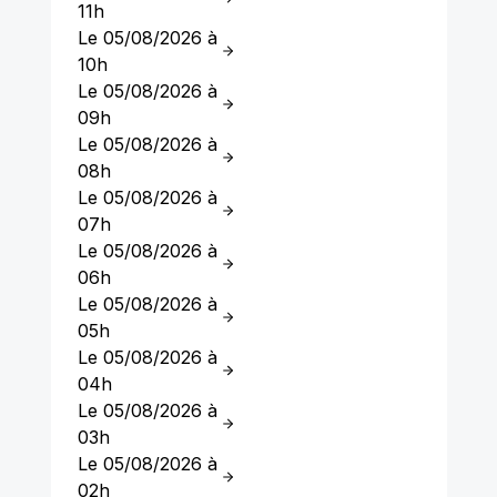
11h
Le 05/08/2026 à
10h
Le 05/08/2026 à
09h
Le 05/08/2026 à
08h
Le 05/08/2026 à
07h
Le 05/08/2026 à
06h
Le 05/08/2026 à
05h
Le 05/08/2026 à
04h
Le 05/08/2026 à
03h
Le 05/08/2026 à
02h