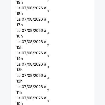
19h
Le 07/08/2026 à
18h
Le 07/08/2026 à
17h
Le 07/08/2026 à
16h
Le 07/08/2026 à
15h
Le 07/08/2026 à
14h
Le 07/08/2026 à
13h
Le 07/08/2026 à
12h
Le 07/08/2026 à
11h
Le 07/08/2026 à
10h