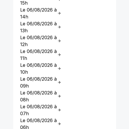
15h
Le 06/08/2026 à
14h
Le 06/08/2026 à
13h
Le 06/08/2026 à
12h
Le 06/08/2026 à
11h
Le 06/08/2026 à
10h
Le 06/08/2026 à
09h
Le 06/08/2026 à
08h
Le 06/08/2026 à
07h
Le 06/08/2026 à
06h