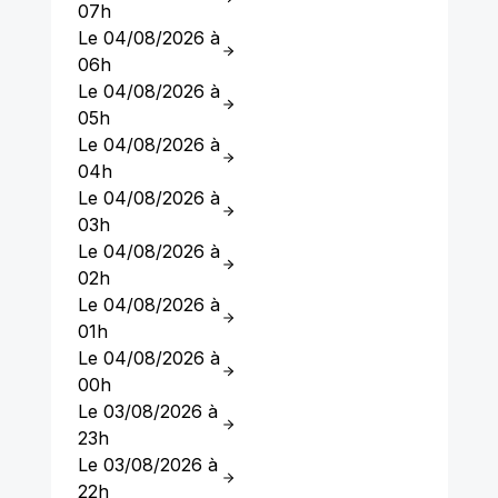
07h
Le 04/08/2026 à
06h
Le 04/08/2026 à
05h
Le 04/08/2026 à
04h
Le 04/08/2026 à
03h
Le 04/08/2026 à
02h
Le 04/08/2026 à
01h
Le 04/08/2026 à
00h
Le 03/08/2026 à
23h
Le 03/08/2026 à
22h