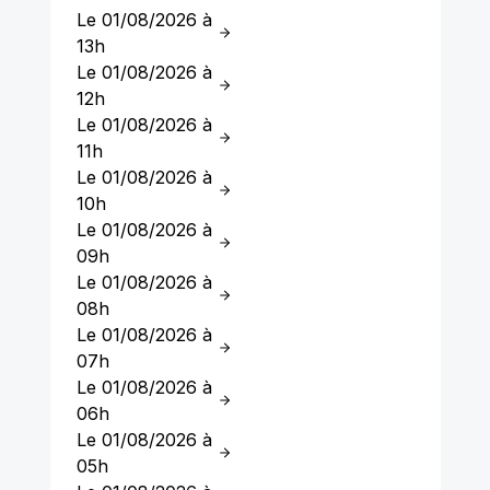
Le 01/08/2026 à
13h
Le 01/08/2026 à
12h
Le 01/08/2026 à
11h
Le 01/08/2026 à
10h
Le 01/08/2026 à
09h
Le 01/08/2026 à
08h
Le 01/08/2026 à
07h
Le 01/08/2026 à
06h
Le 01/08/2026 à
05h