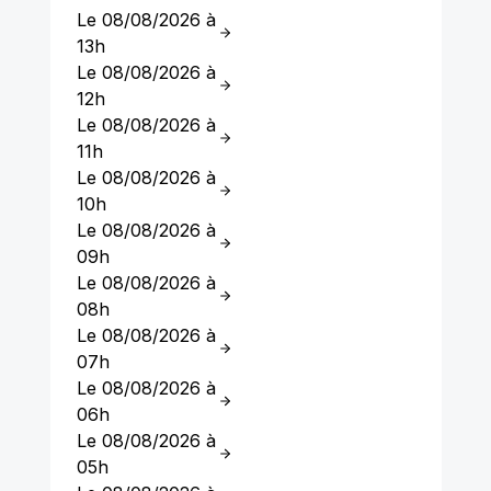
Le 08/08/2026 à
13h
Le 08/08/2026 à
12h
Le 08/08/2026 à
11h
Le 08/08/2026 à
10h
Le 08/08/2026 à
09h
Le 08/08/2026 à
08h
Le 08/08/2026 à
07h
Le 08/08/2026 à
06h
Le 08/08/2026 à
05h