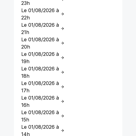
23h
Le 01/08/2026 à
22h
Le 01/08/2026 à
21h
Le 01/08/2026 à
20h
Le 01/08/2026 à
19h
Le 01/08/2026 à
18h
Le 01/08/2026 à
17h
Le 01/08/2026 à
16h
Le 01/08/2026 à
15h
Le 01/08/2026 à
14h