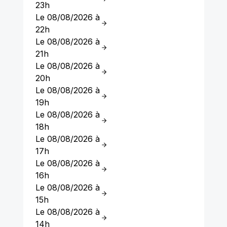
23h
Le 08/08/2026 à
22h
Le 08/08/2026 à
21h
Le 08/08/2026 à
20h
Le 08/08/2026 à
19h
Le 08/08/2026 à
18h
Le 08/08/2026 à
17h
Le 08/08/2026 à
16h
Le 08/08/2026 à
15h
Le 08/08/2026 à
14h