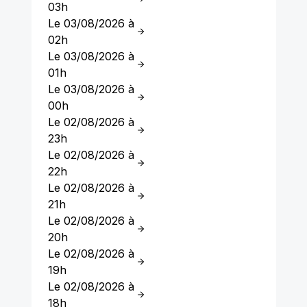
03h
Le 03/08/2026 à
02h
Le 03/08/2026 à
01h
Le 03/08/2026 à
00h
Le 02/08/2026 à
23h
Le 02/08/2026 à
22h
Le 02/08/2026 à
21h
Le 02/08/2026 à
20h
Le 02/08/2026 à
19h
Le 02/08/2026 à
18h