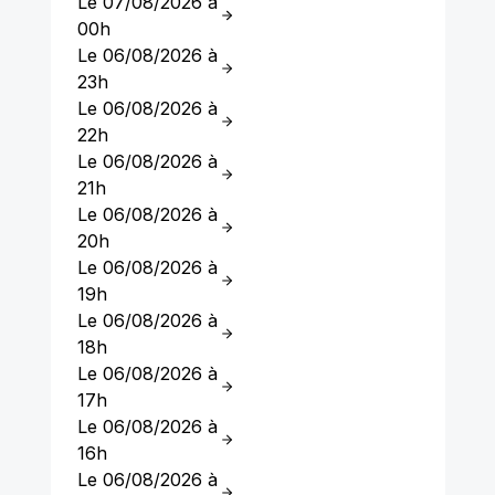
Le 07/08/2026 à
00h
Le 06/08/2026 à
23h
Le 06/08/2026 à
22h
Le 06/08/2026 à
21h
Le 06/08/2026 à
20h
Le 06/08/2026 à
19h
Le 06/08/2026 à
18h
Le 06/08/2026 à
17h
Le 06/08/2026 à
16h
Le 06/08/2026 à