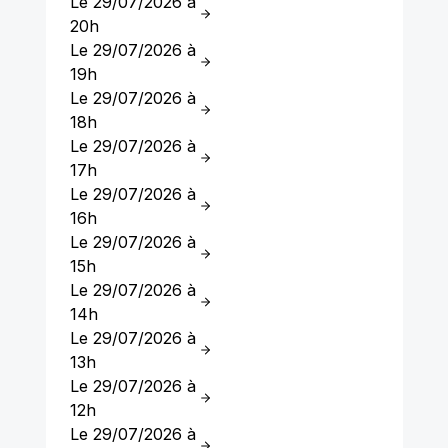
Le 29/07/2026 à
20h
Le 29/07/2026 à
19h
Le 29/07/2026 à
18h
Le 29/07/2026 à
17h
Le 29/07/2026 à
16h
Le 29/07/2026 à
15h
Le 29/07/2026 à
14h
Le 29/07/2026 à
13h
Le 29/07/2026 à
12h
Le 29/07/2026 à