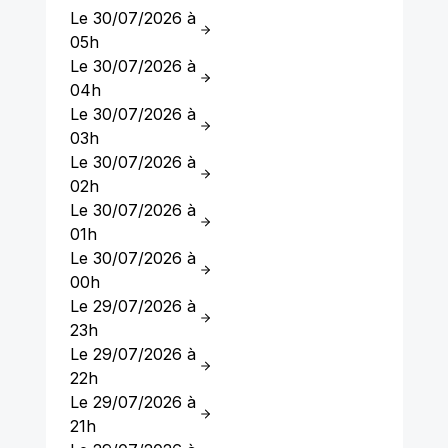
Le 30/07/2026 à
05h
Le 30/07/2026 à
04h
Le 30/07/2026 à
03h
Le 30/07/2026 à
02h
Le 30/07/2026 à
01h
Le 30/07/2026 à
00h
Le 29/07/2026 à
23h
Le 29/07/2026 à
22h
Le 29/07/2026 à
21h