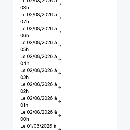
Le 02/08/2026 à
08h
Le 02/08/2026 à
07h
Le 02/08/2026 à
06h
Le 02/08/2026 à
05h
Le 02/08/2026 à
04h
Le 02/08/2026 à
03h
Le 02/08/2026 à
02h
Le 02/08/2026 à
01h
Le 02/08/2026 à
00h
Le 01/08/2026 à