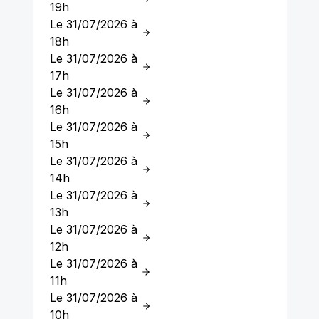
19h
Le 31/07/2026 à
18h
Le 31/07/2026 à
17h
Le 31/07/2026 à
16h
Le 31/07/2026 à
15h
Le 31/07/2026 à
14h
Le 31/07/2026 à
13h
Le 31/07/2026 à
12h
Le 31/07/2026 à
11h
Le 31/07/2026 à
10h