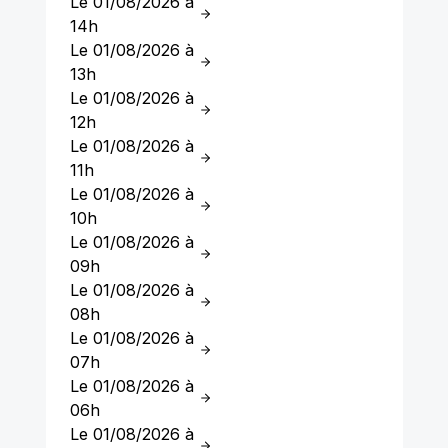
Le 01/08/2026 à
14h
Le 01/08/2026 à
13h
Le 01/08/2026 à
12h
Le 01/08/2026 à
11h
Le 01/08/2026 à
10h
Le 01/08/2026 à
09h
Le 01/08/2026 à
08h
Le 01/08/2026 à
07h
Le 01/08/2026 à
06h
Le 01/08/2026 à