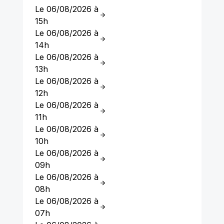
Le 06/08/2026 à
15h
Le 06/08/2026 à
14h
Le 06/08/2026 à
13h
Le 06/08/2026 à
12h
Le 06/08/2026 à
11h
Le 06/08/2026 à
10h
Le 06/08/2026 à
09h
Le 06/08/2026 à
08h
Le 06/08/2026 à
07h