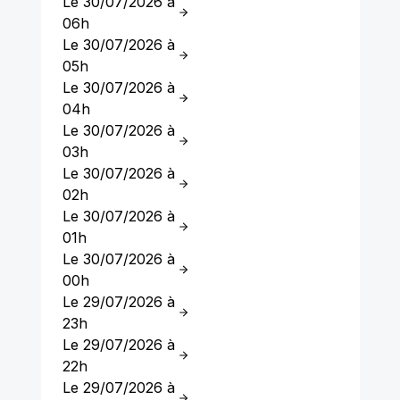
Le 30/07/2026 à
06h
Le 30/07/2026 à
05h
Le 30/07/2026 à
04h
Le 30/07/2026 à
03h
Le 30/07/2026 à
02h
Le 30/07/2026 à
01h
Le 30/07/2026 à
00h
Le 29/07/2026 à
23h
Le 29/07/2026 à
22h
Le 29/07/2026 à