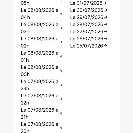
05h
Le 31/07/2026
Le 08/08/2026 à
Le 30/07/2026
04h
Le 29/07/2026
Le 08/08/2026 à
Le 28/07/2026
03h
Le 27/07/2026
Le 08/08/2026 à
Le 26/07/2026
02h
Le 25/07/2026
Le 08/08/2026 à
01h
Le 08/08/2026 à
00h
Le 07/08/2026 à
23h
Le 07/08/2026 à
22h
Le 07/08/2026 à
21h
Le 07/08/2026 à
20h