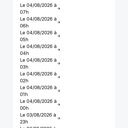
Le 04/08/2026 à
07h
Le 04/08/2026 à
06h
Le 04/08/2026 à
05h
Le 04/08/2026 à
04h
Le 04/08/2026 à
03h
Le 04/08/2026 à
02h
Le 04/08/2026 à
01h
Le 04/08/2026 à
00h
Le 03/08/2026 à
23h