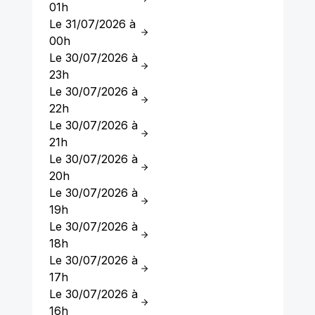
01h
Le 31/07/2026 à
00h
Le 30/07/2026 à
23h
Le 30/07/2026 à
22h
Le 30/07/2026 à
21h
Le 30/07/2026 à
20h
Le 30/07/2026 à
19h
Le 30/07/2026 à
18h
Le 30/07/2026 à
17h
Le 30/07/2026 à
16h