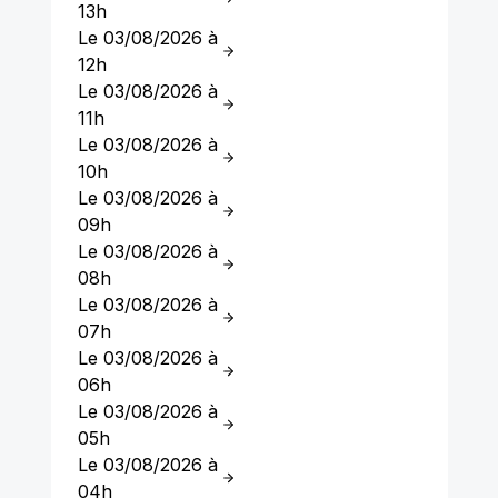
13h
Le 03/08/2026 à
12h
Le 03/08/2026 à
11h
Le 03/08/2026 à
10h
Le 03/08/2026 à
09h
Le 03/08/2026 à
08h
Le 03/08/2026 à
07h
Le 03/08/2026 à
06h
Le 03/08/2026 à
05h
Le 03/08/2026 à
04h