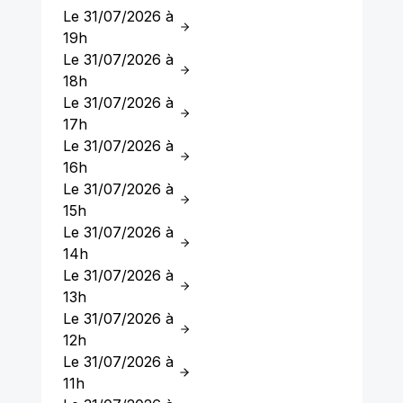
Le 31/07/2026 à
19h
Le 31/07/2026 à
18h
Le 31/07/2026 à
17h
Le 31/07/2026 à
16h
Le 31/07/2026 à
15h
Le 31/07/2026 à
14h
Le 31/07/2026 à
13h
Le 31/07/2026 à
12h
Le 31/07/2026 à
11h