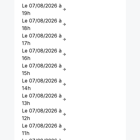
Le 07/08/2026 à
19h
Le 07/08/2026 à
18h
Le 07/08/2026 à
17h
Le 07/08/2026 à
16h
Le 07/08/2026 à
15h
Le 07/08/2026 à
14h
Le 07/08/2026 à
13h
Le 07/08/2026 à
12h
Le 07/08/2026 à
11h