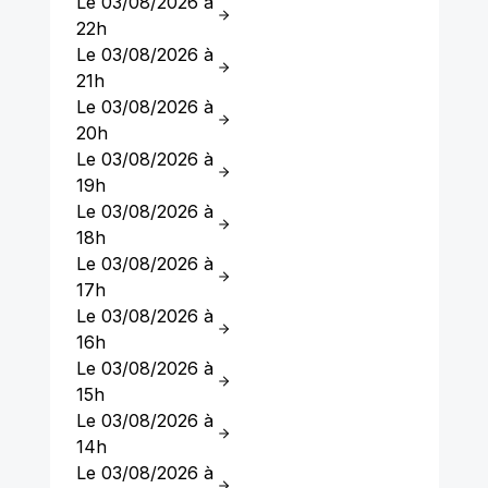
Le 03/08/2026 à
22h
Le 03/08/2026 à
21h
Le 03/08/2026 à
20h
Le 03/08/2026 à
19h
Le 03/08/2026 à
18h
Le 03/08/2026 à
17h
Le 03/08/2026 à
16h
Le 03/08/2026 à
15h
Le 03/08/2026 à
14h
Le 03/08/2026 à