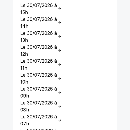
Le 30/07/2026 à
15h
Le 30/07/2026 à
14h
Le 30/07/2026 à
13h
Le 30/07/2026 à
12h
Le 30/07/2026 à
11h
Le 30/07/2026 à
10h
Le 30/07/2026 à
09h
Le 30/07/2026 à
08h
Le 30/07/2026 à
07h