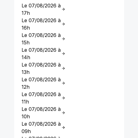
Le 07/08/2026 à
17h
Le 07/08/2026 à
16h
Le 07/08/2026 à
15h
Le 07/08/2026 à
14h
Le 07/08/2026 à
13h
Le 07/08/2026 à
12h
Le 07/08/2026 à
11h
Le 07/08/2026 à
10h
Le 07/08/2026 à
09h