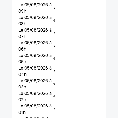
Le 05/08/2026 à
09h
Le 05/08/2026 à
08h
Le 05/08/2026 à
07h
Le 05/08/2026 à
06h
Le 05/08/2026 à
05h
Le 05/08/2026 à
04h
Le 05/08/2026 à
03h
Le 05/08/2026 à
02h
Le 05/08/2026 à
01h