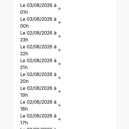
Le 03/08/2026 à
01h
Le 03/08/2026 à
00h
Le 02/08/2026 à
23h
Le 02/08/2026 à
22h
Le 02/08/2026 à
21h
Le 02/08/2026 à
20h
Le 02/08/2026 à
19h
Le 02/08/2026 à
18h
Le 02/08/2026 à
17h