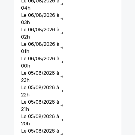
Le 06/08/2026 à
04h
Le 06/08/2026 à
03h
Le 06/08/2026 à
02h
Le 06/08/2026 à
01h
Le 06/08/2026 à
00h
Le 05/08/2026 à
23h
Le 05/08/2026 à
22h
Le 05/08/2026 à
21h
Le 05/08/2026 à
20h
Le 05/08/2026 à