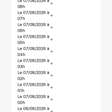
Le 07/08/2026 à
08h
Le 07/08/2026 à
07h
Le 07/08/2026 à
06h
Le 07/08/2026 à
05h
Le 07/08/2026 à
04h
Le 07/08/2026 à
03h
Le 07/08/2026 à
02h
Le 07/08/2026 à
01h
Le 07/08/2026 à
00h
Le 06/08/2026 à