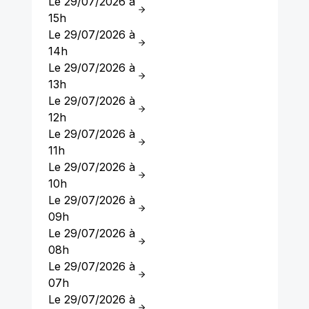
Le 29/07/2026 à
15h
Le 29/07/2026 à
14h
Le 29/07/2026 à
13h
Le 29/07/2026 à
12h
Le 29/07/2026 à
11h
Le 29/07/2026 à
10h
Le 29/07/2026 à
09h
Le 29/07/2026 à
08h
Le 29/07/2026 à
07h
Le 29/07/2026 à