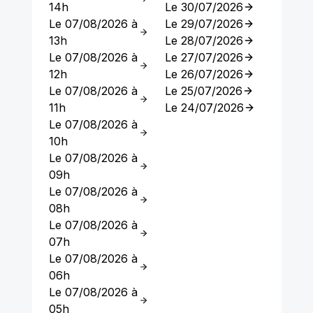
14h
Le 30/07/2026
Le 07/08/2026 à
Le 29/07/2026
13h
Le 28/07/2026
Le 07/08/2026 à
Le 27/07/2026
12h
Le 26/07/2026
Le 07/08/2026 à
Le 25/07/2026
11h
Le 24/07/2026
Le 07/08/2026 à
10h
Le 07/08/2026 à
09h
Le 07/08/2026 à
08h
Le 07/08/2026 à
07h
Le 07/08/2026 à
06h
Le 07/08/2026 à
05h