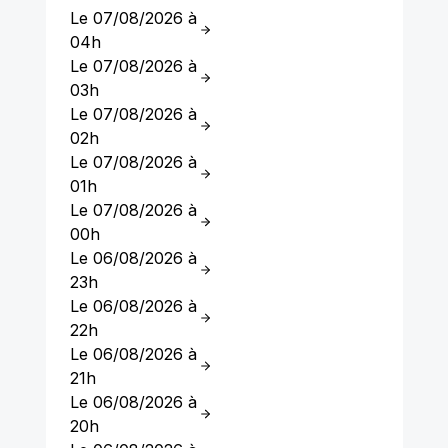
Le 07/08/2026 à
04h
Le 07/08/2026 à
03h
Le 07/08/2026 à
02h
Le 07/08/2026 à
01h
Le 07/08/2026 à
00h
Le 06/08/2026 à
23h
Le 06/08/2026 à
22h
Le 06/08/2026 à
21h
Le 06/08/2026 à
20h