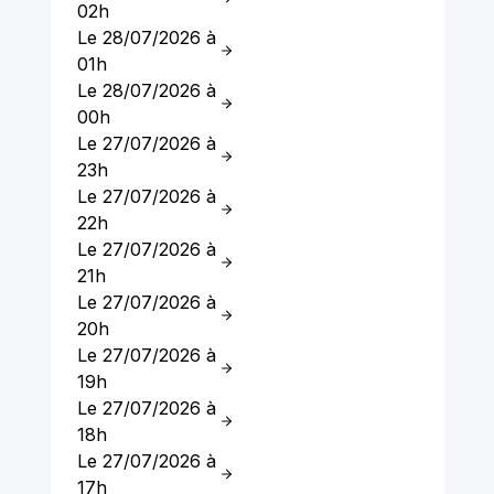
02h
Le 28/07/2026 à
01h
Le 28/07/2026 à
00h
Le 27/07/2026 à
23h
Le 27/07/2026 à
22h
Le 27/07/2026 à
21h
Le 27/07/2026 à
20h
Le 27/07/2026 à
19h
Le 27/07/2026 à
18h
Le 27/07/2026 à
17h