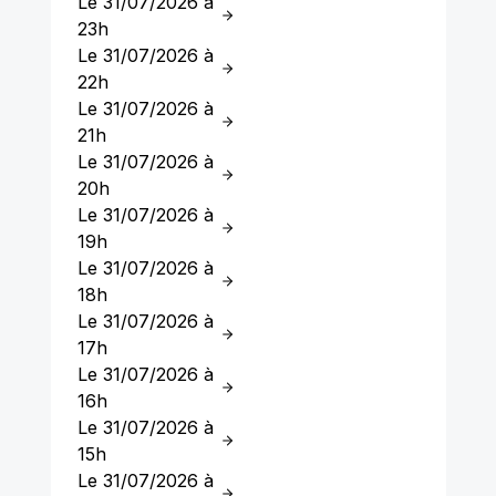
Le 31/07/2026 à
23h
Le 31/07/2026 à
22h
Le 31/07/2026 à
21h
Le 31/07/2026 à
20h
Le 31/07/2026 à
19h
Le 31/07/2026 à
18h
Le 31/07/2026 à
17h
Le 31/07/2026 à
16h
Le 31/07/2026 à
15h
Le 31/07/2026 à