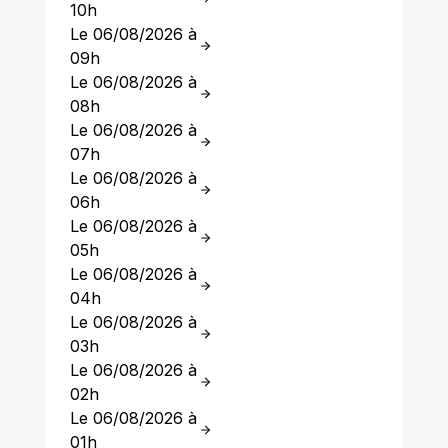
10h
Le 06/08/2026 à
09h
Le 06/08/2026 à
08h
Le 06/08/2026 à
07h
Le 06/08/2026 à
06h
Le 06/08/2026 à
05h
Le 06/08/2026 à
04h
Le 06/08/2026 à
03h
Le 06/08/2026 à
02h
Le 06/08/2026 à
01h