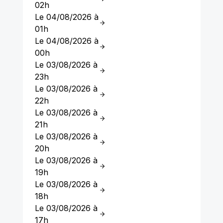
02h
Le 04/08/2026 à
01h
Le 04/08/2026 à
00h
Le 03/08/2026 à
23h
Le 03/08/2026 à
22h
Le 03/08/2026 à
21h
Le 03/08/2026 à
20h
Le 03/08/2026 à
19h
Le 03/08/2026 à
18h
Le 03/08/2026 à
17h