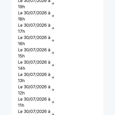
Le 30/07/2026 à
19h
Le 30/07/2026 à
18h
Le 30/07/2026 à
17h
Le 30/07/2026 à
16h
Le 30/07/2026 à
15h
Le 30/07/2026 à
14h
Le 30/07/2026 à
13h
Le 30/07/2026 à
12h
Le 30/07/2026 à
11h
Le 30/07/2026 à