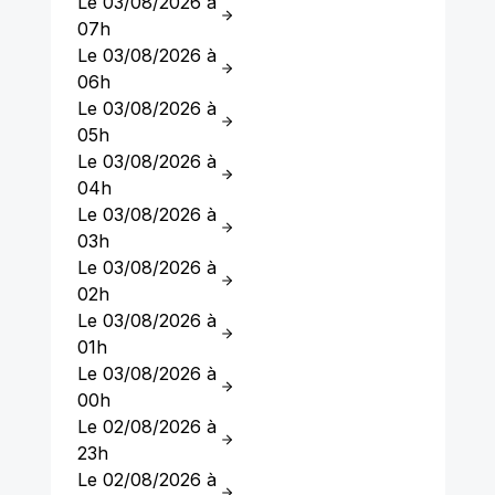
Le 03/08/2026 à
07h
Le 03/08/2026 à
06h
Le 03/08/2026 à
05h
Le 03/08/2026 à
04h
Le 03/08/2026 à
03h
Le 03/08/2026 à
02h
Le 03/08/2026 à
01h
Le 03/08/2026 à
00h
Le 02/08/2026 à
23h
Le 02/08/2026 à