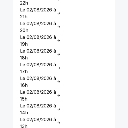
22h
Le 02/08/2026 à
21h
Le 02/08/2026 à
20h
Le 02/08/2026 à
19h
Le 02/08/2026 à
18h
Le 02/08/2026 à
17h
Le 02/08/2026 à
16h
Le 02/08/2026 à
15h
Le 02/08/2026 à
14h
Le 02/08/2026 à
13h