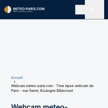
FR
Rechercher
Menu
Menu des
Accueil
Webcam meteo-paris.com - Time lapse webcam de
Paris - vue Seine, Boulogne Billancourt
Webcam meteo-