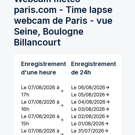
paris.com - Time lapse
webcam de Paris - vue
Seine, Boulogne
Billancourt
Enregistrement
Enregistrement
d'une heure
de 24h
Le 07/08/2026 à
Le 06/08/2026
17h
Le 05/08/2026
Le 07/08/2026 à
Le 04/08/2026
16h
Le 03/08/2026
Le 07/08/2026 à
Le 02/08/2026
15h
Le 01/08/2026
Le 07/08/2026 à
Le 31/07/2026