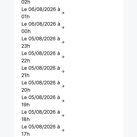
02h
Le 06/08/2026 à
01h
Le 06/08/2026 à
00h
Le 05/08/2026 à
23h
Le 05/08/2026 à
22h
Le 05/08/2026 à
21h
Le 05/08/2026 à
20h
Le 05/08/2026 à
19h
Le 05/08/2026 à
18h
Le 05/08/2026 à
17h