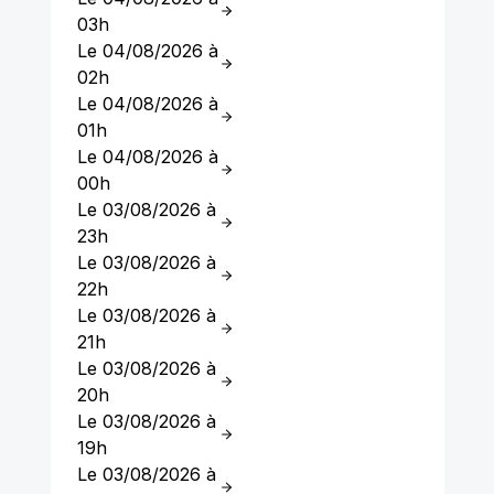
03h
Le 04/08/2026 à
02h
Le 04/08/2026 à
01h
Le 04/08/2026 à
00h
Le 03/08/2026 à
23h
Le 03/08/2026 à
22h
Le 03/08/2026 à
21h
Le 03/08/2026 à
20h
Le 03/08/2026 à
19h
Le 03/08/2026 à