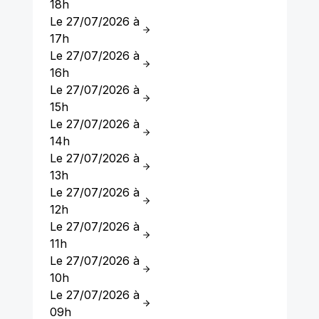
18h
Le 27/07/2026 à
17h
Le 27/07/2026 à
16h
Le 27/07/2026 à
15h
Le 27/07/2026 à
14h
Le 27/07/2026 à
13h
Le 27/07/2026 à
12h
Le 27/07/2026 à
11h
Le 27/07/2026 à
10h
Le 27/07/2026 à
09h