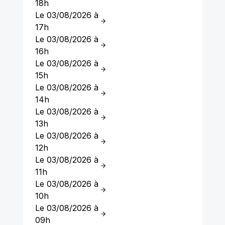
18h
Le 03/08/2026 à
17h
Le 03/08/2026 à
16h
Le 03/08/2026 à
15h
Le 03/08/2026 à
14h
Le 03/08/2026 à
13h
Le 03/08/2026 à
12h
Le 03/08/2026 à
11h
Le 03/08/2026 à
10h
Le 03/08/2026 à
09h