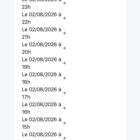
23h
Le 02/08/2026 à
22h
Le 02/08/2026 à
21h
Le 02/08/2026 à
20h
Le 02/08/2026 à
19h
Le 02/08/2026 à
18h
Le 02/08/2026 à
17h
Le 02/08/2026 à
16h
Le 02/08/2026 à
15h
Le 02/08/2026 à