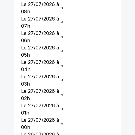
Le 27/07/2026 à
08h
Le 27/07/2026 à
07h
Le 27/07/2026 à
06h
Le 27/07/2026 à
05h
Le 27/07/2026 à
04h
Le 27/07/2026 à
03h
Le 27/07/2026 à
02h
Le 27/07/2026 à
01h
Le 27/07/2026 à
00h
Le 26/07/2026 à