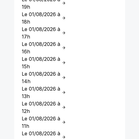
19h
Le 01/08/2026 à
18h
Le 01/08/2026 à
17h
Le 01/08/2026 à
16h
Le 01/08/2026 à
15h
Le 01/08/2026 à
14h
Le 01/08/2026 à
13h
Le 01/08/2026 à
12h
Le 01/08/2026 à
11h
Le 01/08/2026 à