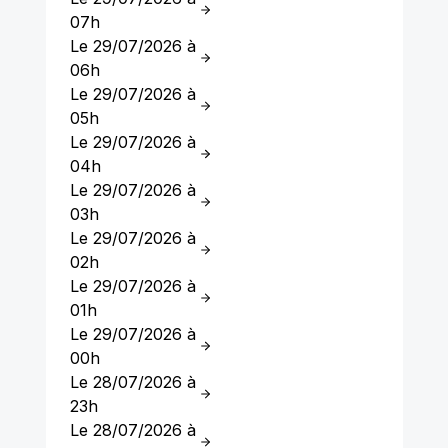
07h
Le 29/07/2026 à
06h
Le 29/07/2026 à
05h
Le 29/07/2026 à
04h
Le 29/07/2026 à
03h
Le 29/07/2026 à
02h
Le 29/07/2026 à
01h
Le 29/07/2026 à
00h
Le 28/07/2026 à
23h
Le 28/07/2026 à