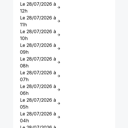
Le 28/07/2026 à
12h
Le 28/07/2026 à
11h
Le 28/07/2026 à
10h
Le 28/07/2026 à
09h
Le 28/07/2026 à
08h
Le 28/07/2026 à
07h
Le 28/07/2026 à
06h
Le 28/07/2026 à
05h
Le 28/07/2026 à
04h
Le 28/07/2026 à