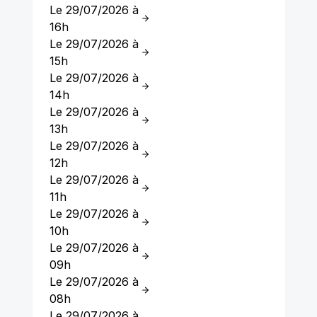
Le 29/07/2026 à
16h
Le 29/07/2026 à
15h
Le 29/07/2026 à
14h
Le 29/07/2026 à
13h
Le 29/07/2026 à
12h
Le 29/07/2026 à
11h
Le 29/07/2026 à
10h
Le 29/07/2026 à
09h
Le 29/07/2026 à
08h
Le 29/07/2026 à