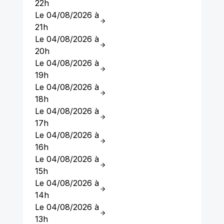
22h
Le 04/08/2026 à
21h
Le 04/08/2026 à
20h
Le 04/08/2026 à
19h
Le 04/08/2026 à
18h
Le 04/08/2026 à
17h
Le 04/08/2026 à
16h
Le 04/08/2026 à
15h
Le 04/08/2026 à
14h
Le 04/08/2026 à
13h