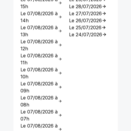
15h
Le 28/07/2026
Le 07/08/2026 à
Le 27/07/2026
14h
Le 26/07/2026
Le 07/08/2026 à
Le 25/07/2026
13h
Le 24/07/2026
Le 07/08/2026 à
12h
Le 07/08/2026 à
11h
Le 07/08/2026 à
10h
Le 07/08/2026 à
09h
Le 07/08/2026 à
08h
Le 07/08/2026 à
07h
Le 07/08/2026 à