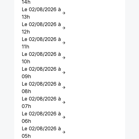
14h
Le 02/08/2026 à
13h
Le 02/08/2026 à
12h
Le 02/08/2026 à
11h
Le 02/08/2026 à
10h
Le 02/08/2026 à
09h
Le 02/08/2026 à
08h
Le 02/08/2026 à
07h
Le 02/08/2026 à
06h
Le 02/08/2026 à
05h