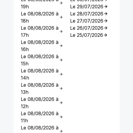
19h
Le 29/07/2026
Le 08/08/2026 à
Le 28/07/2026
18h
Le 27/07/2026
Le 08/08/2026 à
Le 26/07/2026
17h
Le 25/07/2026
Le 08/08/2026 à
16h
Le 08/08/2026 à
15h
Le 08/08/2026 à
14h
Le 08/08/2026 à
13h
Le 08/08/2026 à
12h
Le 08/08/2026 à
11h
Le 08/08/2026 à