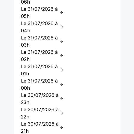
06h
Le 31/07/2026 à
05h
Le 31/07/2026 à
04h
Le 31/07/2026 à
03h
Le 31/07/2026 à
02h
Le 31/07/2026 à
01h
Le 31/07/2026 à
00h
Le 30/07/2026 à
23h
Le 30/07/2026 à
22h
Le 30/07/2026 à
21h