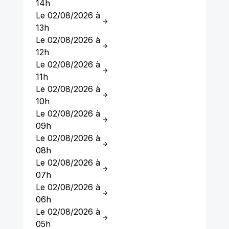
14h
Le 02/08/2026 à
13h
Le 02/08/2026 à
12h
Le 02/08/2026 à
11h
Le 02/08/2026 à
10h
Le 02/08/2026 à
09h
Le 02/08/2026 à
08h
Le 02/08/2026 à
07h
Le 02/08/2026 à
06h
Le 02/08/2026 à
05h