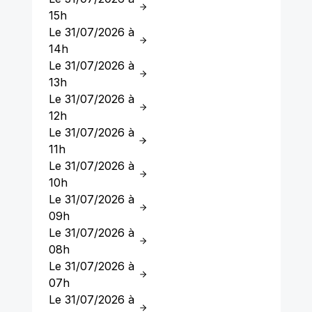
15h
Le 31/07/2026 à
14h
Le 31/07/2026 à
13h
Le 31/07/2026 à
12h
Le 31/07/2026 à
11h
Le 31/07/2026 à
10h
Le 31/07/2026 à
09h
Le 31/07/2026 à
08h
Le 31/07/2026 à
07h
Le 31/07/2026 à