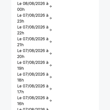
Le 08/08/2026 à
00h
Le 07/08/2026 à
23h
Le 07/08/2026 à
22h
Le 07/08/2026 à
21h
Le 07/08/2026 à
20h
Le 07/08/2026 à
19h
Le 07/08/2026 à
18h
Le 07/08/2026 à
17h
Le 07/08/2026 à
16h
Le 07/08/2026 à