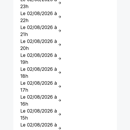
23h
Le 02/08/2026 à
22h
Le 02/08/2026 à
21h
Le 02/08/2026 à
20h
Le 02/08/2026 à
19h
Le 02/08/2026 à
18h
Le 02/08/2026 à
17h
Le 02/08/2026 à
16h
Le 02/08/2026 à
15h
Le 02/08/2026 à