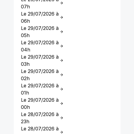
07h
Le 29/07/2026 à
06h
Le 29/07/2026 à
05h
Le 29/07/2026 à
04h
Le 29/07/2026 à
03h
Le 29/07/2026 à
02h
Le 29/07/2026 à
01h
Le 29/07/2026 à
00h
Le 28/07/2026 à
23h
Le 28/07/2026 à