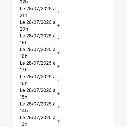
22h
Le 28/07/2026 à
21h
Le 28/07/2026 à
20h
Le 28/07/2026 à
19h
Le 28/07/2026 à
18h
Le 28/07/2026 à
17h
Le 28/07/2026 à
16h
Le 28/07/2026 à
15h
Le 28/07/2026 à
14h
Le 28/07/2026 à
13h