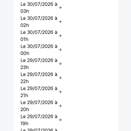
Le 30/07/2026 à
03h
Le 30/07/2026 à
02h
Le 30/07/2026 à
01h
Le 30/07/2026 à
00h
Le 29/07/2026 à
23h
Le 29/07/2026 à
22h
Le 29/07/2026 à
21h
Le 29/07/2026 à
20h
Le 29/07/2026 à
19h
Le 29/07/2026 à