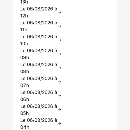
13h
Le 06/08/2026 à
12h
Le 06/08/2026 à
11h
Le 06/08/2026 à
10h
Le 06/08/2026 à
09h
Le 06/08/2026 à
08h
Le 06/08/2026 à
07h
Le 06/08/2026 à
06h
Le 06/08/2026 à
05h
Le 06/08/2026 à
04h