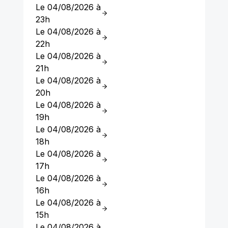
Le 04/08/2026 à
23h
Le 04/08/2026 à
22h
Le 04/08/2026 à
21h
Le 04/08/2026 à
20h
Le 04/08/2026 à
19h
Le 04/08/2026 à
18h
Le 04/08/2026 à
17h
Le 04/08/2026 à
16h
Le 04/08/2026 à
15h
Le 04/08/2026 à