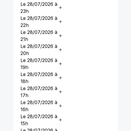
Le 28/07/2026 à
23h
Le 28/07/2026 à
22h
Le 28/07/2026 à
21h
Le 28/07/2026 à
20h
Le 28/07/2026 à
19h
Le 28/07/2026 à
18h
Le 28/07/2026 à
17h
Le 28/07/2026 à
16h
Le 28/07/2026 à
15h
Le 28/07/2026 à