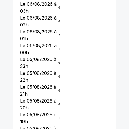
Le 06/08/2026 à
03h
Le 06/08/2026 à
02h
Le 06/08/2026 à
01h
Le 06/08/2026 à
00h
Le 05/08/2026 à
23h
Le 05/08/2026 à
22h
Le 05/08/2026 à
21h
Le 05/08/2026 à
20h
Le 05/08/2026 à
19h
Le 05/08/2026 à