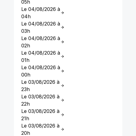
05h
Le 04/08/2026 à
04h
Le 04/08/2026 à
03h
Le 04/08/2026 à
02h
Le 04/08/2026 à
01h
Le 04/08/2026 à
00h
Le 03/08/2026 à
23h
Le 03/08/2026 à
22h
Le 03/08/2026 à
21h
Le 03/08/2026 à
20h