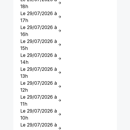
18h
Le 29/07/2026 à
17h
Le 29/07/2026 à
16h
Le 29/07/2026 à
15h
Le 29/07/2026 à
14h
Le 29/07/2026 à
13h
Le 29/07/2026 à
12h
Le 29/07/2026 à
11h
Le 29/07/2026 à
10h
Le 29/07/2026 à