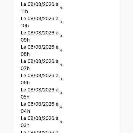
Le 08/08/2026 à
11h
Le 08/08/2026 à
10h
Le 08/08/2026 à
09h
Le 08/08/2026 à
08h
Le 08/08/2026 à
07h
Le 08/08/2026 à
06h
Le 08/08/2026 à
05h
Le 08/08/2026 à
04h
Le 08/08/2026 à
03h
Le 08/08/2026 à