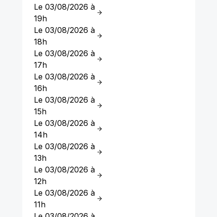
Le 03/08/2026 à
19h
Le 03/08/2026 à
18h
Le 03/08/2026 à
17h
Le 03/08/2026 à
16h
Le 03/08/2026 à
15h
Le 03/08/2026 à
14h
Le 03/08/2026 à
13h
Le 03/08/2026 à
12h
Le 03/08/2026 à
11h
Le 03/08/2026 à