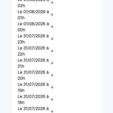
02h
Le 01/08/2026 à
01h
Le 01/08/2026 à
00h
Le 31/07/2026 à
23h
Le 31/07/2026 à
22h
Le 31/07/2026 à
21h
Le 31/07/2026 à
20h
Le 31/07/2026 à
19h
Le 31/07/2026 à
18h
Le 31/07/2026 à