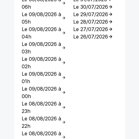
06h
Le 30/07/2026
Le 09/08/2026 à
Le 29/07/2026
05h
Le 28/07/2026
Le 09/08/2026 à
Le 27/07/2026
04h
Le 26/07/2026
Le 09/08/2026 à
03h
Le 09/08/2026 à
02h
Le 09/08/2026 à
01h
Le 09/08/2026 à
00h
Le 08/08/2026 à
23h
Le 08/08/2026 à
22h
Le 08/08/2026 à