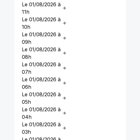
Le 01/08/2026 à
11h
Le 01/08/2026 à
10h
Le 01/08/2026 à
09h
Le 01/08/2026 à
08h
Le 01/08/2026 à
07h
Le 01/08/2026 à
06h
Le 01/08/2026 à
05h
Le 01/08/2026 à
04h
Le 01/08/2026 à
03h
Le 01/08/2026 à