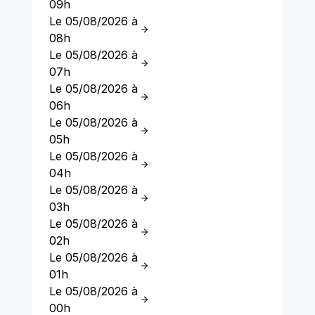
09h
Le 05/08/2026 à
08h
Le 05/08/2026 à
07h
Le 05/08/2026 à
06h
Le 05/08/2026 à
05h
Le 05/08/2026 à
04h
Le 05/08/2026 à
03h
Le 05/08/2026 à
02h
Le 05/08/2026 à
01h
Le 05/08/2026 à
00h