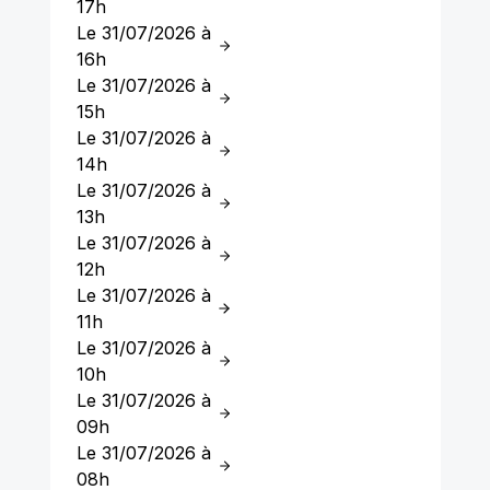
17h
Le 31/07/2026 à
16h
Le 31/07/2026 à
15h
Le 31/07/2026 à
14h
Le 31/07/2026 à
13h
Le 31/07/2026 à
12h
Le 31/07/2026 à
11h
Le 31/07/2026 à
10h
Le 31/07/2026 à
09h
Le 31/07/2026 à
08h