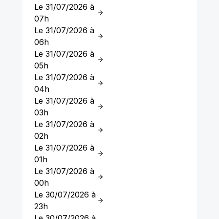
Le 31/07/2026 à
07h
Le 31/07/2026 à
06h
Le 31/07/2026 à
05h
Le 31/07/2026 à
04h
Le 31/07/2026 à
03h
Le 31/07/2026 à
02h
Le 31/07/2026 à
01h
Le 31/07/2026 à
00h
Le 30/07/2026 à
23h
Le 30/07/2026 à