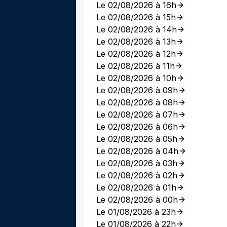
Le 02/08/2026 à 16h
Le 02/08/2026 à 15h
Le 02/08/2026 à 14h
Le 02/08/2026 à 13h
Le 02/08/2026 à 12h
Le 02/08/2026 à 11h
Le 02/08/2026 à 10h
Le 02/08/2026 à 09h
Le 02/08/2026 à 08h
Le 02/08/2026 à 07h
Le 02/08/2026 à 06h
Le 02/08/2026 à 05h
Le 02/08/2026 à 04h
Le 02/08/2026 à 03h
Le 02/08/2026 à 02h
Le 02/08/2026 à 01h
Le 02/08/2026 à 00h
Le 01/08/2026 à 23h
Le 01/08/2026 à 22h