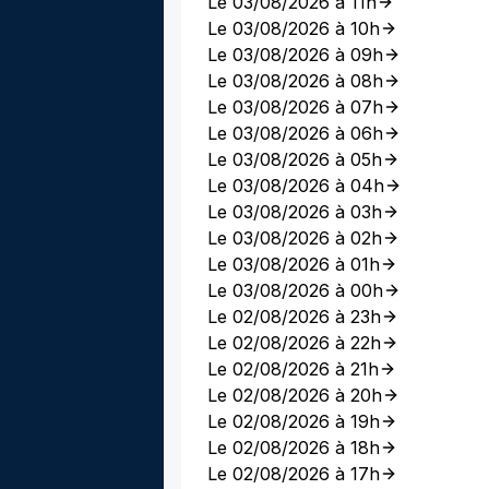
Le 03/08/2026 à 11h
Le 03/08/2026 à 10h
Le 03/08/2026 à 09h
Le 03/08/2026 à 08h
Le 03/08/2026 à 07h
Le 03/08/2026 à 06h
Le 03/08/2026 à 05h
Le 03/08/2026 à 04h
Le 03/08/2026 à 03h
Le 03/08/2026 à 02h
Le 03/08/2026 à 01h
Le 03/08/2026 à 00h
Le 02/08/2026 à 23h
Le 02/08/2026 à 22h
Le 02/08/2026 à 21h
Le 02/08/2026 à 20h
Le 02/08/2026 à 19h
Le 02/08/2026 à 18h
Le 02/08/2026 à 17h