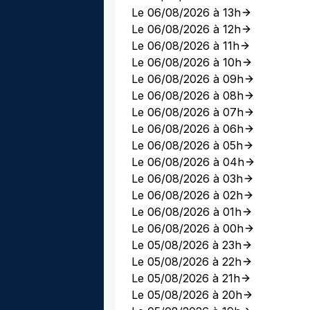
Le 06/08/2026 à 13h
Le 06/08/2026 à 12h
Le 06/08/2026 à 11h
Le 06/08/2026 à 10h
Le 06/08/2026 à 09h
Le 06/08/2026 à 08h
Le 06/08/2026 à 07h
Le 06/08/2026 à 06h
Le 06/08/2026 à 05h
Le 06/08/2026 à 04h
Le 06/08/2026 à 03h
Le 06/08/2026 à 02h
Le 06/08/2026 à 01h
Le 06/08/2026 à 00h
Le 05/08/2026 à 23h
Le 05/08/2026 à 22h
Le 05/08/2026 à 21h
Le 05/08/2026 à 20h