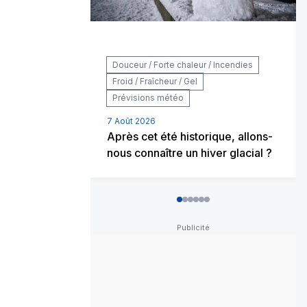
Douceur / Forte chaleur / Incendies
Froid / Fraîcheur / Gel
Prévisions météo
7 Août 2026
Après cet été historique, allons-
nous connaître un hiver glacial ?
0
1
2
3
4
5