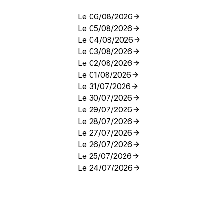
Le 06/08/2026
Le 05/08/2026
Le 04/08/2026
Le 03/08/2026
Le 02/08/2026
Le 01/08/2026
Le 31/07/2026
Le 30/07/2026
Le 29/07/2026
Le 28/07/2026
Le 27/07/2026
Le 26/07/2026
Le 25/07/2026
Le 24/07/2026