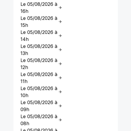
Le 05/08/2026 à
16h
Le 05/08/2026 à
15h
Le 05/08/2026 à
14h
Le 05/08/2026 à
13h
Le 05/08/2026 à
12h
Le 05/08/2026 à
11h
Le 05/08/2026 à
10h
Le 05/08/2026 à
09h
Le 05/08/2026 à
08h
Le 05/08/2026 à