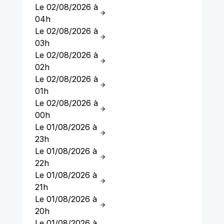
Le 02/08/2026 à
04h
Le 02/08/2026 à
03h
Le 02/08/2026 à
02h
Le 02/08/2026 à
01h
Le 02/08/2026 à
00h
Le 01/08/2026 à
23h
Le 01/08/2026 à
22h
Le 01/08/2026 à
21h
Le 01/08/2026 à
20h
Le 01/08/2026 à