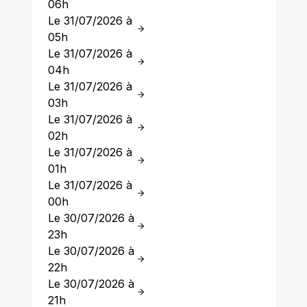
06h
Le 31/07/2026 à
05h
Le 31/07/2026 à
04h
Le 31/07/2026 à
03h
Le 31/07/2026 à
02h
Le 31/07/2026 à
01h
Le 31/07/2026 à
00h
Le 30/07/2026 à
23h
Le 30/07/2026 à
22h
Le 30/07/2026 à
21h