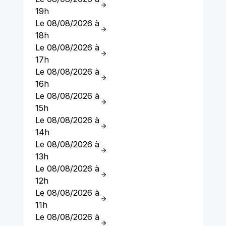
19h
Le 08/08/2026 à
18h
Le 08/08/2026 à
17h
Le 08/08/2026 à
16h
Le 08/08/2026 à
15h
Le 08/08/2026 à
14h
Le 08/08/2026 à
13h
Le 08/08/2026 à
12h
Le 08/08/2026 à
11h
Le 08/08/2026 à