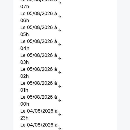
07h
Le 05/08/2026 à
06h
Le 05/08/2026 à
05h
Le 05/08/2026 à
04h
Le 05/08/2026 à
03h
Le 05/08/2026 à
02h
Le 05/08/2026 à
01h
Le 05/08/2026 à
00h
Le 04/08/2026 à
23h
Le 04/08/2026 à