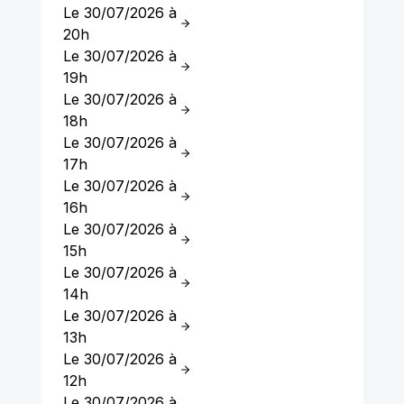
Le 30/07/2026 à
20h
Le 30/07/2026 à
19h
Le 30/07/2026 à
18h
Le 30/07/2026 à
17h
Le 30/07/2026 à
16h
Le 30/07/2026 à
15h
Le 30/07/2026 à
14h
Le 30/07/2026 à
13h
Le 30/07/2026 à
12h
Le 30/07/2026 à