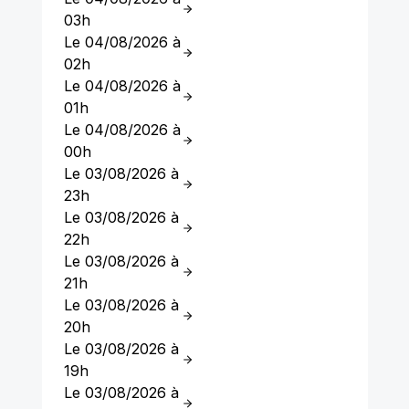
03h
Le 04/08/2026 à
02h
Le 04/08/2026 à
01h
Le 04/08/2026 à
00h
Le 03/08/2026 à
23h
Le 03/08/2026 à
22h
Le 03/08/2026 à
21h
Le 03/08/2026 à
20h
Le 03/08/2026 à
19h
Le 03/08/2026 à