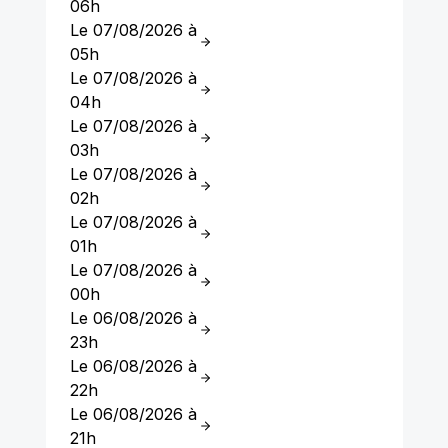
06h
Le 07/08/2026 à
05h
Le 07/08/2026 à
04h
Le 07/08/2026 à
03h
Le 07/08/2026 à
02h
Le 07/08/2026 à
01h
Le 07/08/2026 à
00h
Le 06/08/2026 à
23h
Le 06/08/2026 à
22h
Le 06/08/2026 à
21h