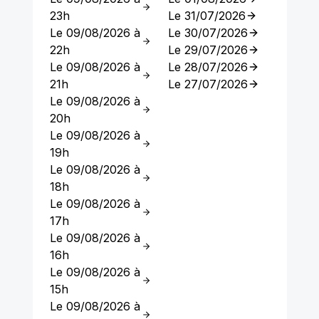
23h
Le 31/07/2026
Le 09/08/2026 à
Le 30/07/2026
22h
Le 29/07/2026
Le 09/08/2026 à
Le 28/07/2026
21h
Le 27/07/2026
Le 09/08/2026 à
20h
Le 09/08/2026 à
19h
Le 09/08/2026 à
18h
Le 09/08/2026 à
17h
Le 09/08/2026 à
16h
Le 09/08/2026 à
15h
Le 09/08/2026 à