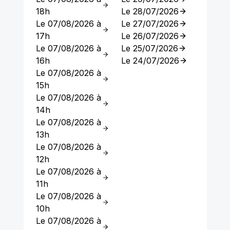
18h
Le 28/07/2026
Le 07/08/2026 à
Le 27/07/2026
17h
Le 26/07/2026
Le 07/08/2026 à
Le 25/07/2026
16h
Le 24/07/2026
Le 07/08/2026 à
15h
Le 07/08/2026 à
14h
Le 07/08/2026 à
13h
Le 07/08/2026 à
12h
Le 07/08/2026 à
11h
Le 07/08/2026 à
10h
Le 07/08/2026 à