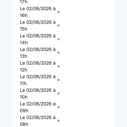
17h
Le 02/08/2026 à
16h
Le 02/08/2026 à
15h
Le 02/08/2026 à
14h
Le 02/08/2026 à
13h
Le 02/08/2026 à
12h
Le 02/08/2026 à
11h
Le 02/08/2026 à
10h
Le 02/08/2026 à
09h
Le 02/08/2026 à
08h