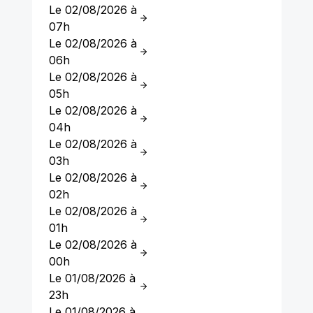
Le 02/08/2026 à
07h
Le 02/08/2026 à
06h
Le 02/08/2026 à
05h
Le 02/08/2026 à
04h
Le 02/08/2026 à
03h
Le 02/08/2026 à
02h
Le 02/08/2026 à
01h
Le 02/08/2026 à
00h
Le 01/08/2026 à
23h
Le 01/08/2026 à