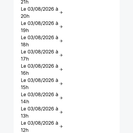
21h
Le 03/08/2026 à
20h
Le 03/08/2026 à
19h
Le 03/08/2026 à
18h
Le 03/08/2026 à
17h
Le 03/08/2026 à
16h
Le 03/08/2026 à
15h
Le 03/08/2026 à
14h
Le 03/08/2026 à
13h
Le 03/08/2026 à
12h