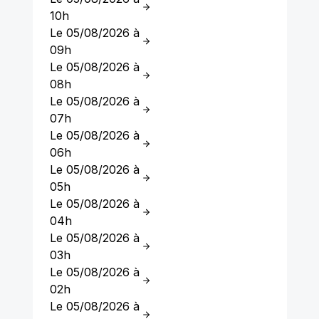
10h
Le 05/08/2026 à
09h
Le 05/08/2026 à
08h
Le 05/08/2026 à
07h
Le 05/08/2026 à
06h
Le 05/08/2026 à
05h
Le 05/08/2026 à
04h
Le 05/08/2026 à
03h
Le 05/08/2026 à
02h
Le 05/08/2026 à