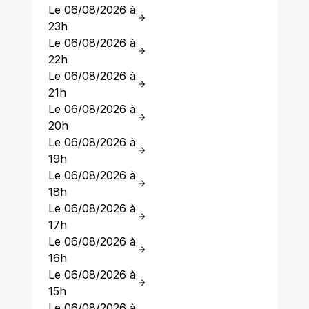
Le 06/08/2026 à
23h
Le 06/08/2026 à
22h
Le 06/08/2026 à
21h
Le 06/08/2026 à
20h
Le 06/08/2026 à
19h
Le 06/08/2026 à
18h
Le 06/08/2026 à
17h
Le 06/08/2026 à
16h
Le 06/08/2026 à
15h
Le 06/08/2026 à