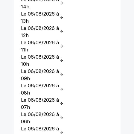
14h
Le 06/08/2026 à
13h
Le 06/08/2026 à
12h
Le 06/08/2026 à
11h
Le 06/08/2026 à
10h
Le 06/08/2026 à
09h
Le 06/08/2026 à
08h
Le 06/08/2026 à
07h
Le 06/08/2026 à
06h
Le 06/08/2026 à