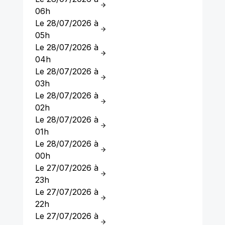
06h
Le 28/07/2026 à
05h
Le 28/07/2026 à
04h
Le 28/07/2026 à
03h
Le 28/07/2026 à
02h
Le 28/07/2026 à
01h
Le 28/07/2026 à
00h
Le 27/07/2026 à
23h
Le 27/07/2026 à
22h
Le 27/07/2026 à