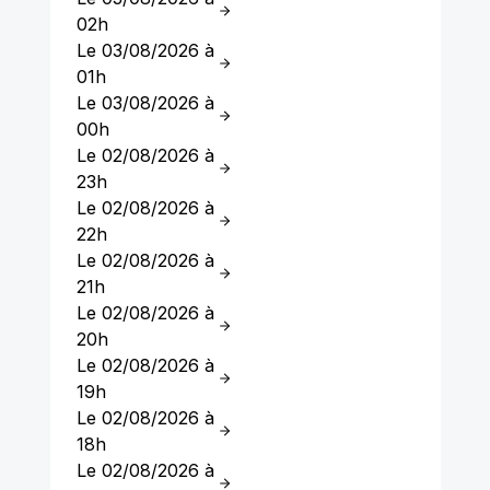
02h
Le 03/08/2026 à
01h
Le 03/08/2026 à
00h
Le 02/08/2026 à
23h
Le 02/08/2026 à
22h
Le 02/08/2026 à
21h
Le 02/08/2026 à
20h
Le 02/08/2026 à
19h
Le 02/08/2026 à
18h
Le 02/08/2026 à