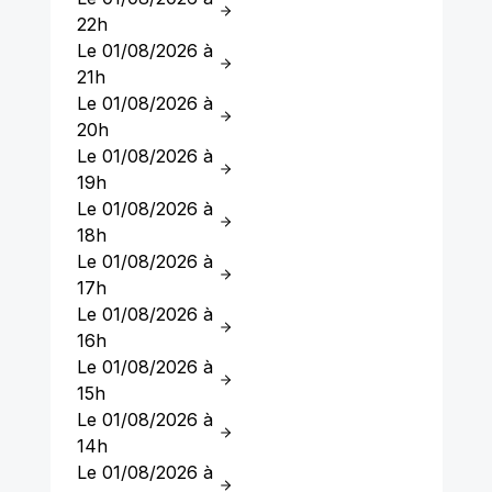
22h
Le 01/08/2026 à
21h
Le 01/08/2026 à
20h
Le 01/08/2026 à
19h
Le 01/08/2026 à
18h
Le 01/08/2026 à
17h
Le 01/08/2026 à
16h
Le 01/08/2026 à
15h
Le 01/08/2026 à
14h
Le 01/08/2026 à