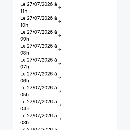
Le 27/07/2026 à
11h
Le 27/07/2026 à
10h
Le 27/07/2026 à
09h
Le 27/07/2026 à
08h
Le 27/07/2026 à
07h
Le 27/07/2026 à
06h
Le 27/07/2026 à
05h
Le 27/07/2026 à
04h
Le 27/07/2026 à
03h
Le 27/07/2026 à