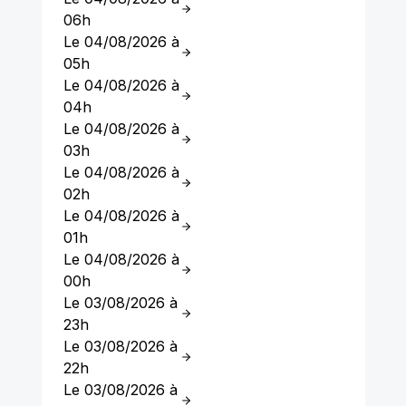
06h
Le 04/08/2026 à
05h
Le 04/08/2026 à
04h
Le 04/08/2026 à
03h
Le 04/08/2026 à
02h
Le 04/08/2026 à
01h
Le 04/08/2026 à
00h
Le 03/08/2026 à
23h
Le 03/08/2026 à
22h
Le 03/08/2026 à