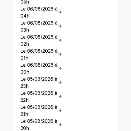
05h
Le 06/08/2026 à
04h
Le 06/08/2026 à
03h
Le 06/08/2026 à
02h
Le 06/08/2026 à
01h
Le 06/08/2026 à
00h
Le 05/08/2026 à
23h
Le 05/08/2026 à
22h
Le 05/08/2026 à
21h
Le 05/08/2026 à
20h