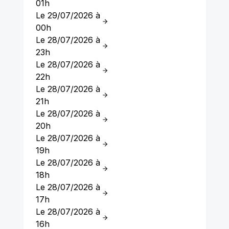
01h
Le 29/07/2026 à
00h
Le 28/07/2026 à
23h
Le 28/07/2026 à
22h
Le 28/07/2026 à
21h
Le 28/07/2026 à
20h
Le 28/07/2026 à
19h
Le 28/07/2026 à
18h
Le 28/07/2026 à
17h
Le 28/07/2026 à
16h