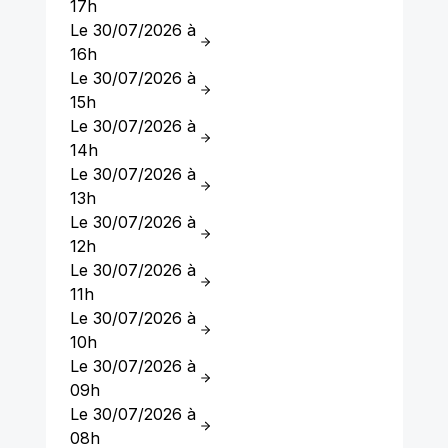
17h
Le 30/07/2026 à
16h
Le 30/07/2026 à
15h
Le 30/07/2026 à
14h
Le 30/07/2026 à
13h
Le 30/07/2026 à
12h
Le 30/07/2026 à
11h
Le 30/07/2026 à
10h
Le 30/07/2026 à
09h
Le 30/07/2026 à
08h