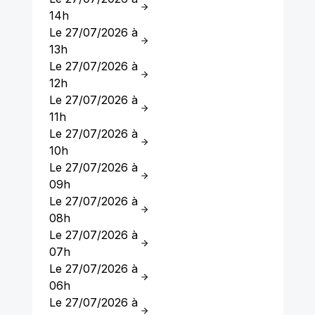
14h
Le 27/07/2026 à
13h
Le 27/07/2026 à
12h
Le 27/07/2026 à
11h
Le 27/07/2026 à
10h
Le 27/07/2026 à
09h
Le 27/07/2026 à
08h
Le 27/07/2026 à
07h
Le 27/07/2026 à
06h
Le 27/07/2026 à