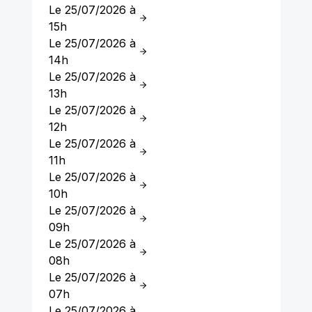
Le 25/07/2026 à
15h
Le 25/07/2026 à
14h
Le 25/07/2026 à
13h
Le 25/07/2026 à
12h
Le 25/07/2026 à
11h
Le 25/07/2026 à
10h
Le 25/07/2026 à
09h
Le 25/07/2026 à
08h
Le 25/07/2026 à
07h
Le 25/07/2026 à