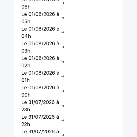
06h
Le 01/08/2026 à
05h
Le 01/08/2026 à
04h
Le 01/08/2026 à
03h
Le 01/08/2026 à
02h
Le 01/08/2026 à
01h
Le 01/08/2026 à
00h
Le 31/07/2026 à
23h
Le 31/07/2026 à
22h
Le 31/07/2026 à