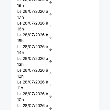
18h
Le 28/07/2026 à
17h
Le 28/07/2026 à
16h
Le 28/07/2026 à
15h
Le 28/07/2026 à
14h
Le 28/07/2026 à
13h
Le 28/07/2026 à
12h
Le 28/07/2026 à
11h
Le 28/07/2026 à
10h
Le 28/07/2026 à