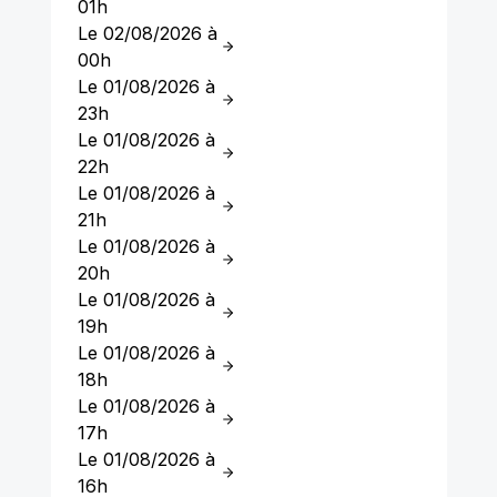
01h
Le 02/08/2026 à
00h
Le 01/08/2026 à
23h
Le 01/08/2026 à
22h
Le 01/08/2026 à
21h
Le 01/08/2026 à
20h
Le 01/08/2026 à
19h
Le 01/08/2026 à
18h
Le 01/08/2026 à
17h
Le 01/08/2026 à
16h