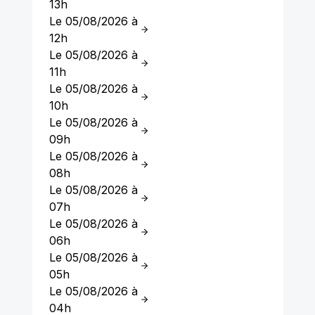
13h
Le 05/08/2026 à
12h
Le 05/08/2026 à
11h
Le 05/08/2026 à
10h
Le 05/08/2026 à
09h
Le 05/08/2026 à
08h
Le 05/08/2026 à
07h
Le 05/08/2026 à
06h
Le 05/08/2026 à
05h
Le 05/08/2026 à
04h