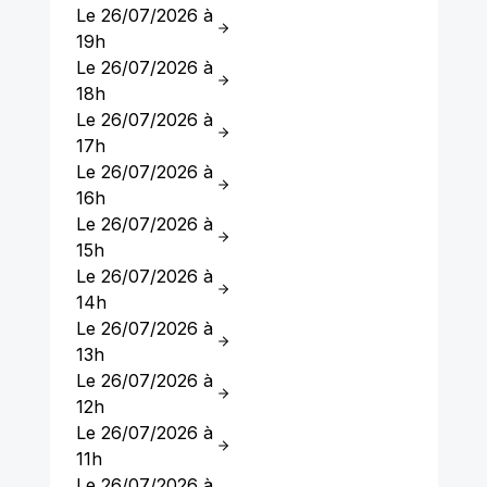
Le 26/07/2026 à
19h
Le 26/07/2026 à
18h
Le 26/07/2026 à
17h
Le 26/07/2026 à
16h
Le 26/07/2026 à
15h
Le 26/07/2026 à
14h
Le 26/07/2026 à
13h
Le 26/07/2026 à
12h
Le 26/07/2026 à
11h
Le 26/07/2026 à