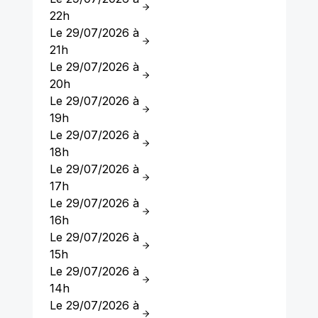
22h
Le 29/07/2026 à
21h
Le 29/07/2026 à
20h
Le 29/07/2026 à
19h
Le 29/07/2026 à
18h
Le 29/07/2026 à
17h
Le 29/07/2026 à
16h
Le 29/07/2026 à
15h
Le 29/07/2026 à
14h
Le 29/07/2026 à