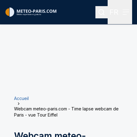
FR
Rechercher
Menu
Menu des
Accueil
Webcam meteo-paris.com - Time lapse webcam de
Paris - vue Tour Eiffel
Webcam meteo-