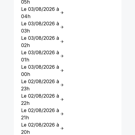
05h
Le 03/08/2026 à
04h
Le 03/08/2026 à
03h
Le 03/08/2026 à
02h
Le 03/08/2026 à
01h
Le 03/08/2026 à
00h
Le 02/08/2026 à
23h
Le 02/08/2026 à
22h
Le 02/08/2026 à
21h
Le 02/08/2026 à
20h