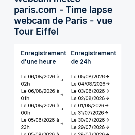
paris.com - Time lapse
webcam de Paris - vue
Tour Eiffel
Enregistrement
Enregistrement
d'une heure
de 24h
Le 06/08/2026 à
Le 05/08/2026
02h
Le 04/08/2026
Le 06/08/2026 à
Le 03/08/2026
01h
Le 02/08/2026
Le 06/08/2026 à
Le 01/08/2026
00h
Le 31/07/2026
Le 05/08/2026 à
Le 30/07/2026
23h
Le 29/07/2026
Le 05/08/2026 à
Le 28/07/2026