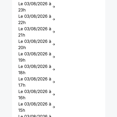
Le 03/08/2026 à
23h
Le 03/08/2026 à
22h
Le 03/08/2026 à
21h
Le 03/08/2026 à
20h
Le 03/08/2026 à
19h
Le 03/08/2026 à
18h
Le 03/08/2026 à
17h
Le 03/08/2026 à
16h
Le 03/08/2026 à
15h
Le 03/08/2026 à