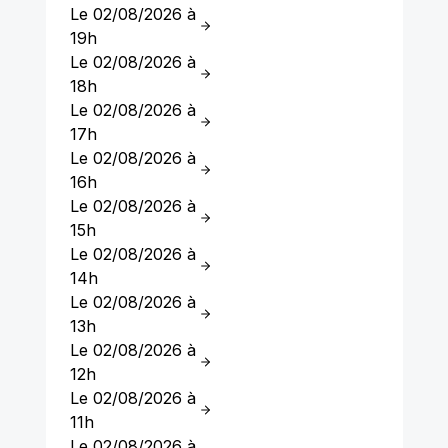
Le 02/08/2026 à
19h
Le 02/08/2026 à
18h
Le 02/08/2026 à
17h
Le 02/08/2026 à
16h
Le 02/08/2026 à
15h
Le 02/08/2026 à
14h
Le 02/08/2026 à
13h
Le 02/08/2026 à
12h
Le 02/08/2026 à
11h
Le 02/08/2026 à