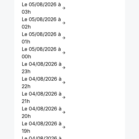
Le 05/08/2026 à
03h
Le 05/08/2026 à
02h
Le 05/08/2026 à
01h
Le 05/08/2026 à
00h
Le 04/08/2026 à
23h
Le 04/08/2026 à
22h
Le 04/08/2026 à
21h
Le 04/08/2026 à
20h
Le 04/08/2026 à
19h
Le 04/08/2026 à