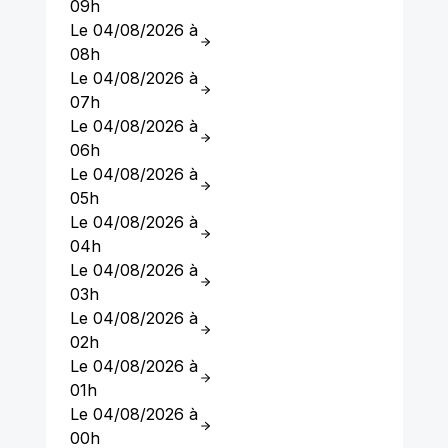
09h
Le 04/08/2026 à
08h
Le 04/08/2026 à
07h
Le 04/08/2026 à
06h
Le 04/08/2026 à
05h
Le 04/08/2026 à
04h
Le 04/08/2026 à
03h
Le 04/08/2026 à
02h
Le 04/08/2026 à
01h
Le 04/08/2026 à
00h