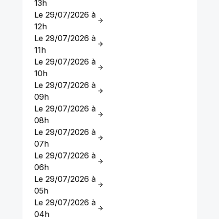
13h
Le 29/07/2026 à
12h
Le 29/07/2026 à
11h
Le 29/07/2026 à
10h
Le 29/07/2026 à
09h
Le 29/07/2026 à
08h
Le 29/07/2026 à
07h
Le 29/07/2026 à
06h
Le 29/07/2026 à
05h
Le 29/07/2026 à
04h