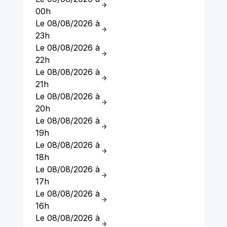
00h
Le 08/08/2026 à
23h
Le 08/08/2026 à
22h
Le 08/08/2026 à
21h
Le 08/08/2026 à
20h
Le 08/08/2026 à
19h
Le 08/08/2026 à
18h
Le 08/08/2026 à
17h
Le 08/08/2026 à
16h
Le 08/08/2026 à