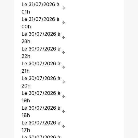
Le 31/07/2026 à
01h
Le 31/07/2026 à
00h
Le 30/07/2026 à
23h
Le 30/07/2026 à
22h
Le 30/07/2026 à
21h
Le 30/07/2026 à
20h
Le 30/07/2026 à
19h
Le 30/07/2026 à
18h
Le 30/07/2026 à
17h
Le 30/07/2026 à