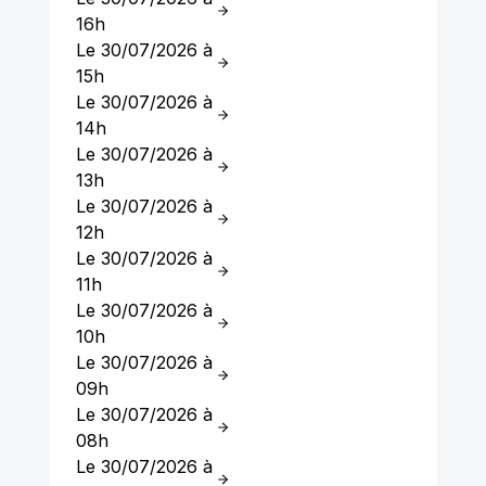
16h
Le 30/07/2026 à
15h
Le 30/07/2026 à
14h
Le 30/07/2026 à
13h
Le 30/07/2026 à
12h
Le 30/07/2026 à
11h
Le 30/07/2026 à
10h
Le 30/07/2026 à
09h
Le 30/07/2026 à
08h
Le 30/07/2026 à