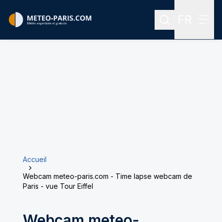
FR
Rechercher
Menu
Menu des
Accueil
Webcam meteo-paris.com - Time lapse webcam de
Paris - vue Tour Eiffel
Webcam meteo-