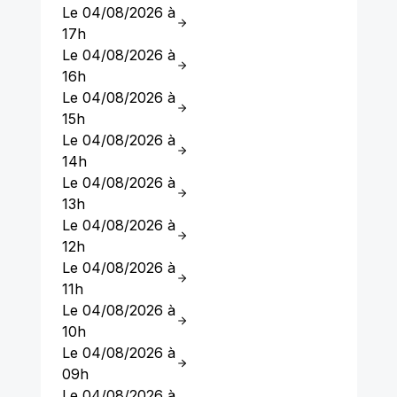
Le 04/08/2026 à
17h
Le 04/08/2026 à
16h
Le 04/08/2026 à
15h
Le 04/08/2026 à
14h
Le 04/08/2026 à
13h
Le 04/08/2026 à
12h
Le 04/08/2026 à
11h
Le 04/08/2026 à
10h
Le 04/08/2026 à
09h
Le 04/08/2026 à