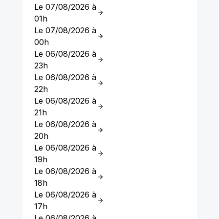
Le 07/08/2026 à
01h
Le 07/08/2026 à
00h
Le 06/08/2026 à
23h
Le 06/08/2026 à
22h
Le 06/08/2026 à
21h
Le 06/08/2026 à
20h
Le 06/08/2026 à
19h
Le 06/08/2026 à
18h
Le 06/08/2026 à
17h
Le 06/08/2026 à