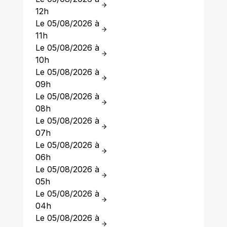
12h
Le 05/08/2026 à
11h
Le 05/08/2026 à
10h
Le 05/08/2026 à
09h
Le 05/08/2026 à
08h
Le 05/08/2026 à
07h
Le 05/08/2026 à
06h
Le 05/08/2026 à
05h
Le 05/08/2026 à
04h
Le 05/08/2026 à