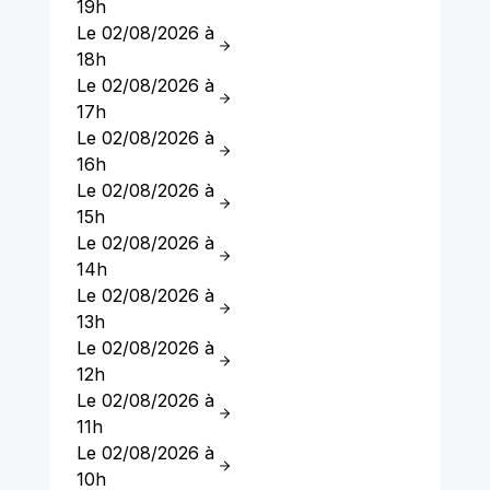
19h
Le 02/08/2026 à
18h
Le 02/08/2026 à
17h
Le 02/08/2026 à
16h
Le 02/08/2026 à
15h
Le 02/08/2026 à
14h
Le 02/08/2026 à
13h
Le 02/08/2026 à
12h
Le 02/08/2026 à
11h
Le 02/08/2026 à
10h