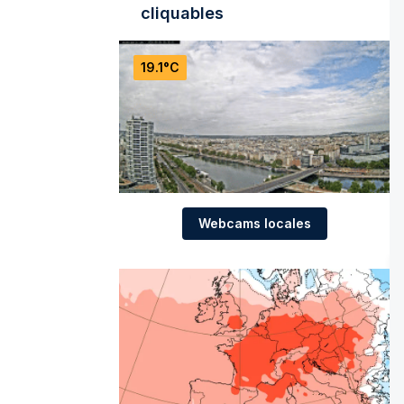
cliquables
19.1°C
Webcams locales