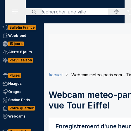
Rechercher
Menu secondaire
Bulletin France
Week-end
15 jours
Alerte 8 jours
Prévi. saison
Accueil
Webcam meteo-paris.com - Tim
Pluies
Nuages
Orages
Webcam meteo-pari
Station Paris
vue Tour Eiffel
Votre quartier
Webcams
Enregistrement d'une heu