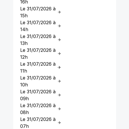
16h
Le 31/07/2026 à
15h
Le 31/07/2026 à
14h
Le 31/07/2026 à
13h
Le 31/07/2026 à
12h
Le 31/07/2026 à
11h
Le 31/07/2026 à
10h
Le 31/07/2026 à
09h
Le 31/07/2026 à
08h
Le 31/07/2026 à
07h