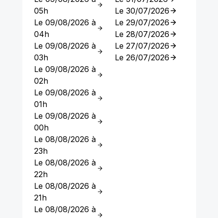
05h
Le 30/07/2026
Le 09/08/2026 à
Le 29/07/2026
04h
Le 28/07/2026
Le 09/08/2026 à
Le 27/07/2026
03h
Le 26/07/2026
Le 09/08/2026 à
02h
Le 09/08/2026 à
01h
Le 09/08/2026 à
00h
Le 08/08/2026 à
23h
Le 08/08/2026 à
22h
Le 08/08/2026 à
21h
Le 08/08/2026 à