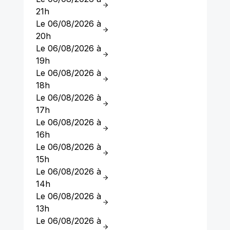
21h
Le 06/08/2026 à
20h
Le 06/08/2026 à
19h
Le 06/08/2026 à
18h
Le 06/08/2026 à
17h
Le 06/08/2026 à
16h
Le 06/08/2026 à
15h
Le 06/08/2026 à
14h
Le 06/08/2026 à
13h
Le 06/08/2026 à