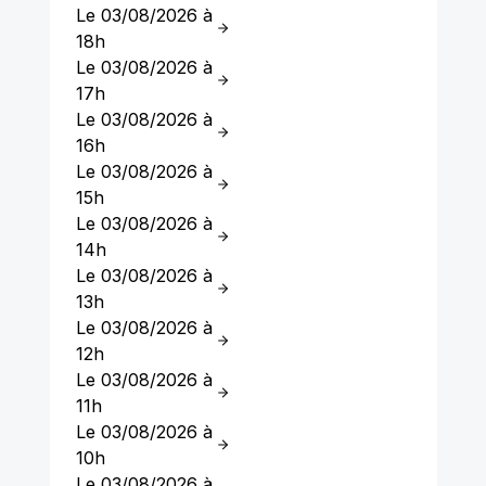
Le 03/08/2026 à
18h
Le 03/08/2026 à
17h
Le 03/08/2026 à
16h
Le 03/08/2026 à
15h
Le 03/08/2026 à
14h
Le 03/08/2026 à
13h
Le 03/08/2026 à
12h
Le 03/08/2026 à
11h
Le 03/08/2026 à
10h
Le 03/08/2026 à