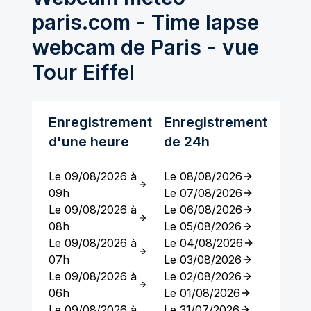
paris.com - Time lapse
webcam de Paris - vue
Tour Eiffel
Enregistrement
Enregistrement
d'une heure
de 24h
Le 09/08/2026 à
Le 08/08/2026
09h
Le 07/08/2026
Le 09/08/2026 à
Le 06/08/2026
08h
Le 05/08/2026
Le 09/08/2026 à
Le 04/08/2026
07h
Le 03/08/2026
Le 09/08/2026 à
Le 02/08/2026
06h
Le 01/08/2026
Le 09/08/2026 à
Le 31/07/2026