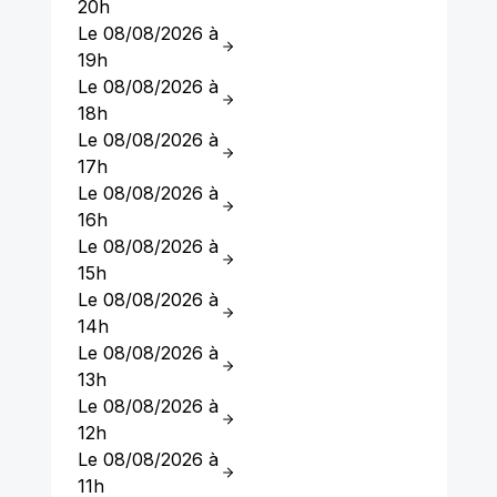
20h
Le 08/08/2026 à
19h
Le 08/08/2026 à
18h
Le 08/08/2026 à
17h
Le 08/08/2026 à
16h
Le 08/08/2026 à
15h
Le 08/08/2026 à
14h
Le 08/08/2026 à
13h
Le 08/08/2026 à
12h
Le 08/08/2026 à
11h