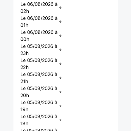
Le 06/08/2026 à
02h
Le 06/08/2026 à
01h
Le 06/08/2026 à
00h
Le 05/08/2026 à
23h
Le 05/08/2026 à
22h
Le 05/08/2026 à
21h
Le 05/08/2026 à
20h
Le 05/08/2026 à
19h
Le 05/08/2026 à
18h
Le 05/08/2026 à