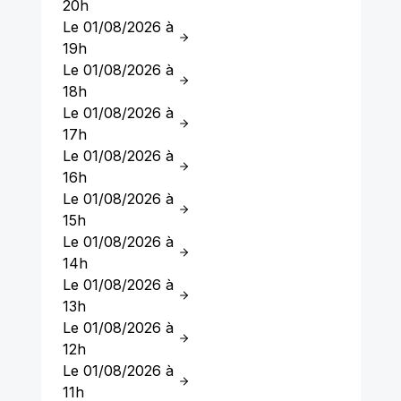
20h
Le 01/08/2026 à
19h
Le 01/08/2026 à
18h
Le 01/08/2026 à
17h
Le 01/08/2026 à
16h
Le 01/08/2026 à
15h
Le 01/08/2026 à
14h
Le 01/08/2026 à
13h
Le 01/08/2026 à
12h
Le 01/08/2026 à
11h