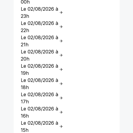
00h
Le 02/08/2026 à
23h
Le 02/08/2026 à
22h
Le 02/08/2026 à
21h
Le 02/08/2026 à
20h
Le 02/08/2026 à
19h
Le 02/08/2026 à
18h
Le 02/08/2026 à
17h
Le 02/08/2026 à
16h
Le 02/08/2026 à
15h