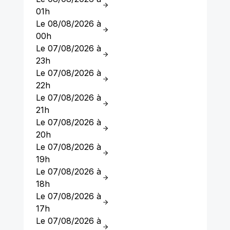
01h
Le 08/08/2026 à
00h
Le 07/08/2026 à
23h
Le 07/08/2026 à
22h
Le 07/08/2026 à
21h
Le 07/08/2026 à
20h
Le 07/08/2026 à
19h
Le 07/08/2026 à
18h
Le 07/08/2026 à
17h
Le 07/08/2026 à