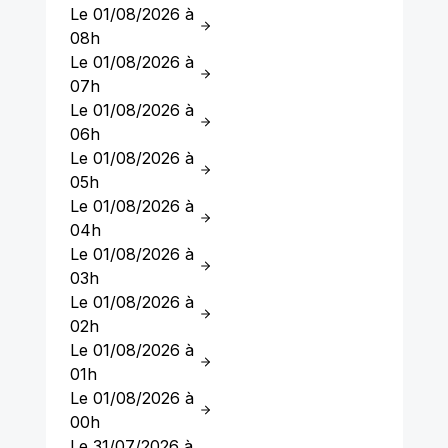
Le 01/08/2026 à
08h
Le 01/08/2026 à
07h
Le 01/08/2026 à
06h
Le 01/08/2026 à
05h
Le 01/08/2026 à
04h
Le 01/08/2026 à
03h
Le 01/08/2026 à
02h
Le 01/08/2026 à
01h
Le 01/08/2026 à
00h
Le 31/07/2026 à