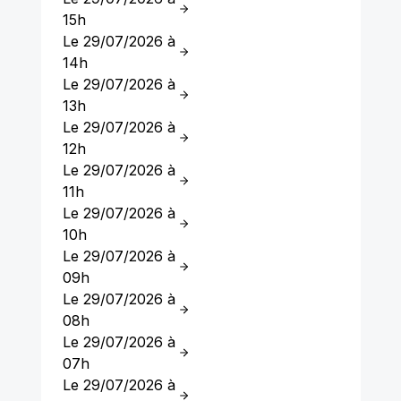
15h
Le 29/07/2026 à
14h
Le 29/07/2026 à
13h
Le 29/07/2026 à
12h
Le 29/07/2026 à
11h
Le 29/07/2026 à
10h
Le 29/07/2026 à
09h
Le 29/07/2026 à
08h
Le 29/07/2026 à
07h
Le 29/07/2026 à