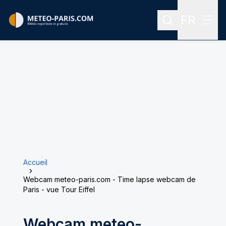
FR
Rechercher
Menu
Menu des
Accueil
Webcam meteo-paris.com - Time lapse webcam de
Paris - vue Tour Eiffel
Webcam meteo-