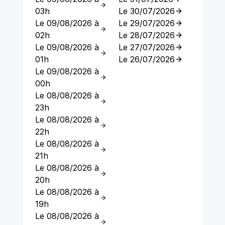
03h
Le 30/07/2026
Le 09/08/2026 à
Le 29/07/2026
02h
Le 28/07/2026
Le 09/08/2026 à
Le 27/07/2026
01h
Le 26/07/2026
Le 09/08/2026 à
00h
Le 08/08/2026 à
23h
Le 08/08/2026 à
22h
Le 08/08/2026 à
21h
Le 08/08/2026 à
20h
Le 08/08/2026 à
19h
Le 08/08/2026 à