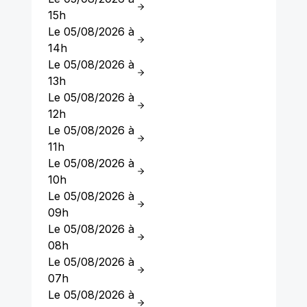
15h
Le 05/08/2026 à
14h
Le 05/08/2026 à
13h
Le 05/08/2026 à
12h
Le 05/08/2026 à
11h
Le 05/08/2026 à
10h
Le 05/08/2026 à
09h
Le 05/08/2026 à
08h
Le 05/08/2026 à
07h
Le 05/08/2026 à