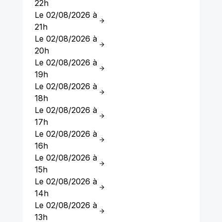
22h
Le 02/08/2026 à
21h
Le 02/08/2026 à
20h
Le 02/08/2026 à
19h
Le 02/08/2026 à
18h
Le 02/08/2026 à
17h
Le 02/08/2026 à
16h
Le 02/08/2026 à
15h
Le 02/08/2026 à
14h
Le 02/08/2026 à
13h