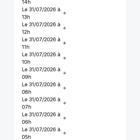
14h
Le 31/07/2026 à
13h
Le 31/07/2026 à
12h
Le 31/07/2026 à
11h
Le 31/07/2026 à
10h
Le 31/07/2026 à
09h
Le 31/07/2026 à
08h
Le 31/07/2026 à
07h
Le 31/07/2026 à
06h
Le 31/07/2026 à
05h