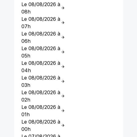
Le 08/08/2026 à
08h
Le 08/08/2026 à
07h
Le 08/08/2026 à
06h
Le 08/08/2026 à
05h
Le 08/08/2026 à
04h
Le 08/08/2026 à
03h
Le 08/08/2026 à
02h
Le 08/08/2026 à
01h
Le 08/08/2026 à
00h
Le 07/08/2026 à