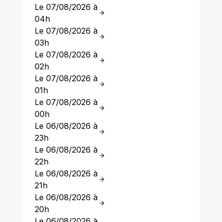
Le 07/08/2026 à
04h
Le 07/08/2026 à
03h
Le 07/08/2026 à
02h
Le 07/08/2026 à
01h
Le 07/08/2026 à
00h
Le 06/08/2026 à
23h
Le 06/08/2026 à
22h
Le 06/08/2026 à
21h
Le 06/08/2026 à
20h
Le 06/08/2026 à