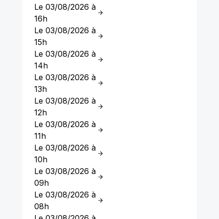
Le 03/08/2026 à
16h
Le 03/08/2026 à
15h
Le 03/08/2026 à
14h
Le 03/08/2026 à
13h
Le 03/08/2026 à
12h
Le 03/08/2026 à
11h
Le 03/08/2026 à
10h
Le 03/08/2026 à
09h
Le 03/08/2026 à
08h
Le 03/08/2026 à