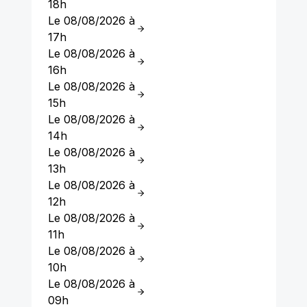
18h
Le 08/08/2026 à
17h
Le 08/08/2026 à
16h
Le 08/08/2026 à
15h
Le 08/08/2026 à
14h
Le 08/08/2026 à
13h
Le 08/08/2026 à
12h
Le 08/08/2026 à
11h
Le 08/08/2026 à
10h
Le 08/08/2026 à
09h