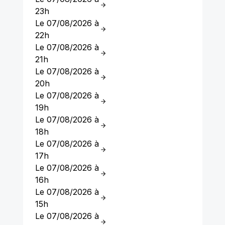
23h
Le 07/08/2026 à
22h
Le 07/08/2026 à
21h
Le 07/08/2026 à
20h
Le 07/08/2026 à
19h
Le 07/08/2026 à
18h
Le 07/08/2026 à
17h
Le 07/08/2026 à
16h
Le 07/08/2026 à
15h
Le 07/08/2026 à