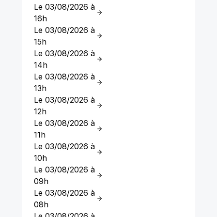
Le 03/08/2026 à
16h
Le 03/08/2026 à
15h
Le 03/08/2026 à
14h
Le 03/08/2026 à
13h
Le 03/08/2026 à
12h
Le 03/08/2026 à
11h
Le 03/08/2026 à
10h
Le 03/08/2026 à
09h
Le 03/08/2026 à
08h
Le 03/08/2026 à