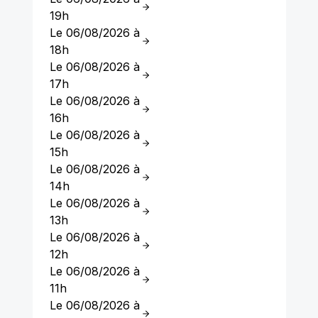
19h
Le 06/08/2026 à
18h
Le 06/08/2026 à
17h
Le 06/08/2026 à
16h
Le 06/08/2026 à
15h
Le 06/08/2026 à
14h
Le 06/08/2026 à
13h
Le 06/08/2026 à
12h
Le 06/08/2026 à
11h
Le 06/08/2026 à