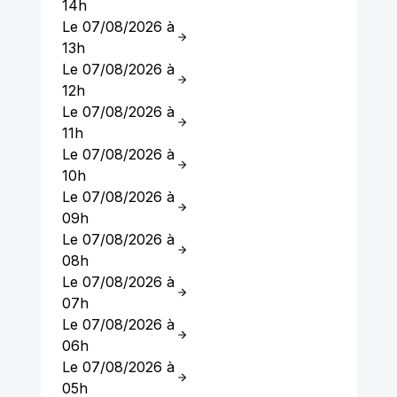
14h
Le 07/08/2026 à
13h
Le 07/08/2026 à
12h
Le 07/08/2026 à
11h
Le 07/08/2026 à
10h
Le 07/08/2026 à
09h
Le 07/08/2026 à
08h
Le 07/08/2026 à
07h
Le 07/08/2026 à
06h
Le 07/08/2026 à
05h