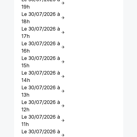
19h
Le 30/07/2026 à
18h
Le 30/07/2026 à
17h
Le 30/07/2026 à
16h
Le 30/07/2026 à
15h
Le 30/07/2026 à
14h
Le 30/07/2026 à
13h
Le 30/07/2026 à
12h
Le 30/07/2026 à
11h
Le 30/07/2026 à