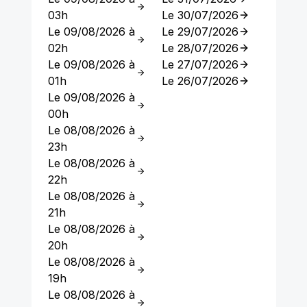
03h
Le 30/07/2026
Le 09/08/2026 à
Le 29/07/2026
02h
Le 28/07/2026
Le 09/08/2026 à
Le 27/07/2026
01h
Le 26/07/2026
Le 09/08/2026 à
00h
Le 08/08/2026 à
23h
Le 08/08/2026 à
22h
Le 08/08/2026 à
21h
Le 08/08/2026 à
20h
Le 08/08/2026 à
19h
Le 08/08/2026 à