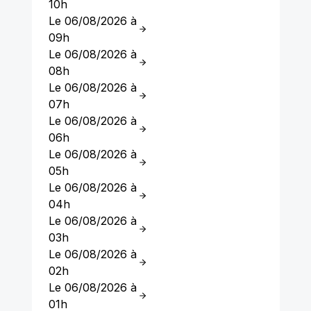
10h
Le 06/08/2026 à
09h
Le 06/08/2026 à
08h
Le 06/08/2026 à
07h
Le 06/08/2026 à
06h
Le 06/08/2026 à
05h
Le 06/08/2026 à
04h
Le 06/08/2026 à
03h
Le 06/08/2026 à
02h
Le 06/08/2026 à
01h