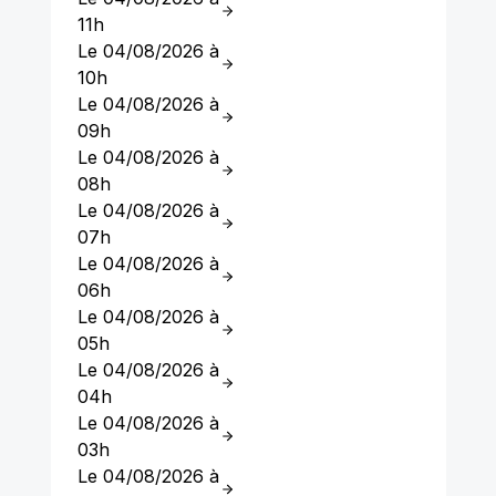
11h
Le 04/08/2026 à
10h
Le 04/08/2026 à
09h
Le 04/08/2026 à
08h
Le 04/08/2026 à
07h
Le 04/08/2026 à
06h
Le 04/08/2026 à
05h
Le 04/08/2026 à
04h
Le 04/08/2026 à
03h
Le 04/08/2026 à