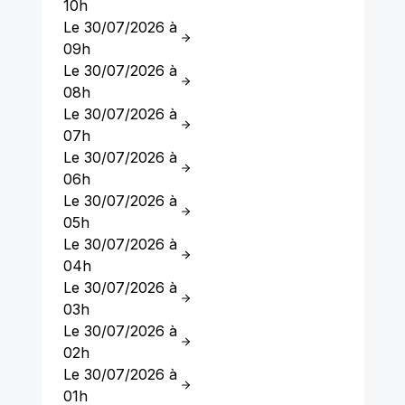
10h
Le 30/07/2026 à
09h
Le 30/07/2026 à
08h
Le 30/07/2026 à
07h
Le 30/07/2026 à
06h
Le 30/07/2026 à
05h
Le 30/07/2026 à
04h
Le 30/07/2026 à
03h
Le 30/07/2026 à
02h
Le 30/07/2026 à
01h