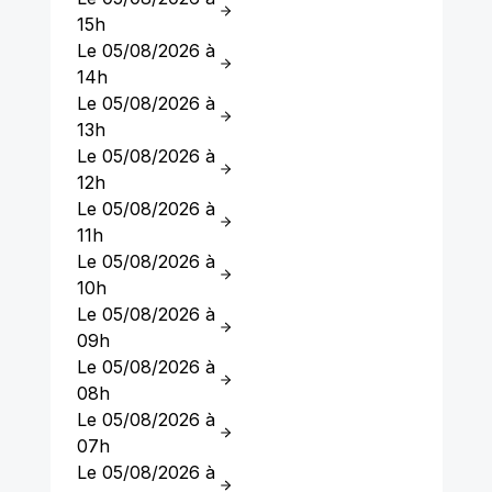
15h
Le 05/08/2026 à
14h
Le 05/08/2026 à
13h
Le 05/08/2026 à
12h
Le 05/08/2026 à
11h
Le 05/08/2026 à
10h
Le 05/08/2026 à
09h
Le 05/08/2026 à
08h
Le 05/08/2026 à
07h
Le 05/08/2026 à