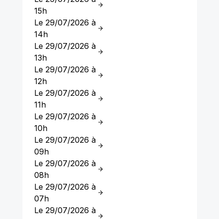
15h
Le 29/07/2026 à
14h
Le 29/07/2026 à
13h
Le 29/07/2026 à
12h
Le 29/07/2026 à
11h
Le 29/07/2026 à
10h
Le 29/07/2026 à
09h
Le 29/07/2026 à
08h
Le 29/07/2026 à
07h
Le 29/07/2026 à