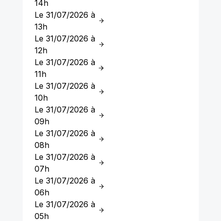
14h
Le 31/07/2026 à
13h
Le 31/07/2026 à
12h
Le 31/07/2026 à
11h
Le 31/07/2026 à
10h
Le 31/07/2026 à
09h
Le 31/07/2026 à
08h
Le 31/07/2026 à
07h
Le 31/07/2026 à
06h
Le 31/07/2026 à
05h