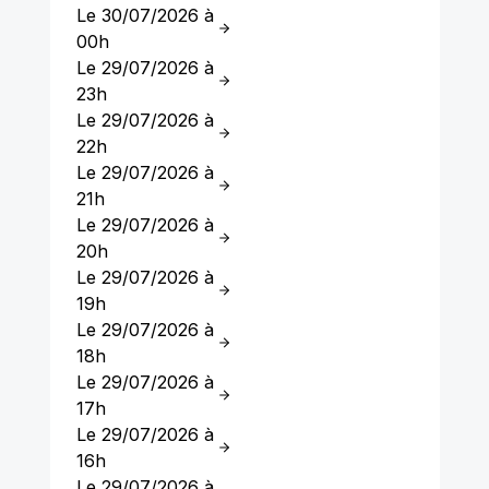
Le 30/07/2026 à
00h
Le 29/07/2026 à
23h
Le 29/07/2026 à
22h
Le 29/07/2026 à
21h
Le 29/07/2026 à
20h
Le 29/07/2026 à
19h
Le 29/07/2026 à
18h
Le 29/07/2026 à
17h
Le 29/07/2026 à
16h
Le 29/07/2026 à