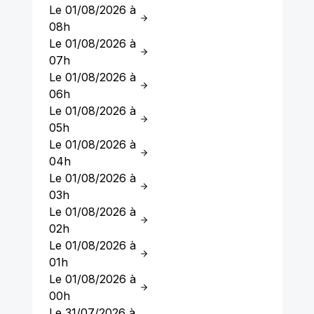
Le 01/08/2026 à
08h
Le 01/08/2026 à
07h
Le 01/08/2026 à
06h
Le 01/08/2026 à
05h
Le 01/08/2026 à
04h
Le 01/08/2026 à
03h
Le 01/08/2026 à
02h
Le 01/08/2026 à
01h
Le 01/08/2026 à
00h
Le 31/07/2026 à