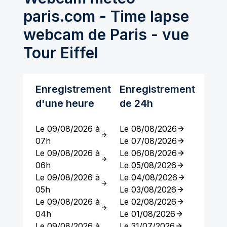
paris.com - Time lapse
webcam de Paris - vue
Tour Eiffel
Enregistrement
Enregistrement
d'une heure
de 24h
Le 09/08/2026 à
Le 08/08/2026
07h
Le 07/08/2026
Le 09/08/2026 à
Le 06/08/2026
06h
Le 05/08/2026
Le 09/08/2026 à
Le 04/08/2026
05h
Le 03/08/2026
Le 09/08/2026 à
Le 02/08/2026
04h
Le 01/08/2026
Le 09/08/2026 à
Le 31/07/2026