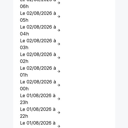
06h
Le 02/08/2026 à
05h
Le 02/08/2026 à
04h
Le 02/08/2026 à
03h
Le 02/08/2026 à
02h
Le 02/08/2026 à
01h
Le 02/08/2026 à
00h
Le 01/08/2026 à
23h
Le 01/08/2026 à
22h
Le 01/08/2026 à