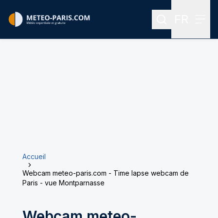
FR
Rechercher
Menu
Menu des
Accueil
Webcam meteo-paris.com - Time lapse webcam de
Paris - vue Montparnasse
Webcam meteo-