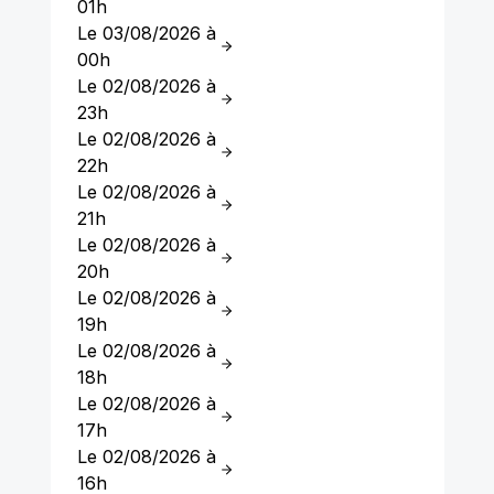
01h
Le 03/08/2026 à
00h
Le 02/08/2026 à
23h
Le 02/08/2026 à
22h
Le 02/08/2026 à
21h
Le 02/08/2026 à
20h
Le 02/08/2026 à
19h
Le 02/08/2026 à
18h
Le 02/08/2026 à
17h
Le 02/08/2026 à
16h