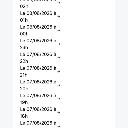
02h
Le 08/08/2026 à
01h
Le 08/08/2026 à
00h
Le 07/08/2026 à
23h
Le 07/08/2026 à
22h
Le 07/08/2026 à
21h
Le 07/08/2026 à
20h
Le 07/08/2026 à
19h
Le 07/08/2026 à
18h
Le 07/08/2026 à