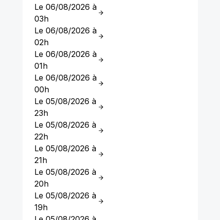
Le 06/08/2026 à
03h
Le 06/08/2026 à
02h
Le 06/08/2026 à
01h
Le 06/08/2026 à
00h
Le 05/08/2026 à
23h
Le 05/08/2026 à
22h
Le 05/08/2026 à
21h
Le 05/08/2026 à
20h
Le 05/08/2026 à
19h
Le 05/08/2026 à