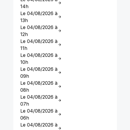
14h
Le 04/08/2026 à
13h
Le 04/08/2026 à
12h
Le 04/08/2026 à
11h
Le 04/08/2026 à
10h
Le 04/08/2026 à
09h
Le 04/08/2026 à
08h
Le 04/08/2026 à
07h
Le 04/08/2026 à
06h
Le 04/08/2026 à