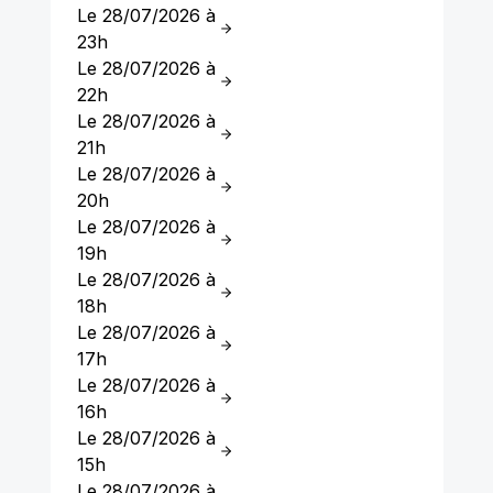
Le 28/07/2026 à
23h
Le 28/07/2026 à
22h
Le 28/07/2026 à
21h
Le 28/07/2026 à
20h
Le 28/07/2026 à
19h
Le 28/07/2026 à
18h
Le 28/07/2026 à
17h
Le 28/07/2026 à
16h
Le 28/07/2026 à
15h
Le 28/07/2026 à