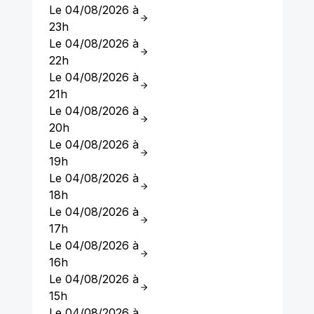
Le 04/08/2026 à
23h
Le 04/08/2026 à
22h
Le 04/08/2026 à
21h
Le 04/08/2026 à
20h
Le 04/08/2026 à
19h
Le 04/08/2026 à
18h
Le 04/08/2026 à
17h
Le 04/08/2026 à
16h
Le 04/08/2026 à
15h
Le 04/08/2026 à