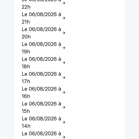
22h
Le 06/08/2026 à
21h
Le 06/08/2026 à
20h
Le 06/08/2026 à
19h
Le 06/08/2026 à
18h
Le 06/08/2026 à
17h
Le 06/08/2026 à
16h
Le 06/08/2026 à
15h
Le 06/08/2026 à
14h
Le 06/08/2026 à