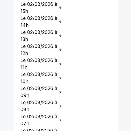
Le 02/08/2026 à
15h
Le 02/08/2026 à
14h
Le 02/08/2026 à
13h
Le 02/08/2026 à
12h
Le 02/08/2026 à
11h
Le 02/08/2026 à
10h
Le 02/08/2026 à
09h
Le 02/08/2026 à
08h
Le 02/08/2026 à
07h
Le 02/08/2026 à