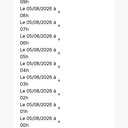
09h
Le 05/08/2026 à
08h
Le 05/08/2026 à
07h
Le 05/08/2026 à
06h
Le 05/08/2026 à
05h
Le 05/08/2026 à
04h
Le 05/08/2026 à
03h
Le 05/08/2026 à
02h
Le 05/08/2026 à
01h
Le 05/08/2026 à
00h