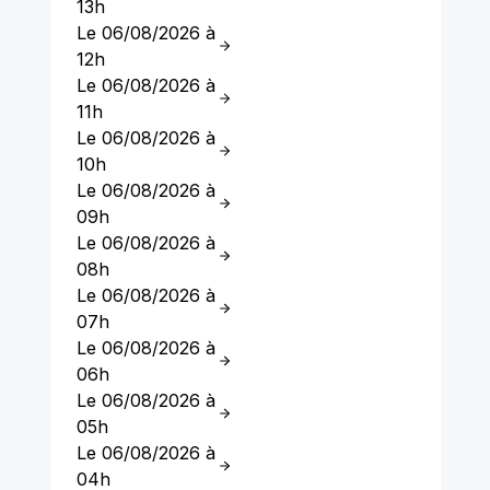
13h
Le 06/08/2026 à
12h
Le 06/08/2026 à
11h
Le 06/08/2026 à
10h
Le 06/08/2026 à
09h
Le 06/08/2026 à
08h
Le 06/08/2026 à
07h
Le 06/08/2026 à
06h
Le 06/08/2026 à
05h
Le 06/08/2026 à
04h