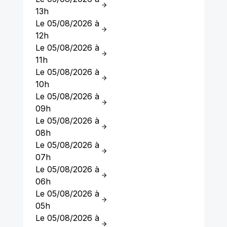
13h
Le 05/08/2026 à
12h
Le 05/08/2026 à
11h
Le 05/08/2026 à
10h
Le 05/08/2026 à
09h
Le 05/08/2026 à
08h
Le 05/08/2026 à
07h
Le 05/08/2026 à
06h
Le 05/08/2026 à
05h
Le 05/08/2026 à