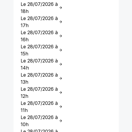
Le 28/07/2026 à
18h
Le 28/07/2026 à
17h
Le 28/07/2026 à
16h
Le 28/07/2026 à
15h
Le 28/07/2026 à
14h
Le 28/07/2026 à
13h
Le 28/07/2026 à
12h
Le 28/07/2026 à
11h
Le 28/07/2026 à
10h
Le 28/07/2026 à