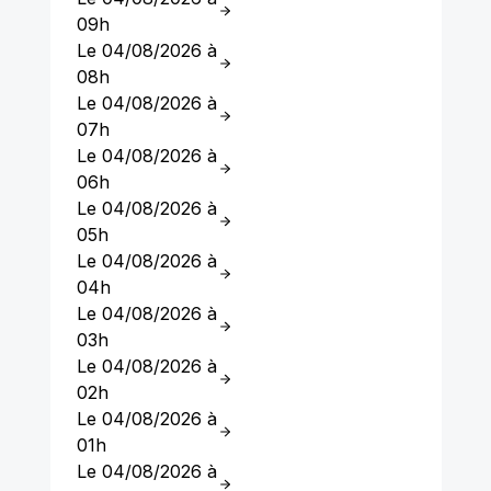
09h
Le 04/08/2026 à
08h
Le 04/08/2026 à
07h
Le 04/08/2026 à
06h
Le 04/08/2026 à
05h
Le 04/08/2026 à
04h
Le 04/08/2026 à
03h
Le 04/08/2026 à
02h
Le 04/08/2026 à
01h
Le 04/08/2026 à