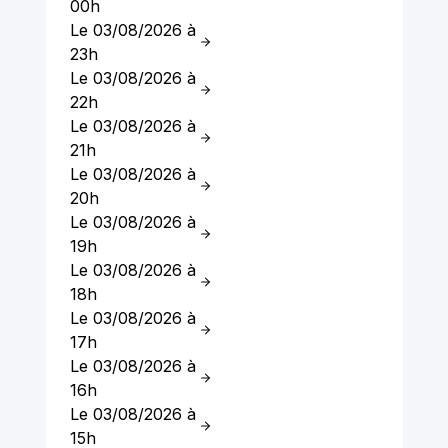
00h
Le 03/08/2026 à
23h
Le 03/08/2026 à
22h
Le 03/08/2026 à
21h
Le 03/08/2026 à
20h
Le 03/08/2026 à
19h
Le 03/08/2026 à
18h
Le 03/08/2026 à
17h
Le 03/08/2026 à
16h
Le 03/08/2026 à
15h