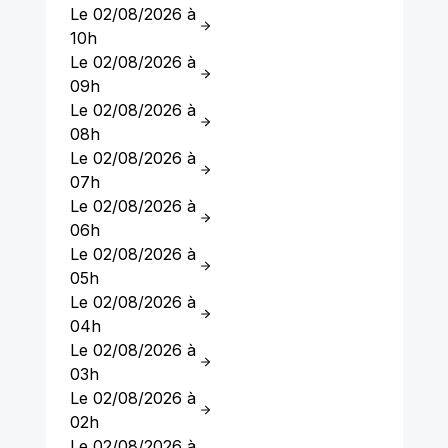
Le 02/08/2026 à
10h
Le 02/08/2026 à
09h
Le 02/08/2026 à
08h
Le 02/08/2026 à
07h
Le 02/08/2026 à
06h
Le 02/08/2026 à
05h
Le 02/08/2026 à
04h
Le 02/08/2026 à
03h
Le 02/08/2026 à
02h
Le 02/08/2026 à