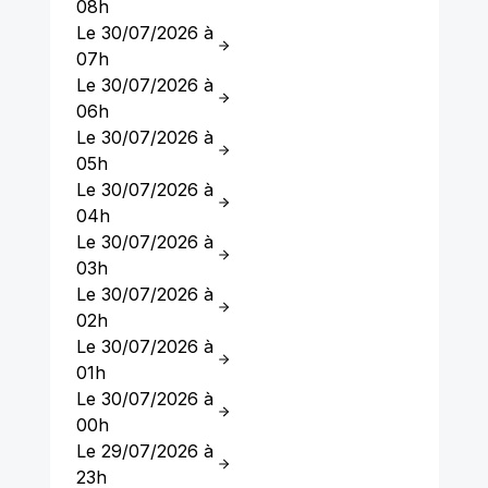
08h
Le 30/07/2026 à
07h
Le 30/07/2026 à
06h
Le 30/07/2026 à
05h
Le 30/07/2026 à
04h
Le 30/07/2026 à
03h
Le 30/07/2026 à
02h
Le 30/07/2026 à
01h
Le 30/07/2026 à
00h
Le 29/07/2026 à
23h