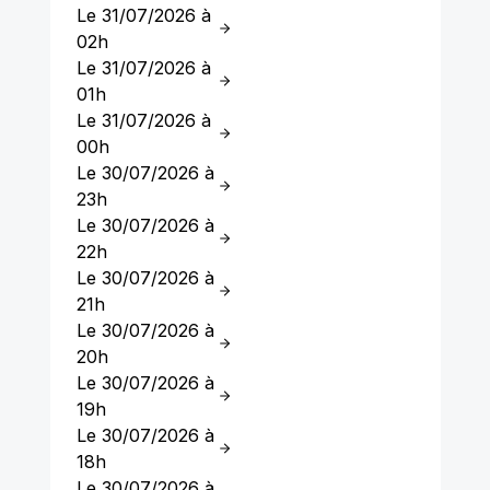
Le 31/07/2026 à
02h
Le 31/07/2026 à
01h
Le 31/07/2026 à
00h
Le 30/07/2026 à
23h
Le 30/07/2026 à
22h
Le 30/07/2026 à
21h
Le 30/07/2026 à
20h
Le 30/07/2026 à
19h
Le 30/07/2026 à
18h
Le 30/07/2026 à