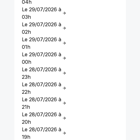
04h
Le 29/07/2026 à
03h
Le 29/07/2026 à
02h
Le 29/07/2026 à
01h
Le 29/07/2026 à
00h
Le 28/07/2026 à
23h
Le 28/07/2026 à
22h
Le 28/07/2026 à
21h
Le 28/07/2026 à
20h
Le 28/07/2026 à
19h