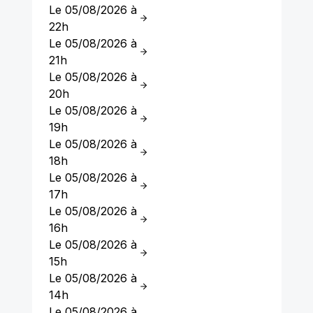
Le 05/08/2026 à
22h
Le 05/08/2026 à
21h
Le 05/08/2026 à
20h
Le 05/08/2026 à
19h
Le 05/08/2026 à
18h
Le 05/08/2026 à
17h
Le 05/08/2026 à
16h
Le 05/08/2026 à
15h
Le 05/08/2026 à
14h
Le 05/08/2026 à