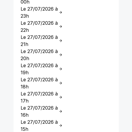
00h
Le 27/07/2026 à
23h
Le 27/07/2026 à
22h
Le 27/07/2026 à
21h
Le 27/07/2026 à
20h
Le 27/07/2026 à
19h
Le 27/07/2026 à
18h
Le 27/07/2026 à
17h
Le 27/07/2026 à
16h
Le 27/07/2026 à
15h