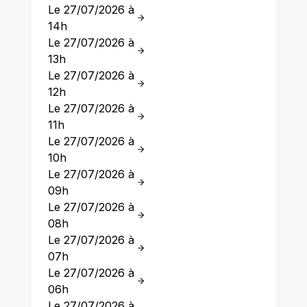
Le 27/07/2026 à
14h
Le 27/07/2026 à
13h
Le 27/07/2026 à
12h
Le 27/07/2026 à
11h
Le 27/07/2026 à
10h
Le 27/07/2026 à
09h
Le 27/07/2026 à
08h
Le 27/07/2026 à
07h
Le 27/07/2026 à
06h
Le 27/07/2026 à