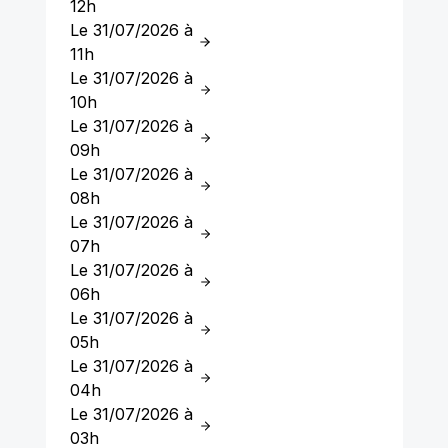
12h
Le 31/07/2026 à
11h
Le 31/07/2026 à
10h
Le 31/07/2026 à
09h
Le 31/07/2026 à
08h
Le 31/07/2026 à
07h
Le 31/07/2026 à
06h
Le 31/07/2026 à
05h
Le 31/07/2026 à
04h
Le 31/07/2026 à
03h