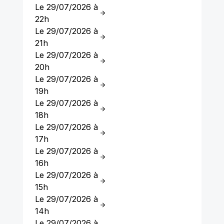
Le 29/07/2026 à
22h
Le 29/07/2026 à
21h
Le 29/07/2026 à
20h
Le 29/07/2026 à
19h
Le 29/07/2026 à
18h
Le 29/07/2026 à
17h
Le 29/07/2026 à
16h
Le 29/07/2026 à
15h
Le 29/07/2026 à
14h
Le 29/07/2026 à