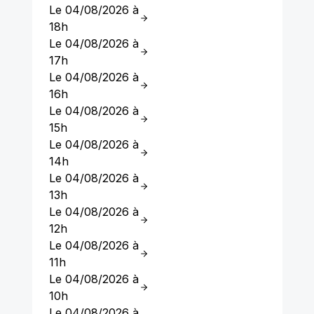
Le 04/08/2026 à
18h
Le 04/08/2026 à
17h
Le 04/08/2026 à
16h
Le 04/08/2026 à
15h
Le 04/08/2026 à
14h
Le 04/08/2026 à
13h
Le 04/08/2026 à
12h
Le 04/08/2026 à
11h
Le 04/08/2026 à
10h
Le 04/08/2026 à