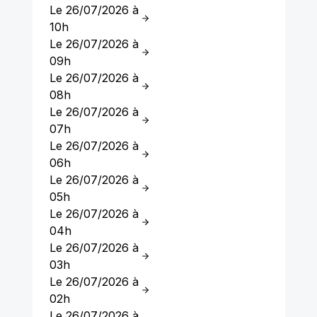
Le 26/07/2026 à
10h
Le 26/07/2026 à
09h
Le 26/07/2026 à
08h
Le 26/07/2026 à
07h
Le 26/07/2026 à
06h
Le 26/07/2026 à
05h
Le 26/07/2026 à
04h
Le 26/07/2026 à
03h
Le 26/07/2026 à
02h
Le 26/07/2026 à