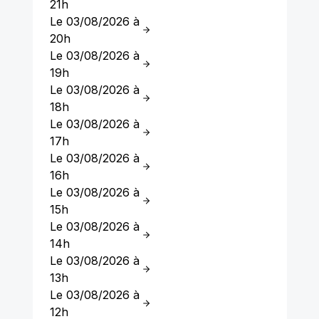
21h
Le 03/08/2026 à
20h
Le 03/08/2026 à
19h
Le 03/08/2026 à
18h
Le 03/08/2026 à
17h
Le 03/08/2026 à
16h
Le 03/08/2026 à
15h
Le 03/08/2026 à
14h
Le 03/08/2026 à
13h
Le 03/08/2026 à
12h