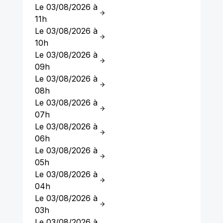
Le 03/08/2026 à
11h
Le 03/08/2026 à
10h
Le 03/08/2026 à
09h
Le 03/08/2026 à
08h
Le 03/08/2026 à
07h
Le 03/08/2026 à
06h
Le 03/08/2026 à
05h
Le 03/08/2026 à
04h
Le 03/08/2026 à
03h
Le 03/08/2026 à