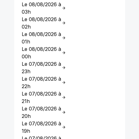
Le 08/08/2026 à
03h
Le 08/08/2026 à
02h
Le 08/08/2026 à
01h
Le 08/08/2026 à
00h
Le 07/08/2026 à
23h
Le 07/08/2026 à
22h
Le 07/08/2026 à
21h
Le 07/08/2026 à
20h
Le 07/08/2026 à
19h
Le 07/08/2026 à