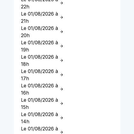
22h
Le 01/08/2026 à
21h
Le 01/08/2026 à
20h
Le 01/08/2026 à
19h
Le 01/08/2026 à
18h
Le 01/08/2026 à
17h
Le 01/08/2026 à
16h
Le 01/08/2026 à
15h
Le 01/08/2026 à
14h
Le 01/08/2026 à