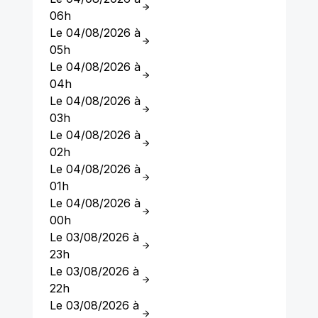
06h
Le 04/08/2026 à
05h
Le 04/08/2026 à
04h
Le 04/08/2026 à
03h
Le 04/08/2026 à
02h
Le 04/08/2026 à
01h
Le 04/08/2026 à
00h
Le 03/08/2026 à
23h
Le 03/08/2026 à
22h
Le 03/08/2026 à