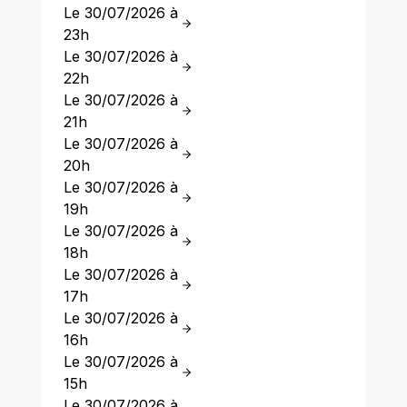
Le 30/07/2026 à
23h
Le 30/07/2026 à
22h
Le 30/07/2026 à
21h
Le 30/07/2026 à
20h
Le 30/07/2026 à
19h
Le 30/07/2026 à
18h
Le 30/07/2026 à
17h
Le 30/07/2026 à
16h
Le 30/07/2026 à
15h
Le 30/07/2026 à