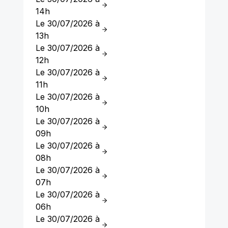
14h
Le 30/07/2026 à
13h
Le 30/07/2026 à
12h
Le 30/07/2026 à
11h
Le 30/07/2026 à
10h
Le 30/07/2026 à
09h
Le 30/07/2026 à
08h
Le 30/07/2026 à
07h
Le 30/07/2026 à
06h
Le 30/07/2026 à