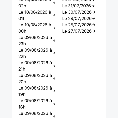
02h
Le 31/07/2026
Le 10/08/2026 à
Le 30/07/2026
01h
Le 29/07/2026
Le 10/08/2026 à
Le 28/07/2026
00h
Le 27/07/2026
Le 09/08/2026 à
23h
Le 09/08/2026 à
22h
Le 09/08/2026 à
21h
Le 09/08/2026 à
20h
Le 09/08/2026 à
19h
Le 09/08/2026 à
18h
Le 09/08/2026 à