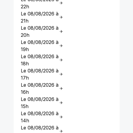
22h
Le 08/08/2026 à
21h
Le 08/08/2026 à
20h
Le 08/08/2026 à
19h
Le 08/08/2026 à
18h
Le 08/08/2026 à
17h
Le 08/08/2026 à
16h
Le 08/08/2026 à
15h
Le 08/08/2026 à
14h
Le 08/08/2026 à