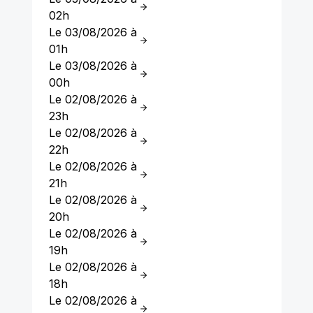
02h
Le 03/08/2026 à
01h
Le 03/08/2026 à
00h
Le 02/08/2026 à
23h
Le 02/08/2026 à
22h
Le 02/08/2026 à
21h
Le 02/08/2026 à
20h
Le 02/08/2026 à
19h
Le 02/08/2026 à
18h
Le 02/08/2026 à