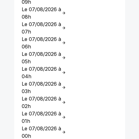
09h
Le 07/08/2026 à
08h
Le 07/08/2026 à
07h
Le 07/08/2026 à
06h
Le 07/08/2026 à
05h
Le 07/08/2026 à
04h
Le 07/08/2026 à
03h
Le 07/08/2026 à
02h
Le 07/08/2026 à
01h
Le 07/08/2026 à
00h