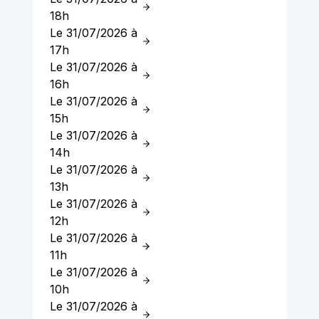
18h
Le 31/07/2026 à
17h
Le 31/07/2026 à
16h
Le 31/07/2026 à
15h
Le 31/07/2026 à
14h
Le 31/07/2026 à
13h
Le 31/07/2026 à
12h
Le 31/07/2026 à
11h
Le 31/07/2026 à
10h
Le 31/07/2026 à