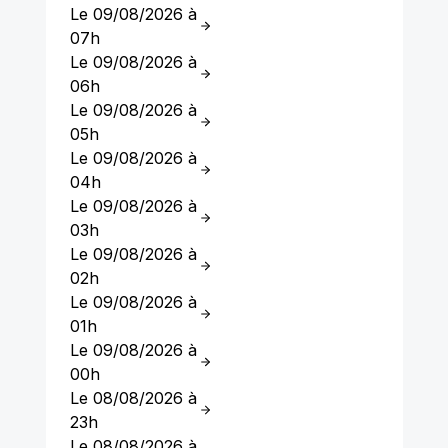
Le 09/08/2026 à
07h
Le 09/08/2026 à
06h
Le 09/08/2026 à
05h
Le 09/08/2026 à
04h
Le 09/08/2026 à
03h
Le 09/08/2026 à
02h
Le 09/08/2026 à
01h
Le 09/08/2026 à
00h
Le 08/08/2026 à
23h
Le 08/08/2026 à