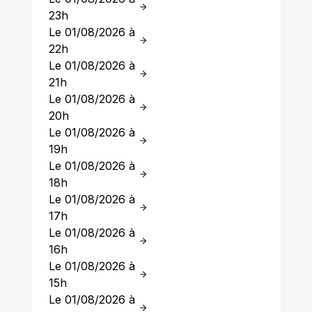
23h
Le 01/08/2026 à
22h
Le 01/08/2026 à
21h
Le 01/08/2026 à
20h
Le 01/08/2026 à
19h
Le 01/08/2026 à
18h
Le 01/08/2026 à
17h
Le 01/08/2026 à
16h
Le 01/08/2026 à
15h
Le 01/08/2026 à