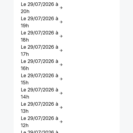
Le 29/07/2026 à
20h
Le 29/07/2026 à
19h
Le 29/07/2026 à
18h
Le 29/07/2026 à
17h
Le 29/07/2026 à
16h
Le 29/07/2026 à
15h
Le 29/07/2026 à
14h
Le 29/07/2026 à
13h
Le 29/07/2026 à
12h
Le 29/07/2026 à