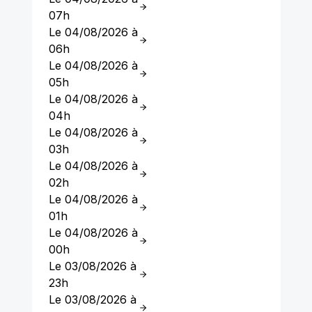
07h
Le 04/08/2026 à
06h
Le 04/08/2026 à
05h
Le 04/08/2026 à
04h
Le 04/08/2026 à
03h
Le 04/08/2026 à
02h
Le 04/08/2026 à
01h
Le 04/08/2026 à
00h
Le 03/08/2026 à
23h
Le 03/08/2026 à