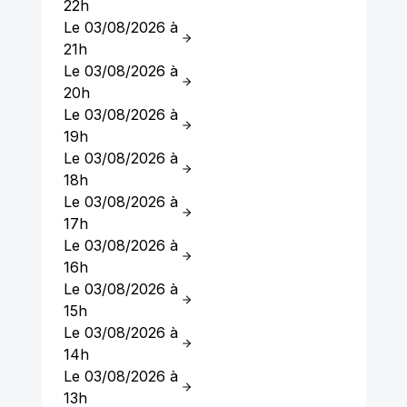
22h
Le 03/08/2026 à
21h
Le 03/08/2026 à
20h
Le 03/08/2026 à
19h
Le 03/08/2026 à
18h
Le 03/08/2026 à
17h
Le 03/08/2026 à
16h
Le 03/08/2026 à
15h
Le 03/08/2026 à
14h
Le 03/08/2026 à
13h