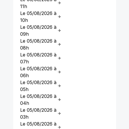
11h
Le 05/08/2026 à
10h
Le 05/08/2026 à
09h
Le 05/08/2026 à
08h
Le 05/08/2026 à
07h
Le 05/08/2026 à
06h
Le 05/08/2026 à
05h
Le 05/08/2026 à
04h
Le 05/08/2026 à
03h
Le 05/08/2026 à