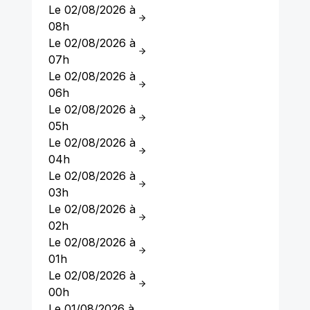
Le 02/08/2026 à
08h
Le 02/08/2026 à
07h
Le 02/08/2026 à
06h
Le 02/08/2026 à
05h
Le 02/08/2026 à
04h
Le 02/08/2026 à
03h
Le 02/08/2026 à
02h
Le 02/08/2026 à
01h
Le 02/08/2026 à
00h
Le 01/08/2026 à