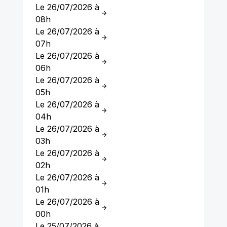
Le 26/07/2026 à
08h
Le 26/07/2026 à
07h
Le 26/07/2026 à
06h
Le 26/07/2026 à
05h
Le 26/07/2026 à
04h
Le 26/07/2026 à
03h
Le 26/07/2026 à
02h
Le 26/07/2026 à
01h
Le 26/07/2026 à
00h
Le 25/07/2026 à