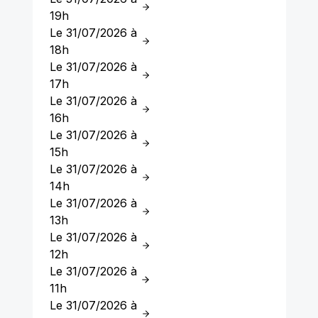
19h
Le 31/07/2026 à
18h
Le 31/07/2026 à
17h
Le 31/07/2026 à
16h
Le 31/07/2026 à
15h
Le 31/07/2026 à
14h
Le 31/07/2026 à
13h
Le 31/07/2026 à
12h
Le 31/07/2026 à
11h
Le 31/07/2026 à