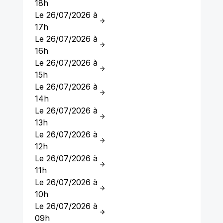
18h
Le 26/07/2026 à
17h
Le 26/07/2026 à
16h
Le 26/07/2026 à
15h
Le 26/07/2026 à
14h
Le 26/07/2026 à
13h
Le 26/07/2026 à
12h
Le 26/07/2026 à
11h
Le 26/07/2026 à
10h
Le 26/07/2026 à
09h