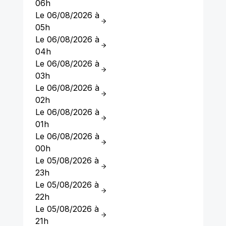
06h
Le 06/08/2026 à
05h
Le 06/08/2026 à
04h
Le 06/08/2026 à
03h
Le 06/08/2026 à
02h
Le 06/08/2026 à
01h
Le 06/08/2026 à
00h
Le 05/08/2026 à
23h
Le 05/08/2026 à
22h
Le 05/08/2026 à
21h