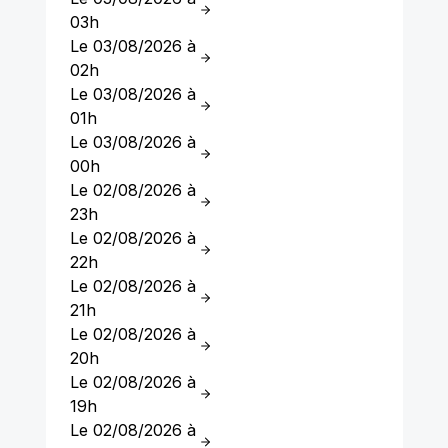
03h
Le 03/08/2026 à
02h
Le 03/08/2026 à
01h
Le 03/08/2026 à
00h
Le 02/08/2026 à
23h
Le 02/08/2026 à
22h
Le 02/08/2026 à
21h
Le 02/08/2026 à
20h
Le 02/08/2026 à
19h
Le 02/08/2026 à