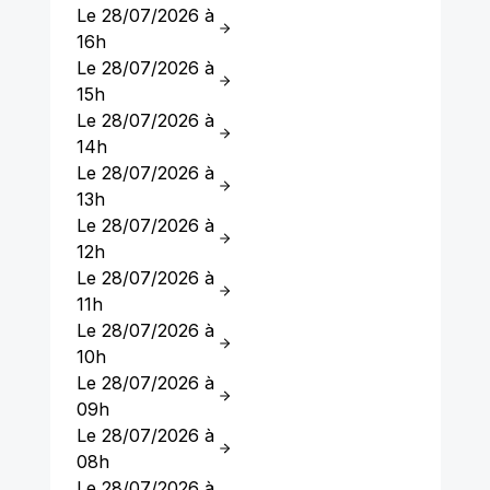
Le 28/07/2026 à
16h
Le 28/07/2026 à
15h
Le 28/07/2026 à
14h
Le 28/07/2026 à
13h
Le 28/07/2026 à
12h
Le 28/07/2026 à
11h
Le 28/07/2026 à
10h
Le 28/07/2026 à
09h
Le 28/07/2026 à
08h
Le 28/07/2026 à