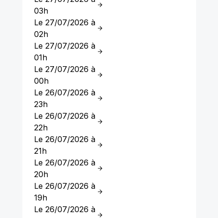
03h
Le 27/07/2026 à
02h
Le 27/07/2026 à
01h
Le 27/07/2026 à
00h
Le 26/07/2026 à
23h
Le 26/07/2026 à
22h
Le 26/07/2026 à
21h
Le 26/07/2026 à
20h
Le 26/07/2026 à
19h
Le 26/07/2026 à