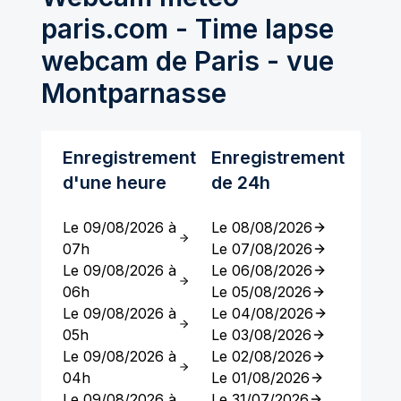
paris.com - Time lapse
webcam de Paris - vue
Montparnasse
Enregistrement
Enregistrement
d'une heure
de 24h
Le 09/08/2026 à
Le 08/08/2026
07h
Le 07/08/2026
Le 09/08/2026 à
Le 06/08/2026
06h
Le 05/08/2026
Le 09/08/2026 à
Le 04/08/2026
05h
Le 03/08/2026
Le 09/08/2026 à
Le 02/08/2026
04h
Le 01/08/2026
Le 09/08/2026 à
Le 31/07/2026