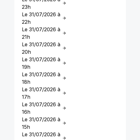
23h
Le 31/07/2026 à
22h
Le 31/07/2026 à
21h
Le 31/07/2026 à
20h
Le 31/07/2026 à
19h
Le 31/07/2026 à
18h
Le 31/07/2026 à
17h
Le 31/07/2026 à
16h
Le 31/07/2026 à
15h
Le 31/07/2026 à