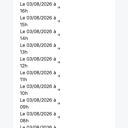
Le 03/08/2026 à
16h
Le 03/08/2026 à
15h
Le 03/08/2026 à
14h
Le 03/08/2026 à
13h
Le 03/08/2026 à
12h
Le 03/08/2026 à
11h
Le 03/08/2026 à
10h
Le 03/08/2026 à
09h
Le 03/08/2026 à
08h
Le 03/08/2026 à