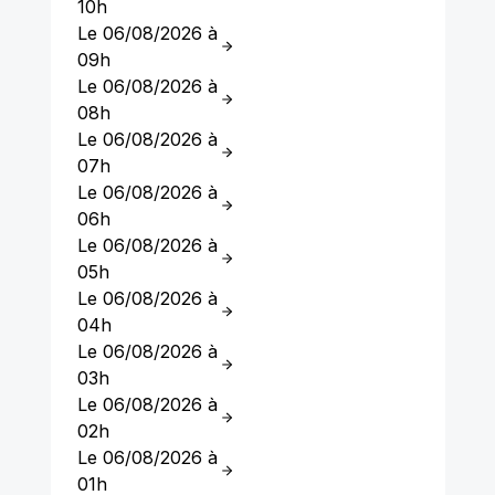
10h
Le 06/08/2026 à
09h
Le 06/08/2026 à
08h
Le 06/08/2026 à
07h
Le 06/08/2026 à
06h
Le 06/08/2026 à
05h
Le 06/08/2026 à
04h
Le 06/08/2026 à
03h
Le 06/08/2026 à
02h
Le 06/08/2026 à
01h