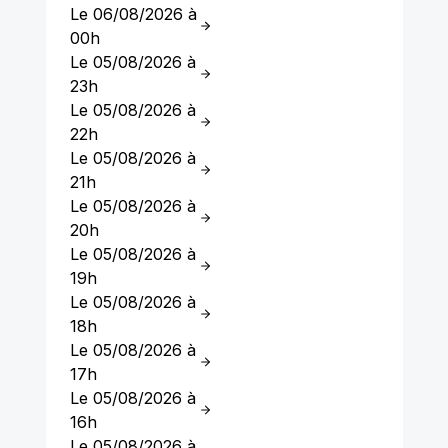
Le 06/08/2026 à
00h
Le 05/08/2026 à
23h
Le 05/08/2026 à
22h
Le 05/08/2026 à
21h
Le 05/08/2026 à
20h
Le 05/08/2026 à
19h
Le 05/08/2026 à
18h
Le 05/08/2026 à
17h
Le 05/08/2026 à
16h
Le 05/08/2026 à