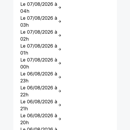
Le 07/08/2026 à
04h
Le 07/08/2026 à
03h
Le 07/08/2026 à
02h
Le 07/08/2026 à
01h
Le 07/08/2026 à
00h
Le 06/08/2026 à
23h
Le 06/08/2026 à
22h
Le 06/08/2026 à
21h
Le 06/08/2026 à
20h
Le 06/08/2026 à