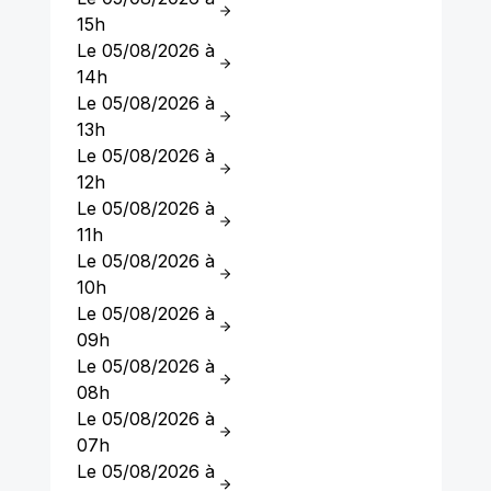
15h
Le 05/08/2026 à
14h
Le 05/08/2026 à
13h
Le 05/08/2026 à
12h
Le 05/08/2026 à
11h
Le 05/08/2026 à
10h
Le 05/08/2026 à
09h
Le 05/08/2026 à
08h
Le 05/08/2026 à
07h
Le 05/08/2026 à