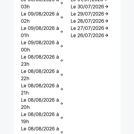
03h
Le 30/07/2026
Le 09/08/2026 à
Le 29/07/2026
02h
Le 28/07/2026
Le 09/08/2026 à
Le 27/07/2026
01h
Le 26/07/2026
Le 09/08/2026 à
00h
Le 08/08/2026 à
23h
Le 08/08/2026 à
22h
Le 08/08/2026 à
21h
Le 08/08/2026 à
20h
Le 08/08/2026 à
19h
Le 08/08/2026 à