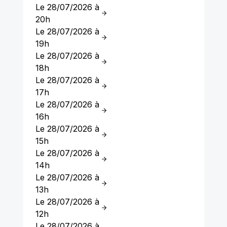
Le 28/07/2026 à
20h
Le 28/07/2026 à
19h
Le 28/07/2026 à
18h
Le 28/07/2026 à
17h
Le 28/07/2026 à
16h
Le 28/07/2026 à
15h
Le 28/07/2026 à
14h
Le 28/07/2026 à
13h
Le 28/07/2026 à
12h
Le 28/07/2026 à