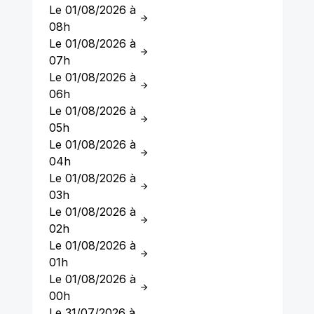
Le 01/08/2026 à
08h
Le 01/08/2026 à
07h
Le 01/08/2026 à
06h
Le 01/08/2026 à
05h
Le 01/08/2026 à
04h
Le 01/08/2026 à
03h
Le 01/08/2026 à
02h
Le 01/08/2026 à
01h
Le 01/08/2026 à
00h
Le 31/07/2026 à