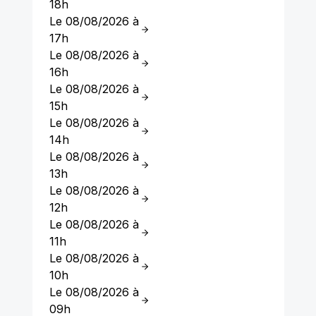
18h
Le 08/08/2026 à
17h
Le 08/08/2026 à
16h
Le 08/08/2026 à
15h
Le 08/08/2026 à
14h
Le 08/08/2026 à
13h
Le 08/08/2026 à
12h
Le 08/08/2026 à
11h
Le 08/08/2026 à
10h
Le 08/08/2026 à
09h