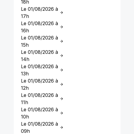
18h
Le 01/08/2026 à
17h
Le 01/08/2026 à
16h
Le 01/08/2026 à
15h
Le 01/08/2026 à
14h
Le 01/08/2026 à
13h
Le 01/08/2026 à
12h
Le 01/08/2026 à
11h
Le 01/08/2026 à
10h
Le 01/08/2026 à
09h